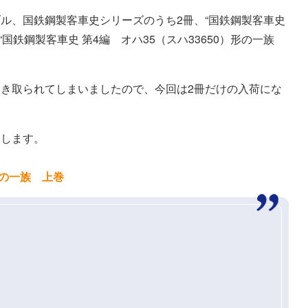
ル、国鉄鋼製客車史シリーズのうち2冊、“国鉄鋼製客車史
と“国鉄鋼製客車史 第4編 オハ35（スハ33650）形の一族
き取られてしまいましたので、今回は2冊だけの入荷にな
いします。
形の一族 上巻