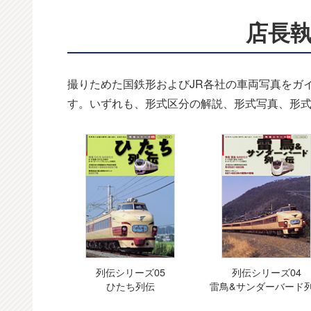
店長
撮りためた国鉄形およびJR各社の車両写真をガ
す。いずれも、形式区分の解説、形式写真、形
列伝シリーズ05
列伝シリーズ04
ひたち列伝
雷鳥&サンダーバード