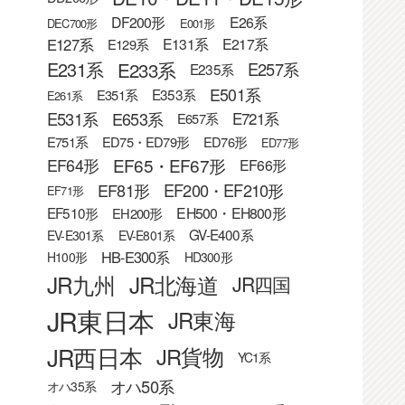
DF200形
E26系
DEC700形
E001形
E127系
E131系
E217系
E129系
E233系
E231系
E257系
E235系
E501系
E353系
E351系
E261系
E531系
E653系
E721系
E657系
E751系
ED75・ED79形
ED76形
ED77形
EF65・EF67形
EF64形
EF66形
EF81形
EF200・EF210形
EF71形
EF510形
EH500・EH800形
EH200形
GV-E400系
EV-E301系
EV-E801系
HB-E300系
H100形
HD300形
JR九州
JR北海道
JR四国
JR東日本
JR東海
JR西日本
JR貨物
YC1系
オハ50系
オハ35系