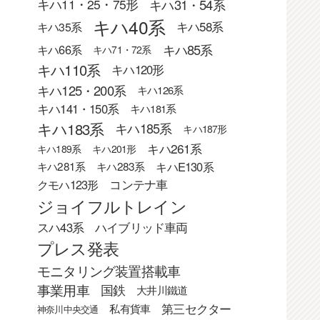
キハ31・54系
キハ11・25・75形
キハ40系
キハ58系
キハ35系
キハ85系
キハ66系
キハ71・72系
キハ110系
キハ120形
キハ125・200系
キハ126系
キハ141・150系
キハ181系
キハ183系
キハ185系
キハ187形
キハ261系
キハ189系
キハ201形
キハE130系
キハ281系
キハ283系
クモハ123形
コンテナ車
ジョイフルトレイン
スハ43系
ハイブリッド車両
プレス発表
モニタリング装置搭載車
事業用車
国鉄
大井川鐵道
第三セクター
私有貨車
神奈川中央交通