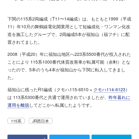
下関の115系2両編成（T11〜14編成）は、もともと1999（平成
11）年10月の舞鶴線電化開業用として短編成化・ワンマン化改
造を施工したグループで、2両編成5本が福知山（福フチ）に配
置されてました。
2008（平成20）年に福知山地区へ223系5500番代が投入された
ことにより 115系1000番代体質改善車が転属可能（余剰）とな
ったので、5本のうち4本が福知山から下関に転入してきまし
た。
福知山に残ったR1編成（クモハ115-6510 +
クモハ114-6123
）
は 113系5300番代と共通で運用されていましたが、
昨年暮れに
運用を離脱
してどこかへ転属したようです。
115系
JR西日本