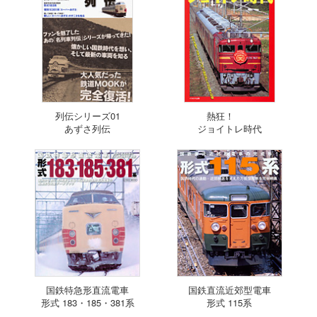
列伝シリーズ01
熱狂！
あずさ列伝
ジョイトレ時代
国鉄特急形直流電車
国鉄直流近郊型電車
形式 183・185・381系
形式 115系