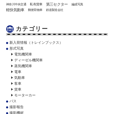
第三セクター
私有貨車
神奈川中央交通
編成写真
軽快気動車
郵便荷物車
鉄道製造会社
カテゴリー
新入荷情報（トレインブックス）
形式写真
電気機関車
ディーゼル機関車
蒸気機関車
電車
気動車
客車
貨車
モーターカー
バス
撮影報告
撮影機材