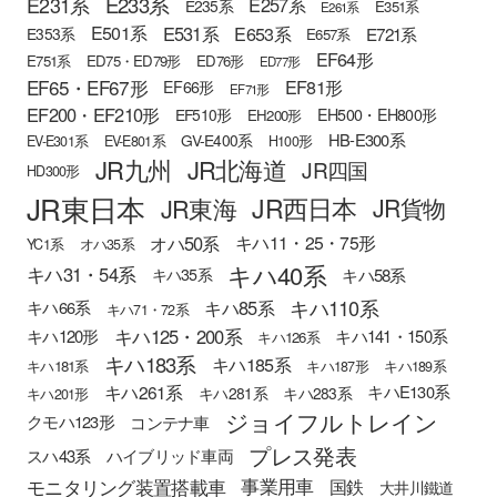
E233系
E231系
E257系
E235系
E351系
E261系
E501系
E531系
E653系
E721系
E353系
E657系
EF64形
E751系
ED75・ED79形
ED76形
ED77形
EF65・EF67形
EF81形
EF66形
EF71形
EF200・EF210形
EH500・EH800形
EF510形
EH200形
HB-E300系
GV-E400系
EV-E301系
EV-E801系
H100形
JR九州
JR北海道
JR四国
HD300形
JR東日本
JR西日本
JR東海
JR貨物
オハ50系
キハ11・25・75形
YC1系
オハ35系
キハ40系
キハ31・54系
キハ58系
キハ35系
キハ110系
キハ85系
キハ66系
キハ71・72系
キハ125・200系
キハ120形
キハ141・150系
キハ126系
キハ183系
キハ185系
キハ181系
キハ187形
キハ189系
キハ261系
キハE130系
キハ281系
キハ283系
キハ201形
ジョイフルトレイン
クモハ123形
コンテナ車
プレス発表
スハ43系
ハイブリッド車両
モニタリング装置搭載車
事業用車
国鉄
大井川鐵道