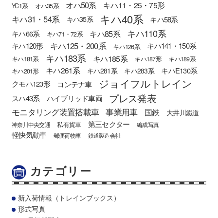
オハ50系
キハ11・25・75形
YC1系
オハ35系
キハ40系
キハ31・54系
キハ58系
キハ35系
キハ110系
キハ85系
キハ66系
キハ71・72系
キハ125・200系
キハ120形
キハ141・150系
キハ126系
キハ183系
キハ185系
キハ181系
キハ187形
キハ189系
キハ261系
キハE130系
キハ281系
キハ283系
キハ201形
ジョイフルトレイン
クモハ123形
コンテナ車
プレス発表
スハ43系
ハイブリッド車両
モニタリング装置搭載車
事業用車
国鉄
大井川鐵道
第三セクター
私有貨車
神奈川中央交通
編成写真
軽快気動車
郵便荷物車
鉄道製造会社
カテゴリー
新入荷情報（トレインブックス）
形式写真