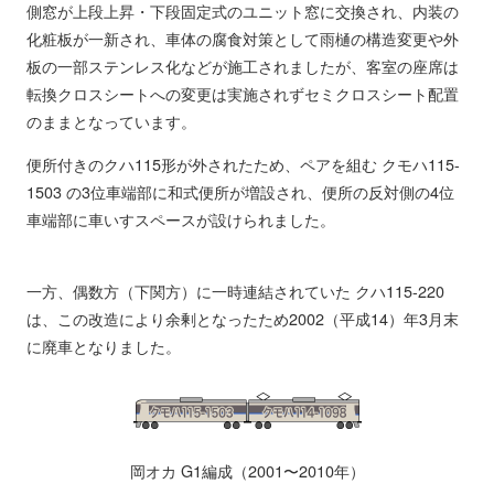
側窓が上段上昇・下段固定式のユニット窓に交換され、内装の
化粧板が一新され、車体の腐食対策として雨樋の構造変更や外
板の一部ステンレス化などが施工されましたが、客室の座席は
転換クロスシートへの変更は実施されずセミクロスシート配置
のままとなっています。
便所付きのクハ115形が外されたため、ペアを組む クモハ115-
1503 の3位車端部に和式便所が増設され、便所の反対側の4位
車端部に車いすスペースが設けられました。
一方、偶数方（下関方）に一時連結されていた クハ115-220
は、この改造により余剰となったため2002（平成14）年3月末
に廃車となりました。
岡オカ G1編成（2001〜2010年）