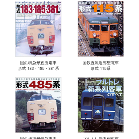
国鉄特急形直流電車
国鉄直流近郊型電車
形式 183・185・381系
形式 115系
国鉄標準形特急車両
ブルトレ新系列客車