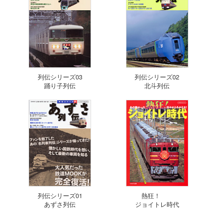
列伝シリーズ03
列伝シリーズ02
踊り子列伝
北斗列伝
列伝シリーズ01
熱狂！
あずさ列伝
ジョイトレ時代