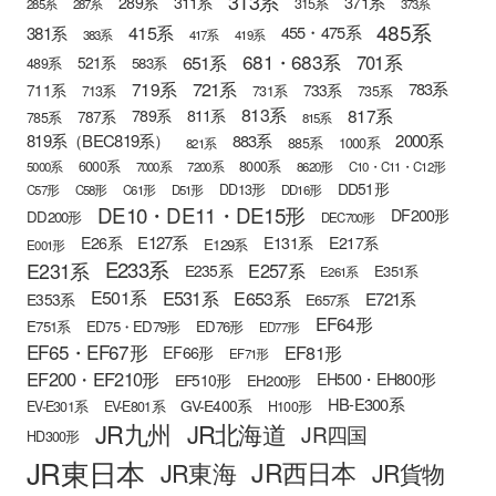
313系
371系
289系
311系
315系
285系
287系
373系
485系
415系
381系
455・475系
383系
417系
419系
681・683系
651系
701系
521系
583系
489系
721系
719系
783系
711系
733系
713系
731系
735系
813系
817系
789系
811系
787系
785系
815系
819系（BEC819系）
883系
2000系
885系
1000系
821系
6000系
8000系
5000系
7000系
7200系
8620形
C10・C11・C12形
DD51形
DD13形
C57形
C58形
C61形
D51形
DD16形
DE10・DE11・DE15形
DF200形
DD200形
DEC700形
E127系
E26系
E131系
E217系
E129系
E001形
E233系
E231系
E257系
E235系
E351系
E261系
E501系
E531系
E653系
E721系
E353系
E657系
EF64形
E751系
ED75・ED79形
ED76形
ED77形
EF65・EF67形
EF81形
EF66形
EF71形
EF200・EF210形
EH500・EH800形
EF510形
EH200形
HB-E300系
GV-E400系
EV-E301系
EV-E801系
H100形
JR九州
JR北海道
JR四国
HD300形
JR東日本
JR西日本
JR東海
JR貨物