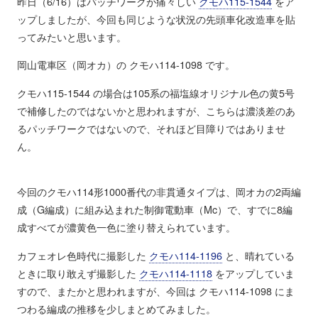
昨日（6/16）はパッチワークが痛々しい
クモハ115-1544
をア
ップしましたが、今回も同じような状況の先頭車化改造車を貼
ってみたいと思います。
岡山電車区（岡オカ）の クモハ114-1098 です。
クモハ115-1544 の場合は105系の福塩線オリジナル色の黄5号
で補修したのではないかと思われますが、こちらは濃淡差のあ
るパッチワークではないので、それほど目障りではありませ
ん。
今回のクモハ114形1000番代の非貫通タイプは、岡オカの2両編
成（G編成）に組み込まれた制御電動車（Mc）で、すでに8編
成すべてが濃黄色一色に塗り替えられています。
カフェオレ色時代に撮影した
クモハ114-1196
と、晴れている
ときに取り敢えず撮影した
クモハ114-1118
をアップしていま
すので、またかと思われますが、今回は クモハ114-1098 にま
つわる編成の推移を少しまとめてみました。