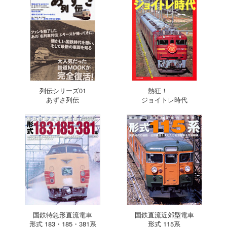
列伝シリーズ01
熱狂！
あずさ列伝
ジョイトレ時代
国鉄特急形直流電車
国鉄直流近郊型電車
形式 183・185・381系
形式 115系