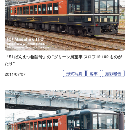
「SLばんえつ物語号」の “グリーン展望車 スロフ12 102 ものが
たり”
形式写真
客車
撮影報告
2011/07/07