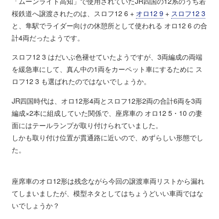
「ムーンライト高知」で使用されていたJR四国の12系のうち若
桜鉄道へ譲渡されたのは、スロフ12 6 +
オロ12 9
+
スロフ12 3
と、隼駅でライダー向けの休憩所として使われる オロ12 6 の合
計4両だったようです。
スロフ12 3 はだいぶ色褪せていたようですが、3両編成の両端
を緩急車にして、真ん中の1両をカーペット車にするために ス
ロフ12 3 も選ばれたのではないでしょうか。
JR四国時代は、オロ12形4両とスロフ12形2両の合計6両を3両
編成×2本に組成していた関係で、座席車の オロ12 5・10 の妻
面にはテールランプが取り付けられていました。
しかも取り付け位置が貫通路に近いので、めずらしい形態でし
た。
座席車のオロ12形は残念ながら今回の譲渡車両リストから漏れ
てしまいましたが、模型ネタとしてはちょうどいい車両ではな
いでしょうか？