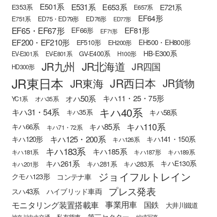
E501系
E531系
E653系
E721系
E353系
E657系
EF64形
E751系
ED75・ED79形
ED76形
ED77形
EF65・EF67形
EF81形
EF66形
EF71形
EF200・EF210形
EH500・EH800形
EF510形
EH200形
HB-E300系
GV-E400系
EV-E301系
EV-E801系
H100形
JR九州
JR北海道
JR四国
HD300形
JR東日本
JR西日本
JR東海
JR貨物
オハ50系
キハ11・25・75形
YC1系
オハ35系
キハ40系
キハ31・54系
キハ58系
キハ35系
キハ110系
キハ85系
キハ66系
キハ71・72系
キハ125・200系
キハ120形
キハ141・150系
キハ126系
キハ183系
キハ185系
キハ181系
キハ187形
キハ189系
キハ261系
キハE130系
キハ281系
キハ283系
キハ201形
ジョイフルトレイン
クモハ123形
コンテナ車
プレス発表
スハ43系
ハイブリッド車両
モニタリング装置搭載車
事業用車
国鉄
大井川鐵道
第三セクター
私有貨車