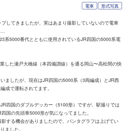
電車
形式写真
ップしてきましたが、実はあまり撮影していないので電車
を…
3系5000番代とともに使用されているJR四国の5000系電
に開業した瀬戸大橋線（本四備讃線）を通る岡山〜高松間の快
ていましたが、現在はJR四国の5000系（3両編成）とJR西
5両編成で運転されてます。
R四国のダブルデッカー（5100形）ですが、駅撮りでは
四国の先頭車5000形が気になってました。
を撮影する機会がありましたので、パンタグラフは上げてい
切りました。