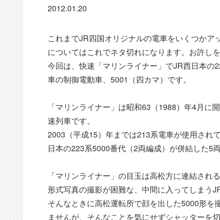
2012.01.20
これまでJR四国オリジナルの電車をいくつかア
についてはこれでネタ切れになります。お許し
今回は、快速「マリンライナー」でJR西日本の22
車の制御電動車、5001（四カマ）です。
「マリンライナー」は昭和63（1988）年4月
速列車です。
2003（平成15）年までは213系電車が使用され
日本の223系5000番代（2両編成）が併結した
「マリンライナー」の目玉は高松方に連結されるJ
形式写真の撮影が困難な、中間に入ってしまうJR
そんなときに高松運転所で顔を出した5000形
ませんが、そんなことを気にせずシャッターを