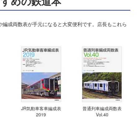
すすめの鉄道本
表や編成両数表が手元になると大変便利です。店長もこれら
JR気動車客車編成表
普通列車編成両数表
2019
Vol.40