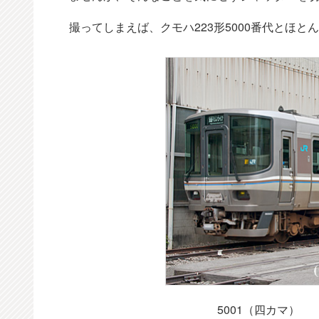
撮ってしまえば、クモハ223形5000番代とほ
5001（四カマ） 