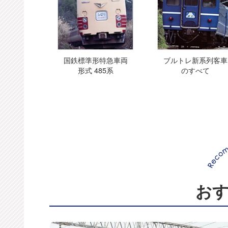
国鉄標準形特急車両
ブルトレ新系列客車
形式 485系
のすべて
お