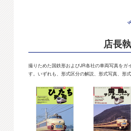
店長
撮りためた国鉄形およびJR各社の車両写真をガ
す。いずれも、形式区分の解説、形式写真、形