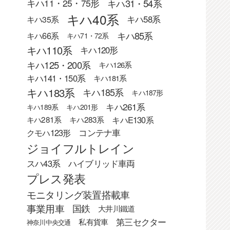
キハ31・54系
キハ11・25・75形
キハ40系
キハ58系
キハ35系
キハ85系
キハ66系
キハ71・72系
キハ110系
キハ120形
キハ125・200系
キハ126系
キハ141・150系
キハ181系
キハ183系
キハ185系
キハ187形
キハ261系
キハ189系
キハ201形
キハE130系
キハ281系
キハ283系
クモハ123形
コンテナ車
ジョイフルトレイン
スハ43系
ハイブリッド車両
プレス発表
モニタリング装置搭載車
事業用車
国鉄
大井川鐵道
第三セクター
私有貨車
神奈川中央交通