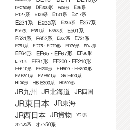
DF200形
E26系
DEC700形
E001形
E127系
E131系
E217系
E129系
E233系
E231系
E257系
E235系
E501系
E353系
E351系
E261系
E531系
E653系
E721系
E657系
E751系
ED75・ED79形
ED76形
ED77形
EF65・EF67形
EF64形
EF66形
EF81形
EF200・EF210形
EF71形
EF510形
EH500・EH800形
EH200形
GV-E400系
EV-E301系
EV-E801系
HB-E300系
H100形
HD300形
JR九州
JR北海道
JR四国
JR東日本
JR東海
JR西日本
JR貨物
YC1系
オハ50系
オハ35系