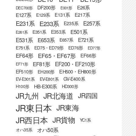
DF200形
E26系
DEC700形
E001形
E127系
E131系
E217系
E129系
E233系
E231系
E257系
E235系
E501系
E353系
E351系
E261系
E531系
E653系
E721系
E657系
E751系
ED75・ED79形
ED76形
ED77形
EF65・EF67形
EF64形
EF66形
EF81形
EF200・EF210形
EF71形
EF510形
EH500・EH800形
EH200形
GV-E400系
EV-E301系
EV-E801系
HB-E300系
H100形
HD300形
JR九州
JR北海道
JR四国
JR東日本
JR東海
JR西日本
JR貨物
YC1系
オハ50系
オハ35系