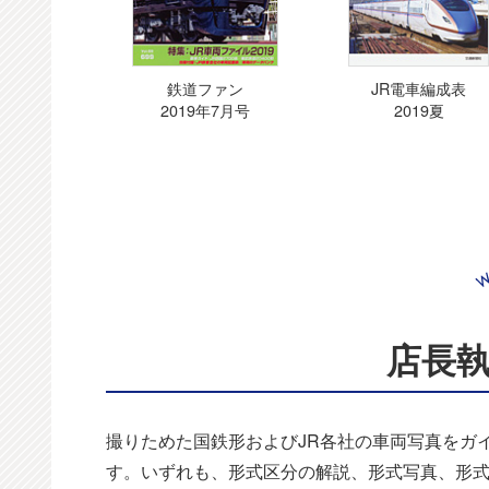
鉄道ファン
JR電車編成表
2019年7月号
2019夏
店長
撮りためた国鉄形およびJR各社の車両写真をガ
す。いずれも、形式区分の解説、形式写真、形