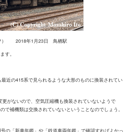
ミフ） 2018年1月23日 鳥栖駅
れます。
も最近の415系で見られるような大形のものに換装されてい
は変更がないので、空気圧縮機も換装されていないようで
なので補機類は交換されていないということなのでしょう。
刊号の「新車年鑑」や「鉄道車両年鑑」で確認すればよかっ