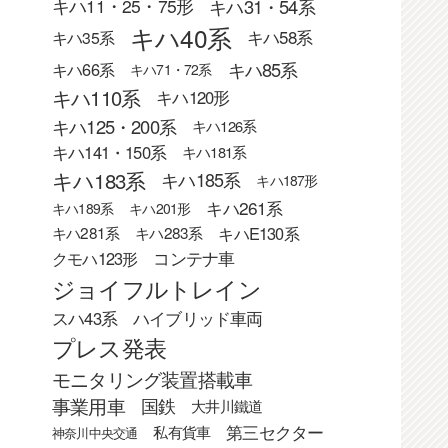
キハ31・54系
キハ11・25・75形
キハ40系
キハ58系
キハ35系
キハ85系
キハ66系
キハ71・72系
キハ110系
キハ120形
キハ125・200系
キハ126系
キハ141・150系
キハ181系
キハ183系
キハ185系
キハ187形
キハ261系
キハ189系
キハ201形
キハE130系
キハ281系
キハ283系
クモハ123形
コンテナ車
ジョイフルトレイン
スハ43系
ハイブリッド車両
プレス発表
モニタリング装置搭載車
事業用車
国鉄
大井川鐵道
第三セクター
私有貨車
神奈川中央交通