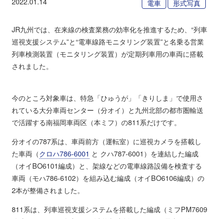
2022.01.14
電車
形式写真
JR九州では、在来線の検査業務の効率化を推進するため、“列車
巡視支援システム”と“電車線路モニタリング装置”と名乗る営業
列車検測装置（モニタリング装置）が定期列車用の車両に搭載
されました。
今のところ対象車は、特急「ひゅうが」「きりしま」で使用さ
れている大分車両センター（分オイ）と九州北部の都市圏輸送
で活躍する南福岡車両区（本ミフ）の811系だけです。
分オイの787系は、車両前方（運転室）に巡視カメラを搭載し
た車両（
クロハ786-6001
と クハ787-6001）を連結した編成
（オイBO6101編成）と、架線などの電車線路設備を検査する
車両（モハ786-6102）を組み込む編成（オイBO6106編成）の
2本が整備されました。
811系は、列車巡視支援システムを搭載した編成（ミフPM7609