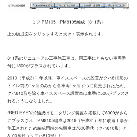
ミフ PM105・PM8105編成（811系）
上の編成図をクリックすると大きく表示されます。
811系のリニューアル工事施工車は、同工事にともない車両番
号に1500がプラスされています。
2019（平成31）年以降、車イススペースの設置がクハ810形の
トイレ前の1ヶ所のみから各車両1ヶ所ずつに変更されたため、
クハ810形を除く車イススペース設置車は車番に500がプラスさ
れるようになりました。
“RED EYE”の2編成はモニタリング装置を搭載して6000がさら
にプラスされ、PM8105編成は2019（平成31）年に改造工事が
施工されたため編成両端の先頭車は7600番代（クハ810形）と
8100番代（クモハ810形）に…