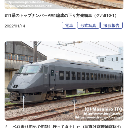
811系のトップナンバーPM1編成の下り方先頭車（クハ810-1）
電車
形式写真
撮影報告
2022/01/14
ミニベロ走り初めで初詣に行ってきました（写真は宮崎神宮駅の