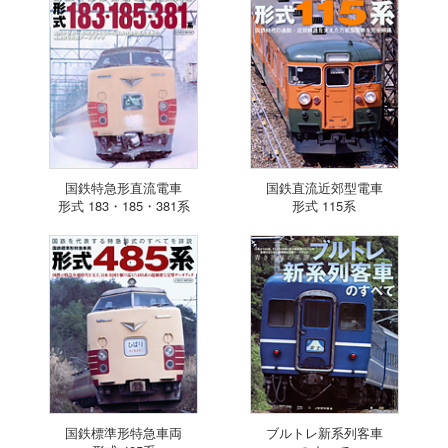
国鉄特急形直流電車
国鉄直流近郊型電車
形式 183・185・381系
形式 115系
国鉄標準形特急車両
ブルトレ新系列客車