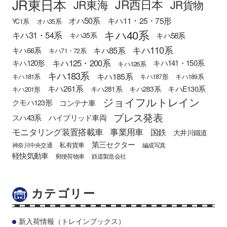
JR東日本
JR西日本
JR東海
JR貨物
オハ50系
キハ11・25・75形
YC1系
オハ35系
キハ40系
キハ31・54系
キハ58系
キハ35系
キハ110系
キハ85系
キハ66系
キハ71・72系
キハ125・200系
キハ120形
キハ141・150系
キハ126系
キハ183系
キハ185系
キハ181系
キハ187形
キハ189系
キハ261系
キハE130系
キハ281系
キハ283系
キハ201形
ジョイフルトレイン
クモハ123形
コンテナ車
プレス発表
スハ43系
ハイブリッド車両
モニタリング装置搭載車
事業用車
国鉄
大井川鐵道
第三セクター
私有貨車
神奈川中央交通
編成写真
軽快気動車
郵便荷物車
鉄道製造会社
カテゴリー
新入荷情報（トレインブックス）