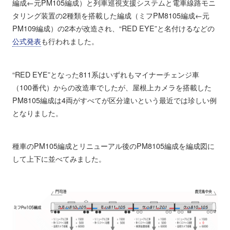
編成←元PM105編成）と列車巡視支援システムと電車線路モニ
タリング装置の2種類を搭載した編成（ミフPM8105編成←元
PM109編成）の2本が改造され、“RED EYE”と名付けるなどの
公式発表
も行われました。
“RED EYE”となった811系はいずれもマイナーチェンジ車
（100番代）からの改造車でしたが、屋根上カメラを搭載した
PM8105編成は4両がすべてが区分違いという最近では珍しい例
となりました。
種車のPM105編成とリニューアル後のPM8105編成を編成図に
して上下に並べてみました。