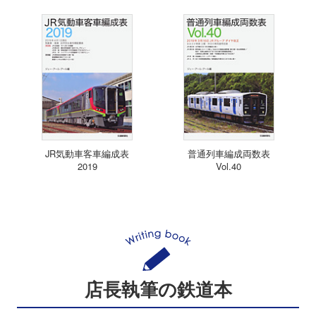
JR気動車客車編成表
普通列車編成両数表
2019
Vol.40
店長執筆の鉄道本