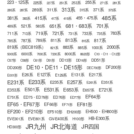
223・125系
255系
225系
253系
227系
251系
271系
281系
313系
371系
289系
311系
315系
285系
287系
373系
485系
415系
381系
455・475系
383系
417系
419系
681・683系
651系
701系
521系
583系
489系
721系
719系
783系
711系
733系
713系
731系
735系
813系
817系
789系
811系
787系
785系
815系
819系（BEC819系）
883系
2000系
885系
1000系
821系
6000系
8000系
5000系
7000系
7200系
8620形
C10・C11・C12形
DD51形
DD13形
C57形
C58形
C61形
D51形
DD16形
DE10・DE11・DE15形
DF200形
DD200形
DEC700形
E127系
E26系
E131系
E217系
E129系
E001形
E233系
E231系
E257系
E235系
E351系
E261系
E501系
E531系
E653系
E721系
E353系
E657系
EF64形
E751系
ED75・ED79形
ED76形
ED77形
EF65・EF67形
EF81形
EF66形
EF71形
EF200・EF210形
EH500・EH800形
EF510形
EH200形
HB-E300系
GV-E400系
EV-E301系
EV-E801系
H100形
JR九州
JR北海道
JR四国
HD300形