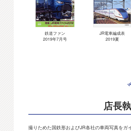
鉄道ファン
JR電車編成表
2019年7月号
2019夏
店長
撮りためた国鉄形およびJR各社の車両写真をガ