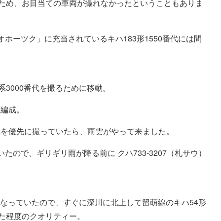
たため、お目当ての車両が撮れなかったということもありま
ホーツク」に充当されているキハ183形1550番代には間
系3000番代を撮るために移動。
た編成。
車を優先に撮っていたら、雨雲がやって来ました。
ので、ギリギリ雨が降る前に クハ733-3207（札サウ）
りになっていたので、すぐに深川に北上して留萌線のキハ54形
した程度のクオリティー。