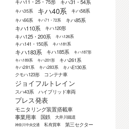
キハ31・54系
キハ11・25・75形
キハ40系
キハ58系
キハ35系
キハ85系
キハ66系
キハ71・72系
キハ110系
キハ120形
キハ125・200系
キハ126系
キハ141・150系
キハ181系
キハ183系
キハ185系
キハ187形
キハ261系
キハ189系
キハ201形
キハE130系
キハ281系
キハ283系
クモハ123形
コンテナ車
ジョイフルトレイン
スハ43系
ハイブリッド車両
プレス発表
モニタリング装置搭載車
事業用車
国鉄
大井川鐵道
第三セクター
私有貨車
神奈川中央交通