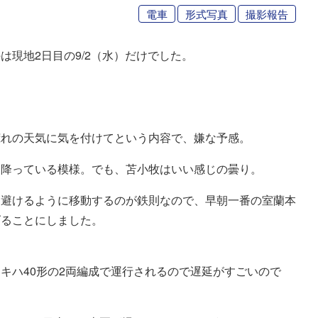
電車
形式写真
撮影報告
現地2日目の9/2（水）だけでした。
荒れの天気に気を付けてという内容で、嫌な予感。
当降っている模様。でも、苫小牧はいい感じの曇り。
を避けるように移動するのが鉄則なので、早朝一番の室蘭本
げることにしました。
キハ40形の2両編成で運行されるので遅延がすごいので