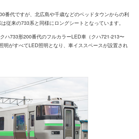
000番代ですが、北広島や千歳などのベッドタウンからの利
席は従来の733系と同様にロングシートとなっています。
ハ733形200番代のフルカラーLED車（クハ721-213〜
照明がすべてLED照明となり、車イススペースが設置され