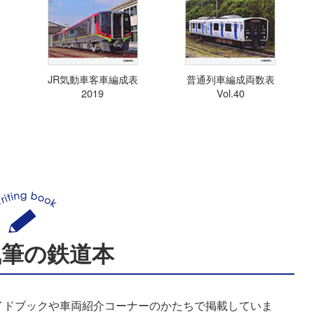
JR気動車客車編成表
普通列車編成両数表
2019
Vol.40
執筆の鉄道本
イドブックや車両紹介コーナーのかたちで掲載していま