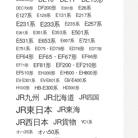
DF200形
E26系
DEC700形
E001形
E127系
E131系
E217系
E129系
E233系
E231系
E257系
E235系
E501系
E353系
E351系
E261系
E531系
E653系
E721系
E657系
E751系
ED75・ED79形
ED76形
ED77形
EF65・EF67形
EF64形
EF66形
EF81形
EF200・EF210形
EF71形
EF510形
EH500・EH800形
EH200形
GV-E400系
EV-E301系
EV-E801系
HB-E300系
H100形
HD300形
JR九州
JR北海道
JR四国
JR東日本
JR東海
JR西日本
JR貨物
YC1系
オハ50系
オハ35系