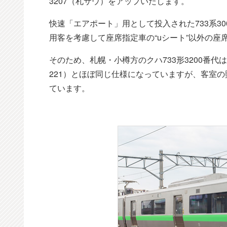
3207（札サウ）をアップいたします。
快速「エアポート」用として投入された733系3
用客を考慮して座席指定車の“uシート”以外の座
そのため、札幌・小樽方のクハ733形3200番代はク
221）とほぼ同じ仕様になっていますが、客室の
ています。