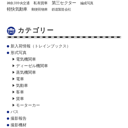
第三セクター
私有貨車
神奈川中央交通
編成写真
軽快気動車
郵便荷物車
鉄道製造会社
カテゴリー
新入荷情報（トレインブックス）
形式写真
電気機関車
ディーゼル機関車
蒸気機関車
電車
気動車
客車
貨車
モーターカー
バス
撮影報告
撮影機材