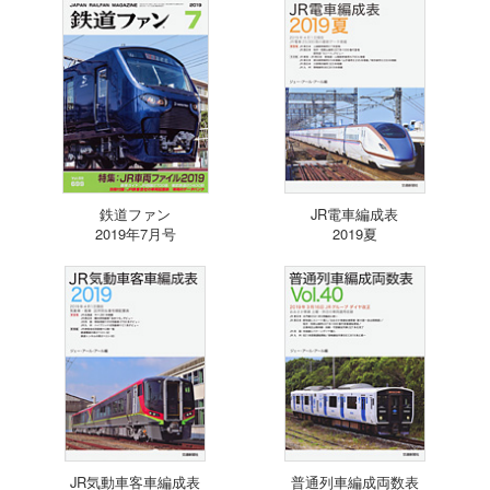
鉄道ファン
JR電車編成表
2019年7月号
2019夏
JR気動車客車編成表
普通列車編成両数表