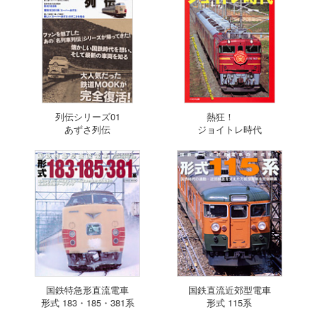
列伝シリーズ01
熱狂！
あずさ列伝
ジョイトレ時代
国鉄特急形直流電車
国鉄直流近郊型電車
形式 183・185・381系
形式 115系