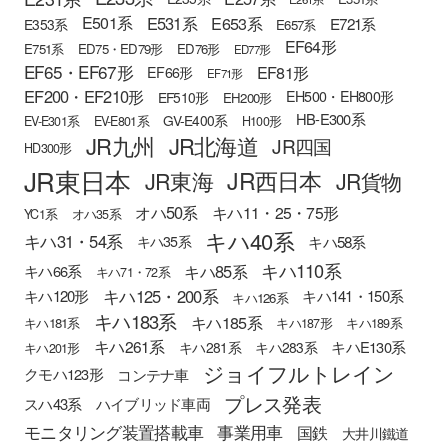
E501系
E531系
E653系
E721系
E353系
E657系
EF64形
E751系
ED75・ED79形
ED76形
ED77形
EF65・EF67形
EF81形
EF66形
EF71形
EF200・EF210形
EH500・EH800形
EF510形
EH200形
HB-E300系
GV-E400系
EV-E301系
EV-E801系
H100形
JR九州
JR北海道
JR四国
HD300形
JR東日本
JR西日本
JR東海
JR貨物
オハ50系
キハ11・25・75形
YC1系
オハ35系
キハ40系
キハ31・54系
キハ58系
キハ35系
キハ110系
キハ85系
キハ66系
キハ71・72系
キハ125・200系
キハ120形
キハ141・150系
キハ126系
キハ183系
キハ185系
キハ181系
キハ187形
キハ189系
キハ261系
キハE130系
キハ281系
キハ283系
キハ201形
ジョイフルトレイン
クモハ123形
コンテナ車
プレス発表
スハ43系
ハイブリッド車両
モニタリング装置搭載車
事業用車
国鉄
大井川鐵道