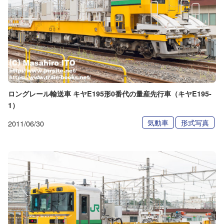
ロングレール輸送車 キヤE195形0番代の量産先行車（キヤE195-
1）
気動車
形式写真
2011/06/30