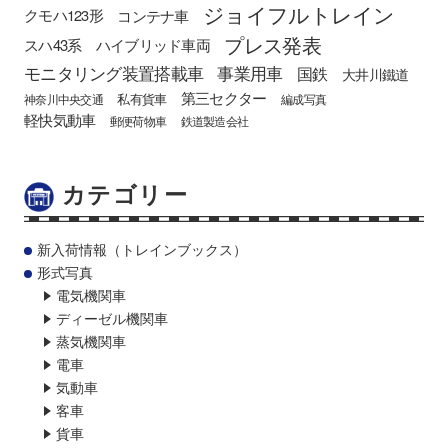
ジョイフルトレイン
クモハ123形
コンテナ車
プレス発表
スハ43系
ハイブリッド車両
モニタリング装置搭載車
事業用車
国鉄
大井川鐵道
第三セクター
私有貨車
神奈川中央交通
編成写真
軽快気動車
郵便荷物車
鉄道製造会社
カテゴリー
新入荷情報（トレインブックス）
形式写真
電気機関車
ディーゼル機関車
蒸気機関車
電車
気動車
客車
貨車