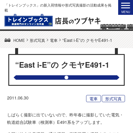
「トレインブックス」の新入荷情報や形式写真撮影の活動成果を掲
載
>
>
>
“East i-E”の クモヤE491-1
HOME
形式写真
電車
“East i-E”の クモヤE491-1
2011.06.30
電車
形式写真
しばらく撮影に出ていないので、昨年春に撮影していた電気・
軌道総合試験車（検測車）E491系をアップします。