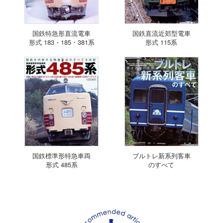
国鉄特急形直流電車
国鉄直流近郊型電車
形式 183・185・381系
形式 115系
国鉄標準形特急車両
ブルトレ新系列客車
形式 485系
のすべて