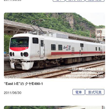
“East i-E”の クヤE490-1
電車
形式写真
2011/06/30