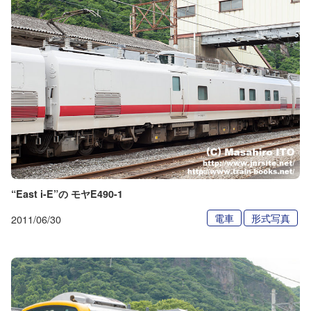
“East i-E”の モヤE490-1
電車
形式写真
2011/06/30