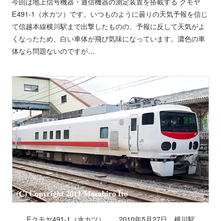
今回は地上信号機器・通信機器の測定装置を搭載する クモヤ
E491-1（水カツ）です。いつものように曇りの天気予報を信じ
て信越本線横川駅まで出撃したものの、予報に反して天気がよ
くなったため、白い車体が飛び気味になっています。濃色の車
体なら問題ないのですが…
Eクモヤ491-1（水カツ） 2010年5月27日 横川駅