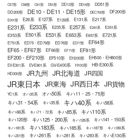
DD51形
DD13形
C57形
C58形
C61形
D51形
DD16形
DE10・DE11・DE15形
DF200形
DD200形
DEC700形
E127系
E26系
E131系
E217系
E129系
E001形
E233系
E231系
E257系
E235系
E351系
E261系
E501系
E531系
E653系
E721系
E353系
E657系
EF64形
E751系
ED75・ED79形
ED76形
ED77形
EF65・EF67形
EF81形
EF66形
EF71形
EF200・EF210形
EH500・EH800形
EF510形
EH200形
HB-E300系
GV-E400系
EV-E301系
EV-E801系
H100形
JR九州
JR北海道
JR四国
HD300形
JR東日本
JR西日本
JR東海
JR貨物
オハ50系
キハ11・25・75形
YC1系
オハ35系
キハ40系
キハ31・54系
キハ58系
キハ35系
キハ110系
キハ85系
キハ66系
キハ71・72系
キハ125・200系
キハ120形
キハ141・150系
キハ126系
キハ183系
キハ185系
キハ181系
キハ187形
キハ189系
キハ261系
キハE130系
キハ281系
キハ283系
キハ201形