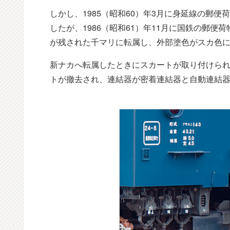
しかし、1985（昭和60）年3月に身延線の郵
したが、1986（昭和61）年11月に国鉄の郵
が残された千マリに転属し、外部塗色がスカ色
新ナカへ転属したときにスカートが取り付けられ
トが撤去され、連結器が密着連結器と自動連結