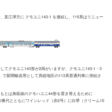
江津方に クモユニ143-1 を連結し、115系はリニュー
クモユニ143形が2両がいますが、クモユニ143-1・3
）で新聞輸送用として房総地区の113系普通列車に併結さ
もとは身延線のクモハユニ44形を置き替えるために
600番代とともにワインレッド（赤2号）に白帯（クリーム10