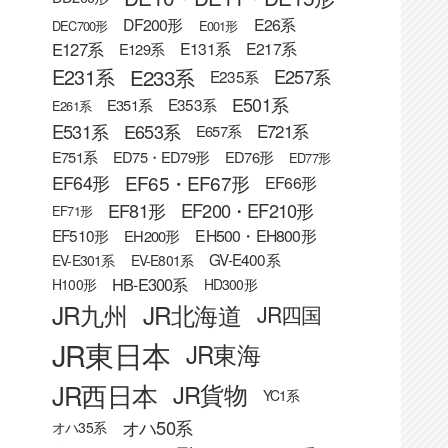
DF200形
E26系
DEC700形
E001形
E127系
E131系
E217系
E129系
E233系
E231系
E257系
E235系
E501系
E353系
E351系
E261系
E531系
E653系
E721系
E657系
E751系
ED75・ED79形
ED76形
ED77形
EF65・EF67形
EF64形
EF66形
EF81形
EF200・EF210形
EF71形
EF510形
EH500・EH800形
EH200形
GV-E400系
EV-E301系
EV-E801系
HB-E300系
H100形
HD300形
JR九州
JR北海道
JR四国
JR東日本
JR東海
JR西日本
JR貨物
YC1系
オハ50系
オハ35系