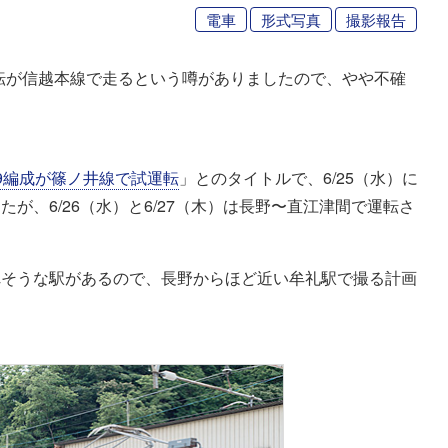
電車
形式写真
撮影報告
試運転が信越本線で走るという噂がありましたので、やや不確
。
N29編成が篠ノ井線で試運転
」とのタイトルで、6/25（水）に
が、6/26（水）と6/27（木）は長野〜直江津間で運転さ
れそうな駅があるので、長野からほど近い牟礼駅で撮る計画