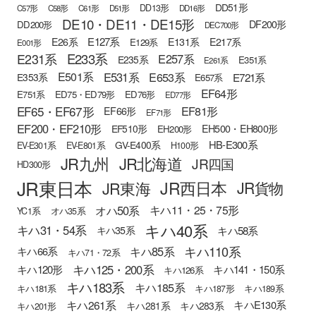
DD51形
DD13形
C57形
C58形
C61形
D51形
DD16形
DE10・DE11・DE15形
DF200形
DD200形
DEC700形
E127系
E26系
E131系
E217系
E129系
E001形
E233系
E231系
E257系
E235系
E351系
E261系
E501系
E531系
E653系
E721系
E353系
E657系
EF64形
E751系
ED75・ED79形
ED76形
ED77形
EF65・EF67形
EF81形
EF66形
EF71形
EF200・EF210形
EH500・EH800形
EF510形
EH200形
HB-E300系
GV-E400系
EV-E301系
EV-E801系
H100形
JR九州
JR北海道
JR四国
HD300形
JR東日本
JR西日本
JR東海
JR貨物
オハ50系
キハ11・25・75形
YC1系
オハ35系
キハ40系
キハ31・54系
キハ58系
キハ35系
キハ110系
キハ85系
キハ66系
キハ71・72系
キハ125・200系
キハ120形
キハ141・150系
キハ126系
キハ183系
キハ185系
キハ181系
キハ187形
キハ189系
キハ261系
キハE130系
キハ281系
キハ283系
キハ201形