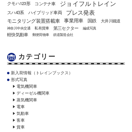
ジョイフルトレイン
クモハ123形
コンテナ車
プレス発表
スハ43系
ハイブリッド車両
モニタリング装置搭載車
事業用車
国鉄
大井川鐵道
第三セクター
私有貨車
神奈川中央交通
編成写真
軽快気動車
郵便荷物車
鉄道製造会社
カテゴリー
新入荷情報（トレインブックス）
形式写真
電気機関車
ディーゼル機関車
蒸気機関車
電車
気動車
客車
貨車