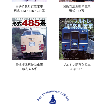
国鉄特急形直流電車
国鉄直流近郊型電車
形式 183・185・381系
形式 115系
国鉄標準形特急車両
ブルトレ新系列客車
形式 485系
のすべて