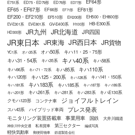
EF64形
E751系
ED75・ED79形
ED76形
ED77形
EF65・EF67形
EF81形
EF66形
EF71形
EF200・EF210形
EH500・EH800形
EF510形
EH200形
HB-E300系
GV-E400系
EV-E301系
EV-E801系
H100形
JR九州
JR北海道
JR四国
HD300形
JR東日本
JR西日本
JR東海
JR貨物
オハ50系
キハ11・25・75形
YC1系
オハ35系
キハ40系
キハ31・54系
キハ58系
キハ35系
キハ110系
キハ85系
キハ66系
キハ71・72系
キハ125・200系
キハ120形
キハ141・150系
キハ126系
キハ183系
キハ185系
キハ181系
キハ187形
キハ189系
キハ261系
キハE130系
キハ281系
キハ283系
キハ201形
ジョイフルトレイン
クモハ123形
コンテナ車
プレス発表
スハ43系
ハイブリッド車両
モニタリング装置搭載車
事業用車
国鉄
大井川鐵道
第三セクター
私有貨車
神奈川中央交通
編成写真
軽快気動車
郵便荷物車
鉄道製造会社