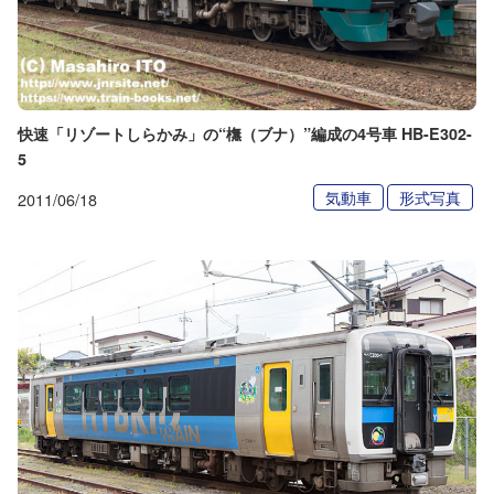
快速「リゾートしらかみ」の“橅（ブナ）”編成の4号車 HB-E302-
5
気動車
形式写真
2011/06/18