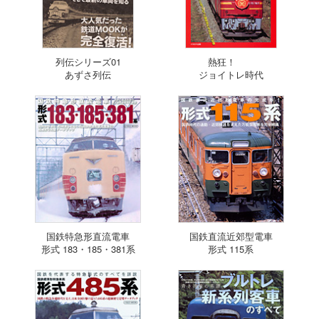
列伝シリーズ01
熱狂！
あずさ列伝
ジョイトレ時代
国鉄特急形直流電車
国鉄直流近郊型電車
形式 183・185・381系
形式 115系