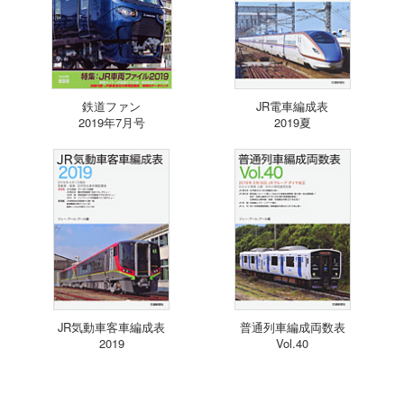
鉄道ファン
JR電車編成表
2019年7月号
2019夏
JR気動車客車編成表
普通列車編成両数表
2019
Vol.40