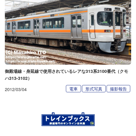
御殿場線・身延線で使用されているレアな313系3100番代（クモ
ハ313-3102）
電車
形式写真
撮影報告
2012/03/04