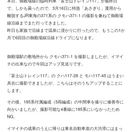
本日、御殿場線の臨時列車「富士山トレイン117」が最終日
で、しかも曇ったので、3月16日に特急「あさぎり」運用から
離脱するJR東海の371系の クモハ371-1 の撮影を兼ねて御殿場
線沿線までまた行ってきました。
昨日も家族で沿線まで温泉に浸かりに行ったので、もうこの1か
月で6回目の御殿場線沿線ドライブになります。
御殿場駅の敷地外から クモハ371-1 を撮影しましたが、イマイ
チの出来なので今回はアップ見送りです。
「富士山トレイン117」の クハ117-28 と モハ117-45 はうまい
具合に撮影できましたが、こちらはそのうちアップすることに
します。
その後、185系付属編成（5両編成）の中間車を撮りに修善寺に
向かいましたが、撮影可能な4番線に185系にいなかったため
NG。
イマイチの成果のうえに帰りは東名自動車道の大渋滞にはまっ