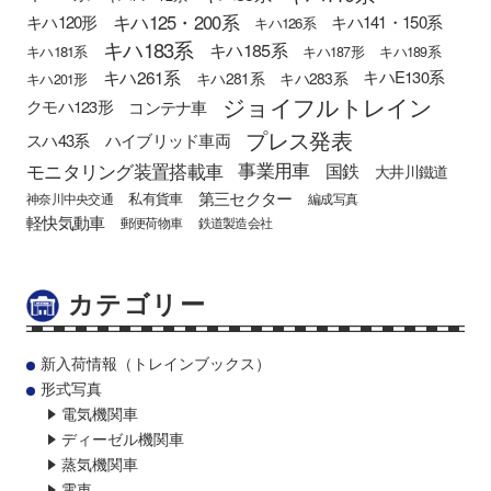
キハ125・200系
キハ120形
キハ141・150系
キハ126系
キハ183系
キハ185系
キハ181系
キハ187形
キハ189系
キハ261系
キハE130系
キハ281系
キハ283系
キハ201形
ジョイフルトレイン
クモハ123形
コンテナ車
プレス発表
スハ43系
ハイブリッド車両
モニタリング装置搭載車
事業用車
国鉄
大井川鐵道
第三セクター
私有貨車
神奈川中央交通
編成写真
軽快気動車
郵便荷物車
鉄道製造会社
カテゴリー
新入荷情報（トレインブックス）
形式写真
電気機関車
ディーゼル機関車
蒸気機関車
電車