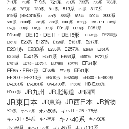
721系
719系
783系
711系
733系
713系
731系
735系
813系
817系
789系
811系
787系
785系
815系
819系（BEC819系）
883系
2000系
885系
1000系
821系
6000系
8000系
5000系
7000系
7200系
8620形
C10・C11・C12形
DD51形
DD13形
C57形
C58形
C61形
D51形
DD16形
DE10・DE11・DE15形
DF200形
DD200形
DEC700形
E127系
E26系
E131系
E217系
E129系
E001形
E233系
E231系
E257系
E235系
E351系
E261系
E501系
E531系
E653系
E721系
E353系
E657系
EF64形
E751系
ED75・ED79形
ED76形
ED77形
EF65・EF67形
EF81形
EF66形
EF71形
EF200・EF210形
EH500・EH800形
EF510形
EH200形
HB-E300系
GV-E400系
EV-E301系
EV-E801系
H100形
JR九州
JR北海道
JR四国
HD300形
JR東日本
JR西日本
JR東海
JR貨物
オハ50系
キハ11・25・75形
YC1系
オハ35系
キハ40系
キハ31・54系
キハ58系
キハ35系
キハ110系
キハ85系
キハ66系
キハ71・72系