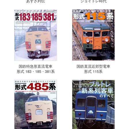
あずさ列伝
ジョイトレ時代
国鉄特急形直流電車
国鉄直流近郊型電車
形式 183・185・381系
形式 115系