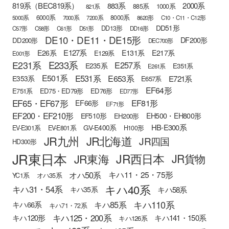
819系（BEC819系）
883系
2000系
885系
1000系
821系
6000系
8000系
5000系
7000系
7200系
8620形
C10・C11・C12形
DD51形
DD13形
C57形
C58形
C61形
D51形
DD16形
DE10・DE11・DE15形
DF200形
DD200形
DEC700形
E127系
E26系
E131系
E217系
E129系
E001形
E233系
E231系
E257系
E235系
E351系
E261系
E501系
E531系
E653系
E721系
E353系
E657系
EF64形
E751系
ED75・ED79形
ED76形
ED77形
EF65・EF67形
EF81形
EF66形
EF71形
EF200・EF210形
EH500・EH800形
EF510形
EH200形
HB-E300系
GV-E400系
EV-E301系
EV-E801系
H100形
JR九州
JR北海道
JR四国
HD300形
JR東日本
JR西日本
JR東海
JR貨物
オハ50系
キハ11・25・75形
YC1系
オハ35系
キハ40系
キハ31・54系
キハ58系
キハ35系
キハ110系
キハ85系
キハ66系
キハ71・72系
キハ125・200系
キハ120形
キハ141・150系
キハ126系