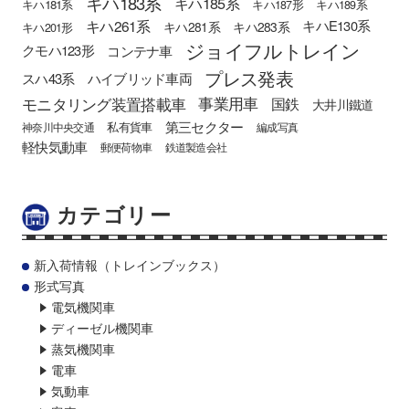
キハ183系
キハ185系
キハ181系
キハ187形
キハ189系
キハ261系
キハE130系
キハ281系
キハ283系
キハ201形
ジョイフルトレイン
クモハ123形
コンテナ車
プレス発表
スハ43系
ハイブリッド車両
モニタリング装置搭載車
事業用車
国鉄
大井川鐵道
第三セクター
私有貨車
神奈川中央交通
編成写真
軽快気動車
郵便荷物車
鉄道製造会社
カテゴリー
新入荷情報（トレインブックス）
形式写真
電気機関車
ディーゼル機関車
蒸気機関車
電車
気動車