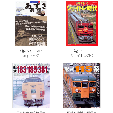
列伝シリーズ01
熱狂！
あずさ列伝
ジョイトレ時代
国鉄特急形直流電車
国鉄直流近郊型電車