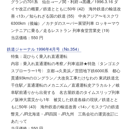
グランの701系 仙台→一ノ関・利府→黒磯／1996.3.16 ダ
イヤ改正の概要／鉄道とともに50年 (42) 海外鉄道の輸送改
善 <13>／知られざる国の鉄道 (55) 中央アジア〜モスクワ
6300km（後編）／カナダのスーパー展望列車 ロッキーマウ
ンテニアに乗る／走るレストラン 列車食堂営業史 (19)
当店価格：550 円
鉄道ジャーナル 1996年4月号（No.354）
特集：花ひらく乗入れ直通運転
内容：乗入れ直通運転の考察／列車追跡★特急〈タンゴエク
スプローラー1号〉 京都→久美浜／営団地下鉄6000系 都心
貫通93kmのロングラン／大改良工事たけなわの 東武鉄道北
千住駅／直通運転のメカニズム／直通運転史アラカルト／岐
阜駅前通りから出発する 名古屋鉄道のタイムスリップ列車
／阪神大震災から1年 被災した鉄道各線の現状／鉄道とと
もに50年 (43) 海外鉄道の輸送改善 <14>／モスクワの鉄道
瞥見／JR北海道・JR四国・JR九州 三島会社の運賃改訂に
あたって
当店価格：550 円