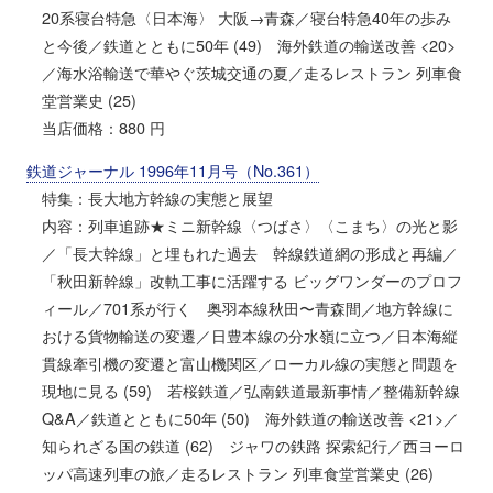
20系寝台特急〈日本海〉 大阪→青森／寝台特急40年の歩み
と今後／鉄道とともに50年 (49) 海外鉄道の輸送改善 <20>
／海水浴輸送で華やぐ茨城交通の夏／走るレストラン 列車食
堂営業史 (25)
当店価格：880 円
鉄道ジャーナル 1996年11月号（No.361）
特集：長大地方幹線の実態と展望
内容：列車追跡★ミニ新幹線〈つばさ〉〈こまち〉の光と影
／「長大幹線」と埋もれた過去 幹線鉄道網の形成と再編／
「秋田新幹線」改軌工事に活躍する ビッグワンダーのプロフ
ィール／701系が行く 奥羽本線秋田〜青森間／地方幹線に
おける貨物輸送の変遷／日豊本線の分水嶺に立つ／日本海縦
貫線牽引機の変遷と富山機関区／ローカル線の実態と問題を
現地に見る (59) 若桜鉄道／弘南鉄道最新事情／整備新幹線
Q&A／鉄道とともに50年 (50) 海外鉄道の輸送改善 <21>／
知られざる国の鉄道 (62) ジャワの鉄路 探索紀行／西ヨーロ
ッパ高速列車の旅／走るレストラン 列車食堂営業史 (26)