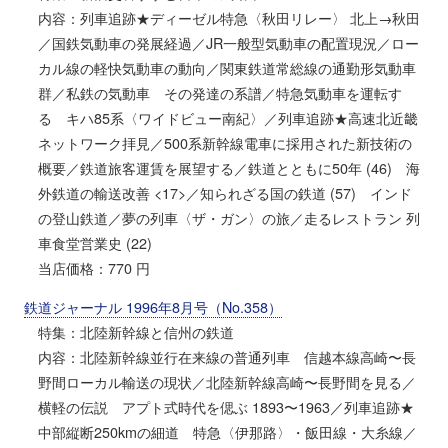
内容：列車追跡★ディーゼル特急〈秋田リレー〉 北上→秋田
／国鉄気動車の発展経過／JR一般型気動車の配置現況／ロー
カル線の軽快気動車の動向／関東鉄道常総線の通勤形気動車
群／私鉄の気動車 その発達の系譜／特急気動車を運転す
る キハ85系〈ワイドビュー南紀〉／列車追跡★高速北近畿
ネットワーク拝見／500系新幹線電車に採用された新技術の
概要／鉄道旅客運賃を展望する／鉄道とともに50年 (46) 海
外鉄道の輸送改善 <17>／知られざる国の鉄道 (57) インド
の登山鉄道／夢の列車〈ザ・ガン〉の旅／走るレストラン 列
車食堂営業史 (22)
当店価格：770 円
鉄道ジャーナル 1996年8月号（No.358）
特集：北陸新幹線と信州の鉄道
内容：北陸新幹線並行在来線の普通列車 信越本線高崎〜長
野間ローカル輸送の現状／北陸新幹線高崎〜長野間を見る／
横軽の伝説 アプト式時代を偲ぶ 1893〜1963／列車追跡★
中部縦断250kmの細道 特急〈伊那路〉・飯田線・大糸線／