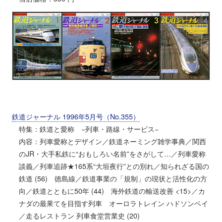
鉄道ジャーナル 1996年5月号（No.355）
特集：鉄道と愛称 −列車・路線・サービス−
内容：列車愛称とデザイン／鉄道ネーミング雑学事典／関西
のJR・大手私鉄に“おもしろい名前”をさがして…／列車愛称
談義／列車追跡★165系“大垣夜行”との別れ／知られざる国の
鉄道 (56) 徳島線／鉄道事業の「規制」の現状と活性化の方
向／鉄道とともに50年 (44) 海外鉄道の輸送改善 <15>／カ
ナダの最果てを目指す列車 オーロラトレイン ハドソンベイ
／走るレストラン 列車食堂営業史 (20)