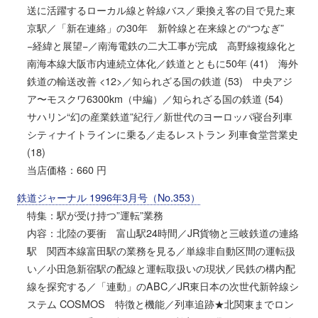
送に活躍するローカル線と幹線バス／乗換え客の目で見た東
京駅／「新在連絡」の30年 新幹線と在来線との“つなぎ”
−経緯と展望−／南海電鉄の二大工事が完成 高野線複線化と
南海本線大阪市内連続立体化／鉄道とともに50年 (41) 海外
鉄道の輸送改善 <12>／知られざる国の鉄道 (53) 中央アジ
ア〜モスクワ6300km（中編）／知られざる国の鉄道 (54)
サハリン“幻の産業鉄道”紀行／新世代のヨーロッパ寝台列車
シティナイトラインに乗る／走るレストラン 列車食堂営業史
(18)
当店価格：660 円
鉄道ジャーナル 1996年3月号（No.353）
特集：駅が受け持つ”運転”業務
内容：北陸の要衝 富山駅24時間／JR貨物と三岐鉄道の連絡
駅 関西本線富田駅の業務を見る／単線非自動区間の運転扱
い／小田急新宿駅の配線と運転取扱いの現状／民鉄の構内配
線を探究する／「連動」のABC／JR東日本の次世代新幹線シ
ステム COSMOS 特徴と機能／列車追跡★北関東までロン