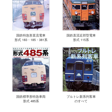
国鉄特急形直流電車
国鉄直流近郊型電車
形式 183・185・381系
形式 115系
国鉄標準形特急車両
ブルトレ新系列客車
形式 485系
のすべて