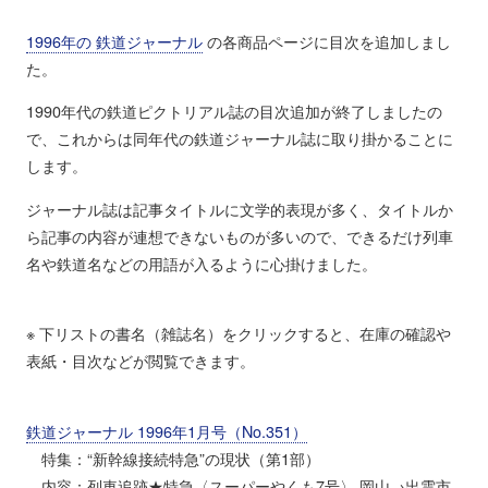
1996年の 鉄道ジャーナル
の各商品ページに目次を追加しまし
た。
1990年代の鉄道ピクトリアル誌の目次追加が終了しましたの
で、これからは同年代の鉄道ジャーナル誌に取り掛かることに
します。
ジャーナル誌は記事タイトルに文学的表現が多く、タイトルか
ら記事の内容が連想できないものが多いので、できるだけ列車
名や鉄道名などの用語が入るように心掛けました。
※ 下リストの書名（雑誌名）をクリックすると、在庫の確認や
表紙・目次などが閲覧できます。
鉄道ジャーナル 1996年1月号（No.351）
特集：“新幹線接続特急”の現状（第1部）
内容：列車追跡★特急〈スーパーやくも7号〉 岡山→出雲市