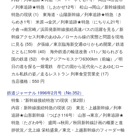
／列車追跡★特急〈しおかぜ12号〉 松山→岡山／新幹線接続
特急の現状 (1) 東海道・山陽新幹線／列車追跡★特急〈き
らめき1号〉 米原→金沢／列車追跡★特急〈にちりん21号〉
小倉→南宮崎／浜田発新幹線接続高速バスの活躍を見る／新
幹線アクセス列車のあゆみ／ローカル線の実態と問題を現地
に見る (55) 夕張線／東京臨海新交通ゆりかもめ開業／鉄道
とともに50年 (40) 海外鉄道の輸送改善 <11>／知られざる
国の鉄道 (52) 中央アジア〜モスクワ6300km（前編）／明
日の道を探る一畑電鉄 存亡の淵から近代化へとあゆむロー
カル私鉄の姿／走るレストラン 列車食堂営業史 (17)
当店価格：550 円
鉄道ジャーナル 1996年2月号（No.352）
特集：“新幹線接続特急”の現状（第2部）
内容：新幹線接続特急の現状 (2) 東北・上越新幹線／列車
追跡★山形新幹線〈つばさ116号〉 山形→東京／列車追跡★
特急〈たざわ9号〉 盛岡→秋田／秋田新幹線計画の概要と進
捗状況／北上線 栄枯盛衰／東北・上越新幹線のフィーダー輸