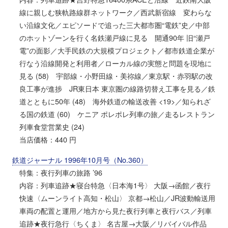
線に親しむ狭軌路線群ネットワーク／西武新宿線 変わらな
い沿線文化／エピソードで追った三大都市圏“電鉄”史／中部
のホットゾーンを行く名鉄瀬戸線に見る 開通90年 旧“瀬戸
電”の面影／大手民鉄の大規模プロジェクト／都市鉄道企業が
行なう沿線開発と利用者／ローカル線の実態と問題を現地に
見る (58) 宇部線・小野田線・美祢線／東京駅・赤羽駅の改
良工事が進捗 JR東日本 東京圏の線路切替え工事を見る／鉄
道とともに50年 (48) 海外鉄道の輸送改善 <19>／知られざ
る国の鉄道 (60) ケニア ポレポレ列車の旅／走るレストラン
列車食堂営業史 (24)
当店価格：440 円
鉄道ジャーナル 1996年10月号（No.360）
特集：夜行列車の旅路 ’96
内容：列車追跡★寝台特急〈日本海1号〉 大阪→函館／夜行
快速〈ムーンライト高知・松山〉 京都→松山／JR波動輸送用
車両の配置と運用／地方から見た夜行列車と夜行バス／列車
追跡★夜行急行〈ちくま〉 名古屋→大阪／リバイバル作品