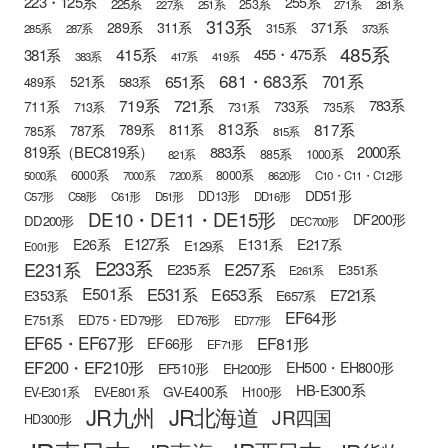
223・125系
255系
225系
253系
227系
251系
271系
281系
313系
371系
289系
311系
315系
285系
287系
373系
485系
415系
381系
455・475系
383系
417系
419系
681・683系
651系
701系
521系
583系
489系
721系
719系
783系
711系
733系
713系
731系
735系
813系
817系
789系
811系
787系
785系
815系
819系（BEC819系）
883系
2000系
885系
1000系
821系
6000系
8000系
5000系
7000系
7200系
8620形
C10・C11・C12形
DD51形
DD13形
C57形
C58形
C61形
D51形
DD16形
DE10・DE11・DE15形
DF200形
DD200形
DEC700形
E127系
E26系
E131系
E217系
E129系
E001形
E233系
E231系
E257系
E235系
E351系
E261系
E501系
E531系
E653系
E721系
E353系
E657系
EF64形
E751系
ED75・ED79形
ED76形
ED77形
EF65・EF67形
EF81形
EF66形
EF71形
EF200・EF210形
EH500・EH800形
EF510形
EH200形
HB-E300系
GV-E400系
EV-E301系
EV-E801系
H100形
JR九州
JR北海道
JR四国
HD300形