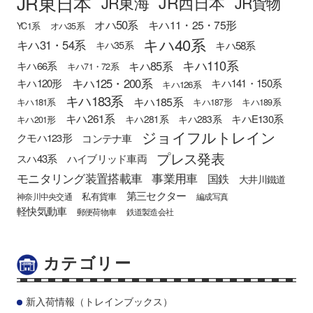
JR東日本
JR西日本
JR東海
JR貨物
オハ50系
キハ11・25・75形
YC1系
オハ35系
キハ40系
キハ31・54系
キハ58系
キハ35系
キハ110系
キハ85系
キハ66系
キハ71・72系
キハ125・200系
キハ120形
キハ141・150系
キハ126系
キハ183系
キハ185系
キハ181系
キハ187形
キハ189系
キハ261系
キハE130系
キハ281系
キハ283系
キハ201形
ジョイフルトレイン
クモハ123形
コンテナ車
プレス発表
スハ43系
ハイブリッド車両
モニタリング装置搭載車
事業用車
国鉄
大井川鐵道
第三セクター
私有貨車
神奈川中央交通
編成写真
軽快気動車
郵便荷物車
鉄道製造会社
カテゴリー
新入荷情報（トレインブックス）