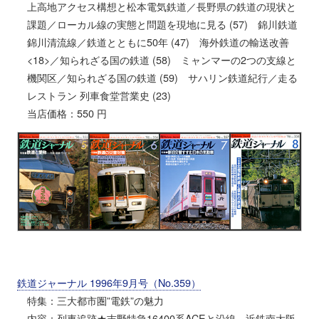
上高地アクセス構想と松本電気鉄道／長野県の鉄道の現状と
課題／ローカル線の実態と問題を現地に見る (57) 錦川鉄道
錦川清流線／鉄道とともに50年 (47) 海外鉄道の輸送改善
<18>／知られざる国の鉄道 (58) ミャンマーの2つの支線と
機関区／知られざる国の鉄道 (59) サハリン鉄道紀行／走る
レストラン 列車食堂営業史 (23)
当店価格：550 円
鉄道ジャーナル 1996年9月号（No.359）
特集：三大都市圏”電鉄”の魅力
内容：列車追跡★吉野特急16400系ACEと沿線 近鉄南大阪