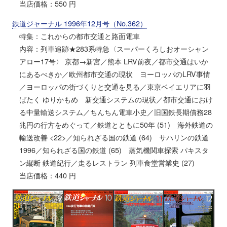
当店価格：550 円
鉄道ジャーナル 1996年12月号（No.362）
特集：これからの都市交通と路面電車
内容：列車追跡★283系特急〈スーパーくろしおオーシャン
アロー17号〉 京都→新宮／熊本 LRV前夜／都市交通はいか
にあるべきか／欧州都市交通の現状 ヨーロッパのLRV事情
／ヨーロッパの街づくりと交通を見る／東京ベイエリアに羽
ばたく ゆりかもめ 新交通システムの現状／都市交通におけ
る中量輸送システム／ちんちん電車小史／旧国鉄長期債務28
兆円の行方をめぐって／鉄道とともに50年 (51) 海外鉄道の
輸送改善 <22>／知られざる国の鉄道 (64) サハリンの鉄道
1996／知られざる国の鉄道 (65) 蒸気機関車探索 パキスタ
ン縦断 鉄道紀行／走るレストラン 列車食堂営業史 (27)
当店価格：440 円