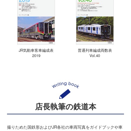
JR気動車客車編成表
普通列車編成両数表
2019
Vol.40
店長執筆の鉄道本
撮りためた国鉄形およびJR各社の車両写真をガイドブックや車