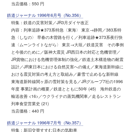
当店価格：550 円
鉄道ジャーナル 1996年6月号（No.356）
特集：鉄道の災害対策／JR3月ダイヤ改正
内容：列車追跡★373系特急〈東海〉 東京→静岡／383系特
急〈しなの〉 早春の木曽路を行く／列車追跡★373系夜行快
速〈ムーンライトながら〉 東京→大垣／鉄道災害 その事例
と今後のために／阪神大震災 JR西日本の対応と危機管理／
JR貨物における危機管理体制の強化／鉄道土木構造物の耐震
設計／JR東日本における自然災害への備え／東海道新幹線に
おける震災対策の考え方と取組み／豪雪で止めるな新幹線
東海道新幹線関ヶ原の雪対策を見る／JRグループ7社の1996
年度 事業計画の概要／鉄道とともに50年 (45) 海外鉄道の
輸送改善 <16>／ウクライナの蒸気機関車／走るレストラン
列車食堂営業史 (21)
当店価格：440 円
鉄道ジャーナル 1996年7月号（No.357）
特集：新旧交替すすむ日本の気動車