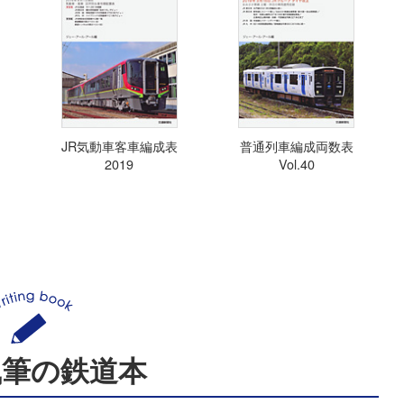
JR気動車客車編成表
普通列車編成両数表
2019
Vol.40
執筆の鉄道本