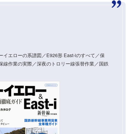
エローの系譜図／E926形 East-iのすべて／保
 保線作業の実際／深夜のトロリー線張替作業／国鉄