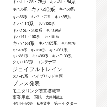
キハ31・54系
キハ11・25・75形
キハ40系
キハ58系
キハ35系
キハ85系
キハ66系
キハ71・72系
キハ110系
キハ120形
キハ125・200系
キハ126系
キハ141・150系
キハ181系
キハ183系
キハ185系
キハ187形
キハ261系
キハ189系
キハ201形
キハE130系
キハ281系
キハ283系
クモハ123形
コンテナ車
ジョイフルトレイン
スハ43系
ハイブリッド車両
プレス発表
モニタリング装置搭載車
事業用車
国鉄
大井川鐵道
第三セクター
私有貨車
神奈川中央交通