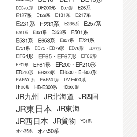
DF200形
E26系
DEC700形
E001形
E127系
E131系
E217系
E129系
E233系
E231系
E257系
E235系
E501系
E353系
E351系
E261系
E531系
E653系
E721系
E657系
E751系
ED75・ED79形
ED76形
ED77形
EF65・EF67形
EF64形
EF66形
EF81形
EF200・EF210形
EF71形
EF510形
EH500・EH800形
EH200形
GV-E400系
EV-E301系
EV-E801系
HB-E300系
H100形
HD300形
JR九州
JR北海道
JR四国
JR東日本
JR東海
JR西日本
JR貨物
YC1系
オハ50系
オハ35系