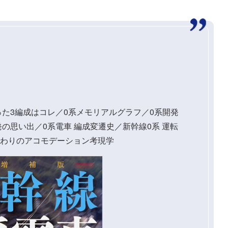
った3編成はコレ／0系メモリアルグラフ／0系開発
の思い出／0系電車 編成変遷史／新幹線0系 運転
だわりのアコモデーション考現学