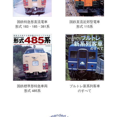
国鉄特急形直流電車
国鉄直流近郊型電車
形式 183・185・381系
形式 115系
国鉄標準形特急車両
ブルトレ新系列客車
形式 485系
のすべて