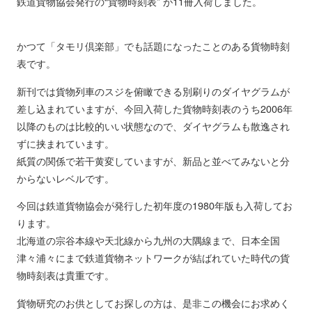
鉄道貨物協会発行の“貨物時刻表” が11冊入荷しました。
かつて「タモリ倶楽部」でも話題になったことのある貨物時刻
表です。
新刊では貨物列車のスジを俯瞰できる別刷りのダイヤグラムが
差し込まれていますが、今回入荷した貨物時刻表のうち2006年
以降のものは比較的いい状態なので、ダイヤグラムも散逸され
ずに挟まれています。
紙質の関係で若干黄変していますが、新品と並べてみないと分
からないレベルです。
今回は鉄道貨物協会が発行した初年度の1980年版も入荷してお
ります。
北海道の宗谷本線や天北線から九州の大隅線まで、日本全国
津々浦々にまで鉄道貨物ネットワークが結ばれていた時代の貨
物時刻表は貴重です。
貨物研究のお供としてお探しの方は、是非この機会にお求めく