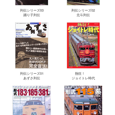
列伝シリーズ03
列伝シリーズ02
踊り子列伝
北斗列伝
列伝シリーズ01
熱狂！
あずさ列伝
ジョイトレ時代