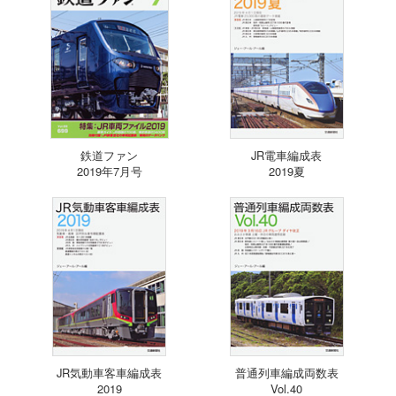
鉄道ファン
JR電車編成表
2019年7月号
2019夏
JR気動車客車編成表
普通列車編成両数表
2019
Vol.40