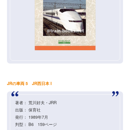
JRの車両 5 JR西日本 I
著者： 荒川好夫・JRR
出版： 保育社
発行： 1989年7月
判型： B6 159ページ