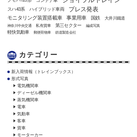
プレス発表
スハ43系
ハイブリッド車両
モニタリング装置搭載車
事業用車
国鉄
大井川鐵道
第三セクター
私有貨車
神奈川中央交通
編成写真
軽快気動車
郵便荷物車
鉄道製造会社
カテゴリー
新入荷情報（トレインブックス）
形式写真
電気機関車
ディーゼル機関車
蒸気機関車
電車
気動車
客車
貨車
モーターカー