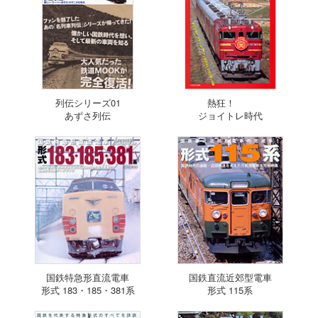
列伝シリーズ01
熱狂！
あずさ列伝
ジョイトレ時代
国鉄特急形直流電車
国鉄直流近郊型電車
形式 183・185・381系
形式 115系