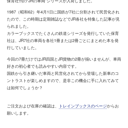
保育社刊の“JRの車両”シリーズが入荷しました。
1987（昭和62）年4月1日に国鉄が7社に分割されて民営化され
たので、この時期は定期雑誌などでJR各社を特集した記事が見
られました。
カラーブックスでたくさんの鉄道シリーズを発行していた保育
社は、JR7社の車両を各社1冊または2冊ごとにまとめた本を発
行していました。
今回の7冊だけではJR四国とJR貨物の2冊が揃いませんが、車両
好きの初心者でも読みやすい内容です。
国鉄から引き継いだ車両と民営化されてから登場した新車のコ
ントラストが楽しめますので、是非この機会に手に入れてみて
は如何でしょうか？
ご注文および在庫の確認は、
トレインブックスのページ
からお
願いします。