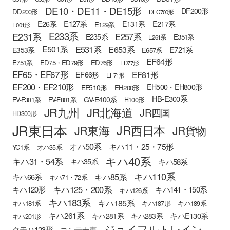
DE10・DE11・DE15形
DF200形
DD200形
DEC700形
E127系
E26系
E131系
E217系
E129系
E001形
E233系
E231系
E257系
E235系
E351系
E261系
E501系
E531系
E653系
E721系
E353系
E657系
EF64形
E751系
ED75・ED79形
ED76形
ED77形
EF65・EF67形
EF81形
EF66形
EF71形
EF200・EF210形
EH500・EH800形
EF510形
EH200形
HB-E300系
GV-E400系
EV-E301系
EV-E801系
H100形
JR九州
JR北海道
JR四国
HD300形
JR東日本
JR西日本
JR東海
JR貨物
オハ50系
キハ11・25・75形
YC1系
オハ35系
キハ40系
キハ31・54系
キハ58系
キハ35系
キハ110系
キハ85系
キハ66系
キハ71・72系
キハ125・200系
キハ120形
キハ141・150系
キハ126系
キハ183系
キハ185系
キハ181系
キハ187形
キハ189系
キハ261系
キハE130系
キハ281系
キハ283系
キハ201形
ジョイフルトレイン
クモハ123形
コンテナ車