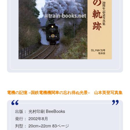
電機の記憶 −国鉄電機機関車の忘れ得ぬ光景− 山本英登写真集
出版： 光村印刷 BeeBooks
発行： 2002年8月
判型： 20cm×22cm 83ページ