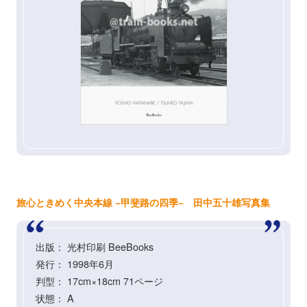
旅心ときめく中央本線 −甲斐路の四季− 田中五十雄写真集
出版： 光村印刷 BeeBooks
発行： 1998年6月
判型： 17cm×18cm 71ページ
状態： A