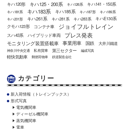
キハ125・200系
キハ120形
キハ141・150系
キハ126系
キハ183系
キハ185系
キハ181系
キハ187形
キハ189系
キハ261系
キハE130系
キハ281系
キハ283系
キハ201形
ジョイフルトレイン
クモハ123形
コンテナ車
プレス発表
スハ43系
ハイブリッド車両
モニタリング装置搭載車
事業用車
国鉄
大井川鐵道
第三セクター
私有貨車
神奈川中央交通
編成写真
軽快気動車
郵便荷物車
鉄道製造会社
カテゴリー
新入荷情報（トレインブックス）
形式写真
電気機関車
ディーゼル機関車
蒸気機関車
電車