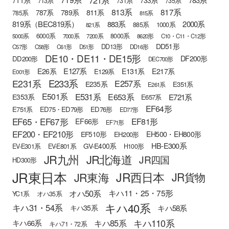
711系
733系
713系
731系
735系
813系
817系
789系
811系
787系
785系
815系
819系（BEC819系）
883系
2000系
885系
1000系
821系
6000系
8000系
5000系
7000系
7200系
8620形
C10・C11・C12形
DD51形
DD13形
C57形
C58形
C61形
D51形
DD16形
DE10・DE11・DE15形
DF200形
DD200形
DEC700形
E127系
E26系
E131系
E217系
E129系
E001形
E233系
E231系
E257系
E235系
E351系
E261系
E501系
E531系
E653系
E721系
E353系
E657系
EF64形
E751系
ED75・ED79形
ED76形
ED77形
EF65・EF67形
EF81形
EF66形
EF71形
EF200・EF210形
EH500・EH800形
EF510形
EH200形
HB-E300系
GV-E400系
EV-E301系
EV-E801系
H100形
JR九州
JR北海道
JR四国
HD300形
JR東日本
JR西日本
JR東海
JR貨物
オハ50系
キハ11・25・75形
YC1系
オハ35系
キハ40系
キハ31・54系
キハ58系
キハ35系
キハ110系
キハ85系
キハ66系
キハ71・72系