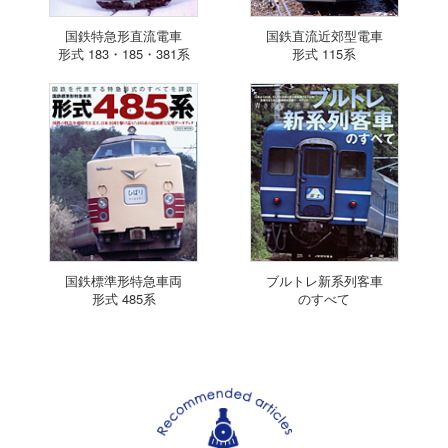
国鉄特急形直流電車
国鉄直流近郊型電車
形式 183・185・381系
形式 115系
国鉄標準形特急車両
ブルトレ新系列客車
形式 485系
のすべて