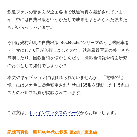
鉄道ファンの皆さんが全国各地で鉄道写真を撮影されています
が、中には自費出版というかたちで成果をまとめられた強者た
ちがいらっしゃいます。
今回は光村印刷の自費出版“BeeBooks”シリーズのうち機関車を
テーマにした6冊が入荷しましたので、鉄道風景写真の美しさを
満喫したり、国鉄当時を懐かしんだり、撮影地情報や構図研究
のお供として如何でしょうか？
本文やキャプションには触れられていませんが、「電機の記
憶」にはスカ色に塗色変更されたサロ165形を連結した115系山
スカのバルブ写真が掲載されています。
ご注文は、
トレインブックスのページ
からお願いします。
記録写真集 昭和40年代の鉄道 第2集／東北編