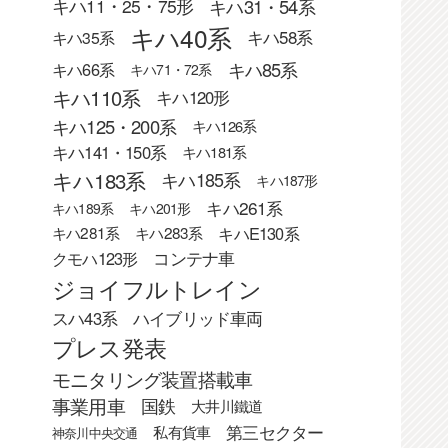
キハ31・54系
キハ11・25・75形
キハ40系
キハ58系
キハ35系
キハ85系
キハ66系
キハ71・72系
キハ110系
キハ120形
キハ125・200系
キハ126系
キハ141・150系
キハ181系
キハ183系
キハ185系
キハ187形
キハ261系
キハ189系
キハ201形
キハE130系
キハ281系
キハ283系
クモハ123形
コンテナ車
ジョイフルトレイン
スハ43系
ハイブリッド車両
プレス発表
モニタリング装置搭載車
事業用車
国鉄
大井川鐵道
第三セクター
私有貨車
神奈川中央交通