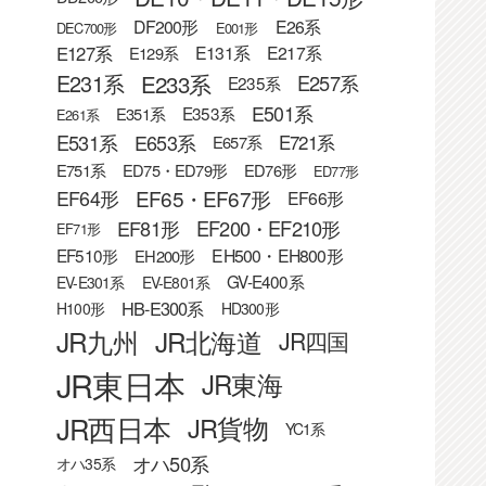
DF200形
E26系
DEC700形
E001形
E127系
E131系
E217系
E129系
E233系
E231系
E257系
E235系
E501系
E353系
E351系
E261系
E531系
E653系
E721系
E657系
E751系
ED75・ED79形
ED76形
ED77形
EF65・EF67形
EF64形
EF66形
EF81形
EF200・EF210形
EF71形
EF510形
EH500・EH800形
EH200形
GV-E400系
EV-E301系
EV-E801系
HB-E300系
H100形
HD300形
JR九州
JR北海道
JR四国
JR東日本
JR東海
JR西日本
JR貨物
YC1系
オハ50系
オハ35系