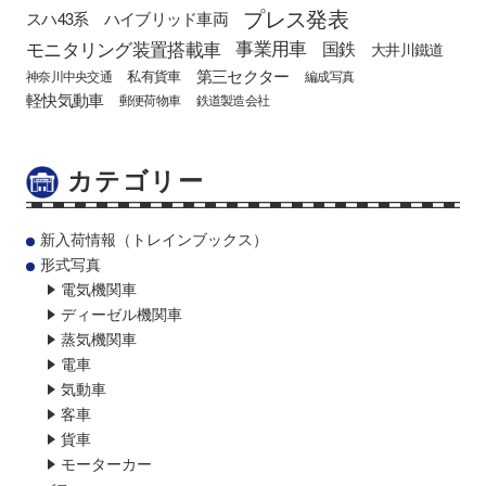
プレス発表
スハ43系
ハイブリッド車両
モニタリング装置搭載車
事業用車
国鉄
大井川鐵道
第三セクター
私有貨車
神奈川中央交通
編成写真
軽快気動車
郵便荷物車
鉄道製造会社
カテゴリー
新入荷情報（トレインブックス）
形式写真
電気機関車
ディーゼル機関車
蒸気機関車
電車
気動車
客車
貨車
モーターカー