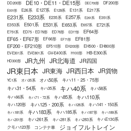
DE10・DE11・DE15形
DF200形
DD200形
DEC700形
E127系
E26系
E131系
E217系
E129系
E001形
E233系
E231系
E257系
E235系
E351系
E261系
E501系
E531系
E653系
E721系
E353系
E657系
EF64形
E751系
ED75・ED79形
ED76形
ED77形
EF65・EF67形
EF81形
EF66形
EF71形
EF200・EF210形
EH500・EH800形
EF510形
EH200形
HB-E300系
GV-E400系
EV-E301系
EV-E801系
H100形
JR九州
JR北海道
JR四国
HD300形
JR東日本
JR西日本
JR東海
JR貨物
オハ50系
キハ11・25・75形
YC1系
オハ35系
キハ40系
キハ31・54系
キハ58系
キハ35系
キハ110系
キハ85系
キハ66系
キハ71・72系
キハ125・200系
キハ120形
キハ141・150系
キハ126系
キハ183系
キハ185系
キハ181系
キハ187形
キハ189系
キハ261系
キハE130系
キハ281系
キハ283系
キハ201形
ジョイフルトレイン
クモハ123形
コンテナ車