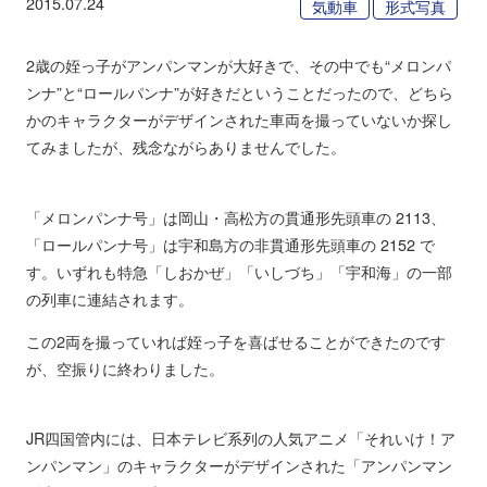
2015.07.24
気動車
形式写真
2歳の姪っ子がアンパンマンが大好きで、その中でも“メロンパ
ンナ”と“ロールパンナ”が好きだということだったので、どちら
かのキャラクターがデザインされた車両を撮っていないか探し
てみましたが、残念ながらありませんでした。
「メロンパンナ号」は岡山・高松方の貫通形先頭車の 2113、
「ロールパンナ号」は宇和島方の非貫通形先頭車の 2152 で
す。いずれも特急「しおかぜ」「いしづち」「宇和海」の一部
の列車に連結されます。
この2両を撮っていれば姪っ子を喜ばせることができたのです
が、空振りに終わりました。
JR四国管内には、日本テレビ系列の人気アニメ「それいけ！ア
ンパンマン」のキャラクターがデザインされた「アンパンマン