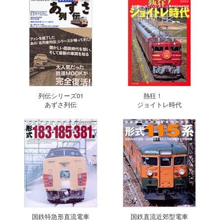
列伝シリーズ01
熱狂！
あずさ列伝
ジョイトレ時代
国鉄特急形直流電車
国鉄直流近郊型電車