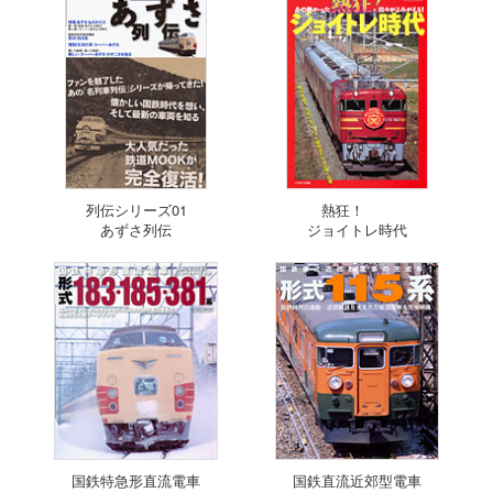
列伝シリーズ01
熱狂！
あずさ列伝
ジョイトレ時代
国鉄特急形直流電車
国鉄直流近郊型電車