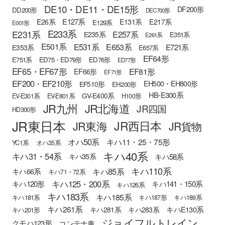
DE10・DE11・DE15形
DF200形
DD200形
DEC700形
E127系
E26系
E131系
E217系
E129系
E001形
E233系
E231系
E257系
E235系
E351系
E261系
E501系
E531系
E653系
E721系
E353系
E657系
EF64形
E751系
ED75・ED79形
ED76形
ED77形
EF65・EF67形
EF81形
EF66形
EF71形
EF200・EF210形
EH500・EH800形
EF510形
EH200形
HB-E300系
GV-E400系
EV-E301系
EV-E801系
H100形
JR九州
JR北海道
JR四国
HD300形
JR東日本
JR西日本
JR東海
JR貨物
オハ50系
キハ11・25・75形
YC1系
オハ35系
キハ40系
キハ31・54系
キハ58系
キハ35系
キハ110系
キハ85系
キハ66系
キハ71・72系
キハ125・200系
キハ120形
キハ141・150系
キハ126系
キハ183系
キハ185系
キハ181系
キハ187形
キハ189系
キハ261系
キハE130系
キハ281系
キハ283系
キハ201形
ジョイフルトレイン
クモハ123形
コンテナ車