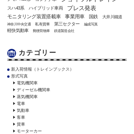
プレス発表
スハ43系
ハイブリッド車両
モニタリング装置搭載車
事業用車
国鉄
大井川鐵道
第三セクター
私有貨車
神奈川中央交通
編成写真
軽快気動車
郵便荷物車
鉄道製造会社
カテゴリー
新入荷情報（トレインブックス）
形式写真
電気機関車
ディーゼル機関車
蒸気機関車
電車
気動車
客車
貨車
モーターカー