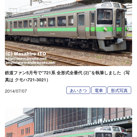
鉄道ファン5月号で“721系 全形式全番代 (2)”を執筆しました（写
真は クモハ721-3021）
あいさつ
電車
形式写真
2014/07/07