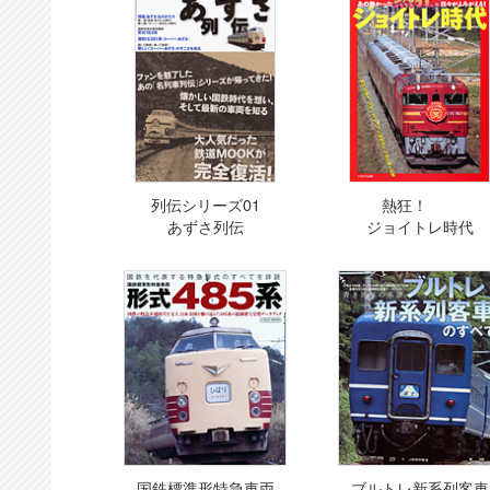
列伝シリーズ01
熱狂！
あずさ列伝
ジョイトレ時代
国鉄標準形特急車両
ブルトレ新系列客車