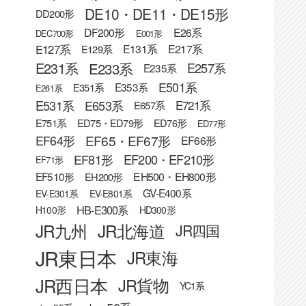
DE10・DE11・DE15形
DD200形
DF200形
E26系
DEC700形
E001形
E127系
E131系
E217系
E129系
E233系
E231系
E257系
E235系
E501系
E353系
E351系
E261系
E531系
E653系
E721系
E657系
E751系
ED75・ED79形
ED76形
ED77形
EF65・EF67形
EF64形
EF66形
EF81形
EF200・EF210形
EF71形
EF510形
EH500・EH800形
EH200形
GV-E400系
EV-E301系
EV-E801系
HB-E300系
H100形
HD300形
JR九州
JR北海道
JR四国
JR東日本
JR東海
JR西日本
JR貨物
YC1系