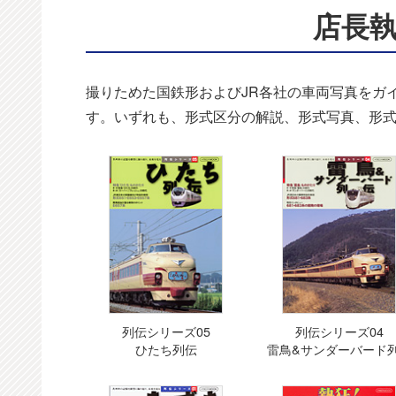
店長
撮りためた国鉄形およびJR各社の車両写真をガ
す。いずれも、形式区分の解説、形式写真、形
列伝シリーズ05
列伝シリーズ04
ひたち列伝
雷鳥&サンダーバード