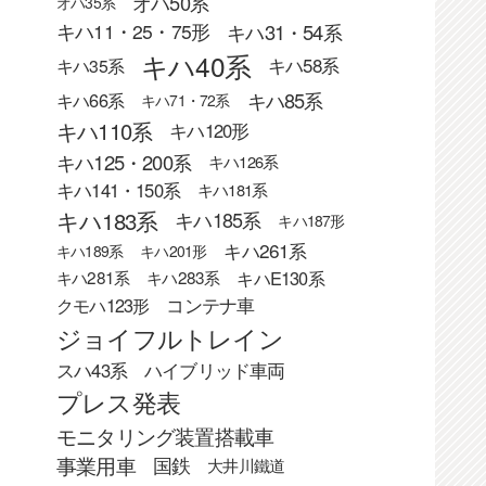
オハ50系
オハ35系
キハ31・54系
キハ11・25・75形
キハ40系
キハ58系
キハ35系
キハ85系
キハ66系
キハ71・72系
キハ110系
キハ120形
キハ125・200系
キハ126系
キハ141・150系
キハ181系
キハ183系
キハ185系
キハ187形
キハ261系
キハ189系
キハ201形
キハE130系
キハ281系
キハ283系
クモハ123形
コンテナ車
ジョイフルトレイン
スハ43系
ハイブリッド車両
プレス発表
モニタリング装置搭載車
事業用車
国鉄
大井川鐵道