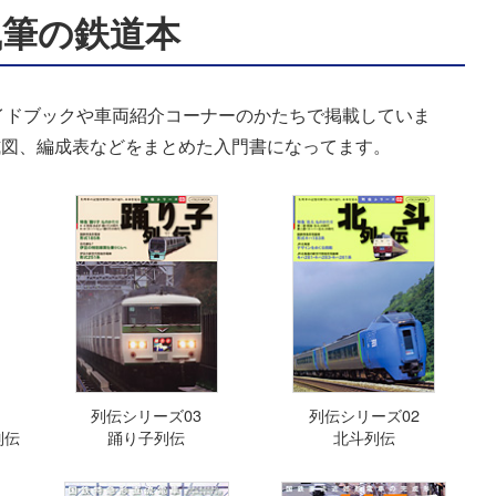
執筆の鉄道本
イドブックや車両紹介コーナーのかたちで掲載していま
式図、編成表などをまとめた入門書になってます。
列伝シリーズ03
列伝シリーズ02
列伝
踊り子列伝
北斗列伝