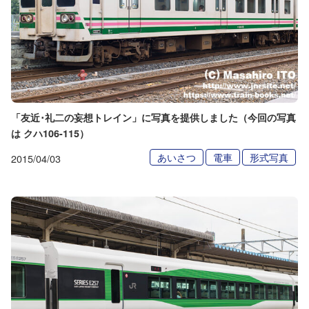
「友近･礼二の妄想トレイン」に写真を提供しました（今回の写真
は クハ106-115）
あいさつ
電車
形式写真
2015/04/03