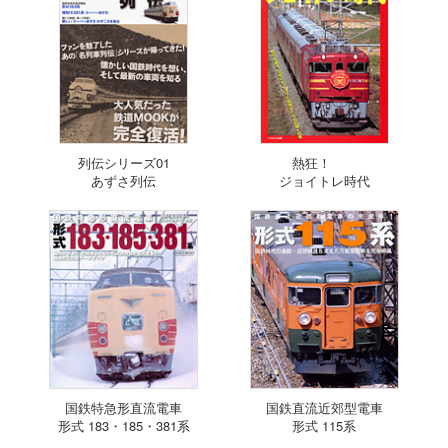
列伝シリーズ01
熱狂！
あずさ列伝
ジョイトレ時代
国鉄特急形直流電車
国鉄直流近郊型電車
形式 183・185・381系
形式 115系