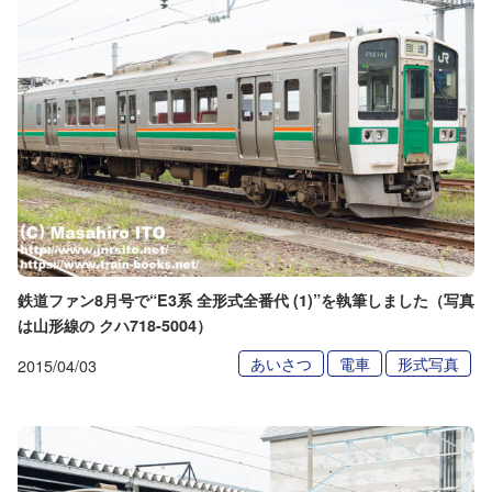
鉄道ファン8月号で“E3系 全形式全番代 (1)”を執筆しました（写真
は山形線の クハ718-5004）
あいさつ
電車
形式写真
2015/04/03