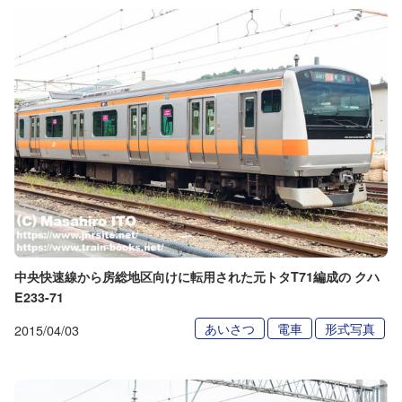
中央快速線から房総地区向けに転用された元トタT71編成の クハ
E233-71
あいさつ
電車
形式写真
2015/04/03