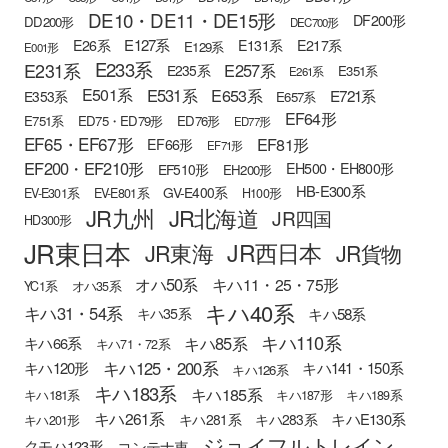
DE10・DE11・DE15形
DF200形
DD200形
DEC700形
E127系
E26系
E131系
E217系
E129系
E001形
E233系
E231系
E257系
E235系
E351系
E261系
E501系
E531系
E653系
E721系
E353系
E657系
EF64形
E751系
ED75・ED79形
ED76形
ED77形
EF65・EF67形
EF81形
EF66形
EF71形
EF200・EF210形
EH500・EH800形
EF510形
EH200形
HB-E300系
GV-E400系
EV-E301系
EV-E801系
H100形
JR九州
JR北海道
JR四国
HD300形
JR東日本
JR西日本
JR東海
JR貨物
オハ50系
キハ11・25・75形
YC1系
オハ35系
キハ40系
キハ31・54系
キハ58系
キハ35系
キハ110系
キハ85系
キハ66系
キハ71・72系
キハ125・200系
キハ120形
キハ141・150系
キハ126系
キハ183系
キハ185系
キハ181系
キハ187形
キハ189系
キハ261系
キハE130系
キハ281系
キハ283系
キハ201形
ジョイフルトレイン
クモハ123形
コンテナ車