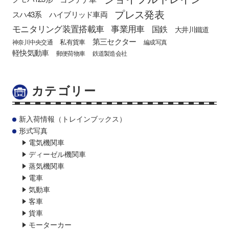
プレス発表
スハ43系
ハイブリッド車両
モニタリング装置搭載車
事業用車
国鉄
大井川鐵道
第三セクター
私有貨車
神奈川中央交通
編成写真
軽快気動車
郵便荷物車
鉄道製造会社
カテゴリー
新入荷情報（トレインブックス）
形式写真
電気機関車
ディーゼル機関車
蒸気機関車
電車
気動車
客車
貨車
モーターカー