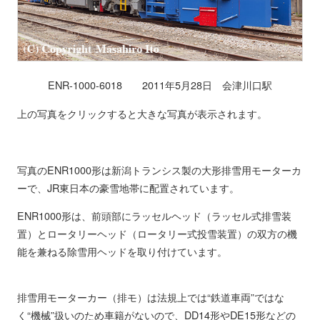
ENR-1000-6018 2011年5月28日 会津川口駅
上の写真をクリックすると大きな写真が表示されます。
写真のENR1000形は新潟トランシス製の大形排雪用モーターカ
ーで、JR東日本の豪雪地帯に配置されています。
ENR1000形は、前頭部にラッセルヘッド（ラッセル式排雪装
置）とロータリーヘッド（ロータリー式投雪装置）の双方の機
能を兼ねる除雪用ヘッドを取り付けています。
排雪用モーターカー（排モ）は法規上では“鉄道車両”ではな
く“機械”扱いのため車籍がないので、DD14形やDE15形などの