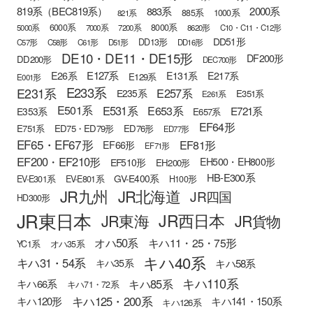
819系（BEC819系）
883系
2000系
885系
1000系
821系
6000系
8000系
5000系
7000系
7200系
8620形
C10・C11・C12形
DD51形
DD13形
C57形
C58形
C61形
D51形
DD16形
DE10・DE11・DE15形
DF200形
DD200形
DEC700形
E127系
E26系
E131系
E217系
E129系
E001形
E233系
E231系
E257系
E235系
E351系
E261系
E501系
E531系
E653系
E721系
E353系
E657系
EF64形
E751系
ED75・ED79形
ED76形
ED77形
EF65・EF67形
EF81形
EF66形
EF71形
EF200・EF210形
EH500・EH800形
EF510形
EH200形
HB-E300系
GV-E400系
EV-E301系
EV-E801系
H100形
JR九州
JR北海道
JR四国
HD300形
JR東日本
JR西日本
JR東海
JR貨物
オハ50系
キハ11・25・75形
YC1系
オハ35系
キハ40系
キハ31・54系
キハ58系
キハ35系
キハ110系
キハ85系
キハ66系
キハ71・72系
キハ125・200系
キハ120形
キハ141・150系
キハ126系