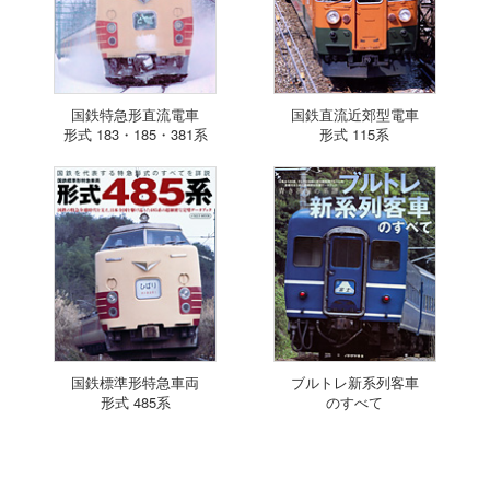
国鉄特急形直流電車
国鉄直流近郊型電車
形式 183・185・381系
形式 115系
国鉄標準形特急車両
ブルトレ新系列客車
形式 485系
のすべて