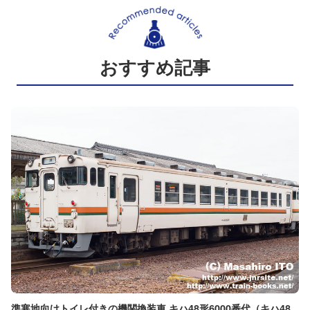
おすすめ記事
準寒地向けトイレ付きの機関換装車 キハ48形6000番代（キハ48