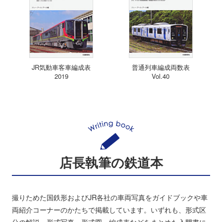
JR気動車客車編成表
普通列車編成両数表
2019
Vol.40
店長執筆の鉄道本
撮りためた国鉄形およびJR各社の車両写真をガイドブックや車
両紹介コーナーのかたちで掲載しています。いずれも、形式区
分の解説、形式写真、形式図、編成表などをまとめた入門書に