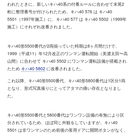
われたときに、新しいキハ40系の付番ルールに合わせて末尾2
桁に整理番号が付けられたため、キハ40 576 は キハ40
5501（1997年施工）に、キハ40 577 は キハ40 5502（1999年
施工）にそれぞれ改番されました。
キハ40形5500番代が2両揃っていた時期は8ヶ月間だけで、
1999（平成11）年12月改正のワンマン運転開始（美濃太田〜高
山間）に合わせて キハ40 5502 にワンマン運転設備が搭載され
たため
キハ40 5802
に改番されました。
これ以降、キハ40形5500番代、キハ40形5800番代は1区分1両
となり、形式写真撮りにとってアタマの痛い存在となりまし
た。
キハ40形5500番代と5800番代はワンワン設備の有無により区
分されているため、ほぼ同じ外観をしていますが、キハ40
5501 は非ワンマンのため前後の客用ドアに開閉ボタンがなく、