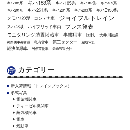
キハ183系
キハ185系
キハ181系
キハ187形
キハ189系
キハ261系
キハE130系
キハ281系
キハ283系
キハ201形
ジョイフルトレイン
クモハ123形
コンテナ車
プレス発表
スハ43系
ハイブリッド車両
モニタリング装置搭載車
事業用車
国鉄
大井川鐵道
第三セクター
私有貨車
神奈川中央交通
編成写真
軽快気動車
郵便荷物車
鉄道製造会社
カテゴリー
新入荷情報（トレインブックス）
形式写真
電気機関車
ディーゼル機関車
蒸気機関車
電車
気動車