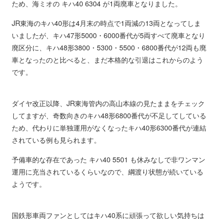
ため、海ミオの キハ40 6304 が1両廃車となりました。
JR東海のキハ40形は4月末の時点で1両減の13両となってしま
いましたが、キハ47形5000・6000番代が5両すべて廃車となり
廃区分に、キハ48形3800・5300・5500・6800番代が12両も廃
車となったのと比べると、まだ本格的な引退はこれからのよう
です。
ダイヤ改正以降、JR東海管内の高山本線の見たままをチェック
してますが、奇数向きのキハ48形6800番代が不足してしている
ため、代わりに単独運用がなくなったキハ40形6300番代が連結
されている例も見られます。
予備車的な存在であった キハ40 5501 も休みなしで非ワンマン
運用に充当されているくらいなので、綱渡り状態が続いている
ようです。
国鉄形車両ファンとしてはキハ40系に頑張って欲しい気持ちは