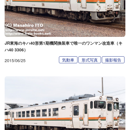
JR東海のキハ40形第1期機関換装車で唯一のワンマン改造車（キ
ハ40 3306）
気動車
形式写真
撮影報告
2015/06/25