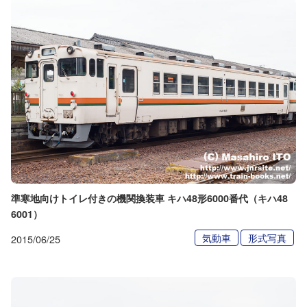
準寒地向けトイレ付きの機関換装車 キハ48形6000番代（キハ48
6001）
気動車
形式写真
2015/06/25