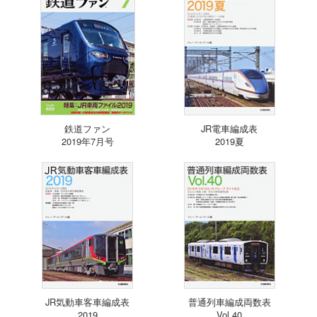
鉄道ファン
JR電車編成表
2019年7月号
2019夏
JR気動車客車編成表
普通列車編成両数表
2019
Vol.40