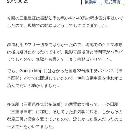
2015.06.25
気動車
形式写真
今回の三重遠征は撮影効率の悪いキハ40系の稀少区分車狙いで
したので、現地での動線はどうしてもグダグダでした。
鉄道利用のフリー切符ではなかったので、現地でのクルマ移動
は極力避けたかったのですが、撮影可能場所と時間帯がバラバ
ラでしたので、無駄とも思えてしまう移動ばかりでした。
でも、Google Map にはなかった国道23号線中勢バイパス（津
市区間）がすでに開通していたので、伊勢自動車道を使わずに
済んでだいぶ助かりました…
多気駅（三重県多気郡多気町）の留置線で撮って、一身田駅
（三重県津市）に移動、そしてまた多気駅に戻る、しかもその
都度三脚と雲台を変えていたので、涼しかった週末だったのに
一人で汗をかいてました。