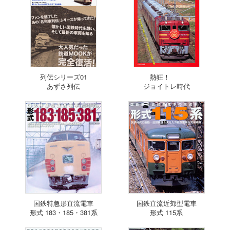
列伝シリーズ01
熱狂！
あずさ列伝
ジョイトレ時代
国鉄特急形直流電車
国鉄直流近郊型電車
形式 183・185・381系
形式 115系