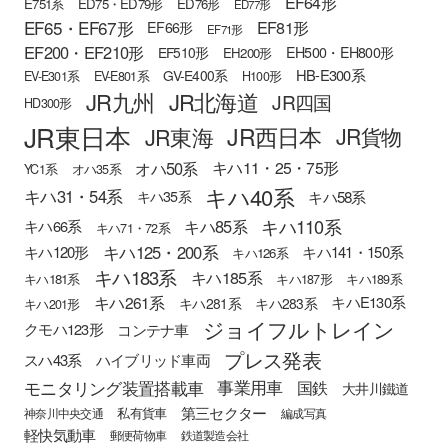
EF64形
E751系
ED75・ED79形
ED76形
ED77形
EF65・EF67形
EF81形
EF66形
EF71形
EF200・EF210形
EH500・EH800形
EF510形
EH200形
HB-E300系
GV-E400系
EV-E301系
EV-E801系
H100形
JR九州
JR北海道
JR四国
HD300形
JR東日本
JR西日本
JR東海
JR貨物
オハ50系
キハ11・25・75形
YC1系
オハ35系
キハ40系
キハ31・54系
キハ58系
キハ35系
キハ110系
キハ85系
キハ66系
キハ71・72系
キハ125・200系
キハ120形
キハ141・150系
キハ126系
キハ183系
キハ185系
キハ181系
キハ187形
キハ189系
キハ261系
キハE130系
キハ281系
キハ283系
キハ201形
ジョイフルトレイン
クモハ123形
コンテナ車
プレス発表
スハ43系
ハイブリッド車両
モニタリング装置搭載車
事業用車
国鉄
大井川鐵道
第三セクター
私有貨車
神奈川中央交通
編成写真
軽快気動車
郵便荷物車
鉄道製造会社