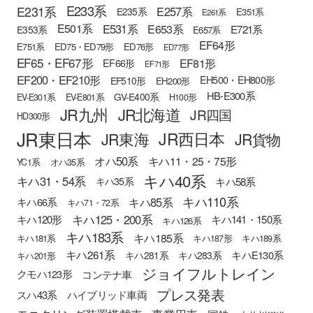
E233系
E231系
E257系
E235系
E351系
E261系
E501系
E531系
E653系
E721系
E353系
E657系
EF64形
E751系
ED75・ED79形
ED76形
ED77形
EF65・EF67形
EF81形
EF66形
EF71形
EF200・EF210形
EH500・EH800形
EF510形
EH200形
HB-E300系
GV-E400系
EV-E301系
EV-E801系
H100形
JR九州
JR北海道
JR四国
HD300形
JR東日本
JR西日本
JR東海
JR貨物
オハ50系
キハ11・25・75形
YC1系
オハ35系
キハ40系
キハ31・54系
キハ58系
キハ35系
キハ110系
キハ85系
キハ66系
キハ71・72系
キハ125・200系
キハ120形
キハ141・150系
キハ126系
キハ183系
キハ185系
キハ181系
キハ187形
キハ189系
キハ261系
キハE130系
キハ281系
キハ283系
キハ201形
ジョイフルトレイン
クモハ123形
コンテナ車
プレス発表
スハ43系
ハイブリッド車両