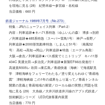
を現地に見る (28) 紀勢本線〜参宮線・名松線
当店価格：660 円
鉄道ジャーナル 1989年7月号（No.273）
特集：JRのニューフェイス列車〈Part-2〉
内容：列車追跡★キハ71系特急〈ゆふいんの森〉 博多→別府
／列車追跡★485系特急〈スーパー雷鳥1号〉 神戸→長野／
列車追跡★2000形気動車特急〈しまんと51号〉〈南風52
号〉 高松→高知→岡山／列車追跡★特急〈エーデル鳥取〉
大阪→倉吉／列車追跡★バス感覚でミニトリップ キハ11形
434C 美濃太田→多治見／列車追跡★新製EF66出発進行！
高速貨A505レ 吹田→東広島／青函快速〈海峡〉で海底駅見
学 津軽海峡をフェリーでわたる／塗り変えられゆく“青函地
図” 津軽海峡線 この1年の成果をふり返って／青函トンネル
開業の意義と青函地域の展望／ローカル線の実態と問題を現
地に見る (29) 大糸線／大井川鉄道井川線のアプト式鉄道／
技術解説シリーズ LED式旅客案内装置
当店価格：770 円