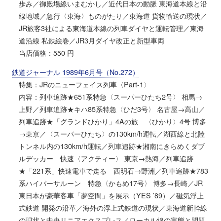
歩み／御殿場線いまむかし／近代日本の動脈 東海道本線と沿
線地域／急行〈東海〉ものがたり／東海道 貨物輸送の現状／
JR旅客3社による東海道本線の列車ダイヤと運転管理／東海
道沿線 私鉄絵巻／JR3月ダイヤ改正と新型車両
当店価格：550 円
鉄道ジャーナル 1989年6月号（No.272）
特集：JRのニューフェイス列車〈Part-1〉
内容：列車追跡★651系特急〈スーパーひたち2号〉 相馬→
上野／列車追跡★キハ85系特急〈ひだ3号〉 名古屋→高山／
列車追跡★「グランドひかり」4Aの旅 〈ひかり〉4号 博多
→東京／〈スーパーひたち〉の130km/h運転／湖西線と北陸
トンネル内の130km/h運転／列車追跡★湘南にきらめくダブ
ルデッカー 快速〈アクティー〉 東京→熱海／列車追跡
★「221系」快速電車で走る 西明石→野洲／列車追跡★783
系ハイパーサルーン 特急〈かもめ17号〉 博多→長崎／JR
東日本が豪華客車「夢空間」を展示（YES ’89）／磁気浮上
式鉄道 開発の沿革／海外の浮上式鉄道の現状／東海道新幹線
の現状と中央リニアエクスプレス／ローカル線の実態と問題