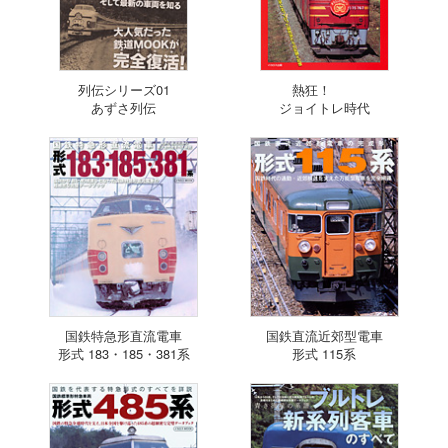
列伝シリーズ01
熱狂！
あずさ列伝
ジョイトレ時代
国鉄特急形直流電車
国鉄直流近郊型電車
形式 183・185・381系
形式 115系