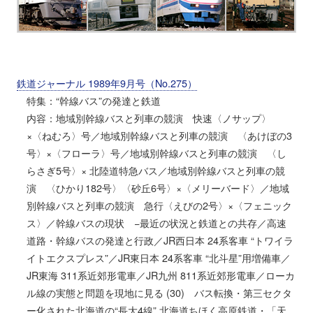
鉄道ジャーナル 1989年9月号（No.275）
特集：“幹線バス”の発達と鉄道
内容：地域別幹線バスと列車の競演 快速〈ノサップ〉
×〈ねむろ〉号／地域別幹線バスと列車の競演 〈あけぼの3
号〉×〈フローラ〉号／地域別幹線バスと列車の競演 〈し
らさぎ5号〉× 北陸道特急バス／地域別幹線バスと列車の競
演 〈ひかり182号〉〈砂丘6号〉×〈メリーバード〉／地域
別幹線バスと列車の競演 急行〈えびの2号〉×〈フェニック
ス〉／幹線バスの現状 −最近の状況と鉄道との共存／高速
道路・幹線バスの発達と行政／JR西日本 24系客車 “トワイラ
イトエクスプレス”／JR東日本 24系客車 “北斗星”用増備車／
JR東海 311系近郊形電車／JR九州 811系近郊形電車／ローカ
ル線の実態と問題を現地に見る (30) バス転換・第三セクタ
ー化された北海道の“長大4線” 北海道ちほく高原鉄道・「天