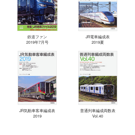
鉄道ファン
JR電車編成表
2019年7月号
2019夏
JR気動車客車編成表
普通列車編成両数表
2019
Vol.40