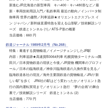
新進むJR北海道の新型車両 キハ400・キハ480形など／最
新・車両技術用語入門／私鉄車両 最近の動向／インバータ制
御車両 世界の趨勢／列車追跡★オリエントエクスプレス イ
ン ジャパン／新幹線直通特急を迎える山形駅／技術解説シリ
ーズ 鉄道とトンネル (1)／ATS-P形の概要
当店価格：660 円
鉄道ジャーナル 1989年2月号（No.268）
特集：驀進する貨物輸送／イメージチェンジしたJR駅
内容：列車追跡★高速貨B3064列車 札幌貨物ターミナル→隅
田川／日本貨物鉄道の現状と今後／JR貨物 機関車のプロフィ
ール／日本の臨海鉄道／神奈川臨海鉄道の入換作業を見る／
臨海鉄道各社の現況／海外主要国鉄道の貨物輸送／JRの“新
しい駅”を歩く JR6社の駅はどう変わったか／オリエント急
行の国内運転実現まで／オリエント急行 “夢の企画”の舞台
裏で／技術解説シリーズ 鉄道とトンネル (2)
当店価格：770 円