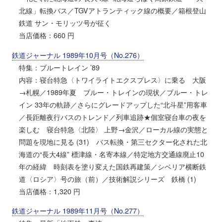
北線」転換バス／TGVアトランティック線の概要／箱根登山
鉄道 サン・モリッツ号が征く
当店価格：660 円
鉄道ジャーナル 1989年10月号（No.276）
特集：ブルートレイン ’89
内容：寝台特急〈トワイライトエクスプレス〉に乗る 大阪
→札幌／1989年夏 ブルー・トレインの現状／ブルー・トレ
イン 33年の軌跡／さらにグレードアップした“北斗星”用客車
／長距離夜行バスのトレンド／列車追跡★個室寝台車の夜を
楽しむ 寝台特急〈北陸〉 上野→金沢／ローカル線の実態と
問題を現地に見る (31) バス転換・第三セクター化された北
海道の“長大4線” 標津線・名寄本線／特定地方交通線廃止10
年の経緯 時刻表を塗り変えた国鉄再建策／シベリア横断鉄
道〈ロシア〉号の旅（前）／技術解説シリーズ 鉄橋 (1)
当店価格：1,320 円
鉄道ジャーナル 1989年11月号（No.277）