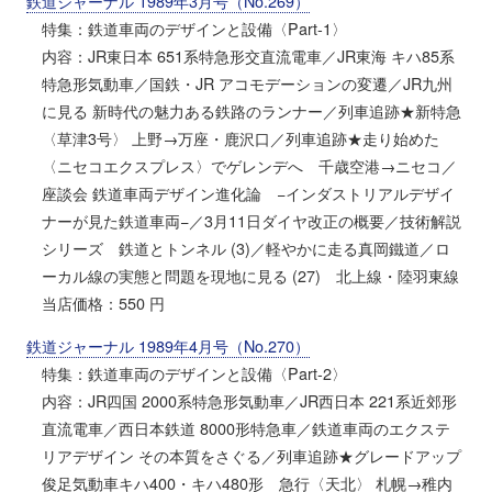
鉄道ジャーナル 1989年3月号（No.269）
特集：鉄道車両のデザインと設備〈Part-1〉
内容：JR東日本 651系特急形交直流電車／JR東海 キハ85系
特急形気動車／国鉄・JR アコモデーションの変遷／JR九州
に見る 新時代の魅力ある鉄路のランナー／列車追跡★新特急
〈草津3号〉 上野→万座・鹿沢口／列車追跡★走り始めた
〈ニセコエクスプレス〉でゲレンデへ 千歳空港→ニセコ／
座談会 鉄道車両デザイン進化論 −インダストリアルデザイ
ナーが見た鉄道車両−／3月11日ダイヤ改正の概要／技術解説
シリーズ 鉄道とトンネル (3)／軽やかに走る真岡鐵道／ロ
ーカル線の実態と問題を現地に見る (27) 北上線・陸羽東線
当店価格：550 円
鉄道ジャーナル 1989年4月号（No.270）
特集：鉄道車両のデザインと設備〈Part-2〉
内容：JR四国 2000系特急形気動車／JR西日本 221系近郊形
直流電車／西日本鉄道 8000形特急車／鉄道車両のエクステ
リアデザイン その本質をさぐる／列車追跡★グレードアップ
俊足気動車キハ400・キハ480形 急行〈天北〉 札幌→稚内