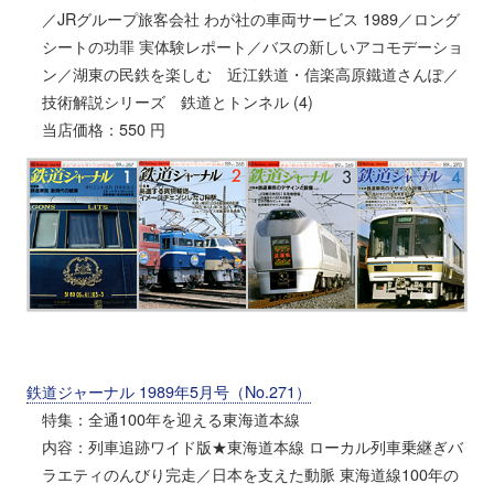
／JRグループ旅客会社 わが社の車両サービス 1989／ロング
シートの功罪 実体験レポート／バスの新しいアコモデーショ
ン／湖東の民鉄を楽しむ 近江鉄道・信楽高原鐵道さんぽ／
技術解説シリーズ 鉄道とトンネル (4)
当店価格：550 円
鉄道ジャーナル 1989年5月号（No.271）
特集：全通100年を迎える東海道本線
内容：列車追跡ワイド版★東海道本線 ローカル列車乗継ぎバ
ラエティのんびり完走／日本を支えた動脈 東海道線100年の