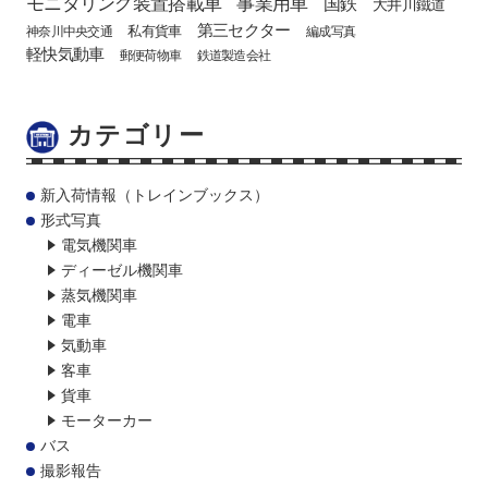
モニタリング装置搭載車
事業用車
国鉄
大井川鐵道
第三セクター
私有貨車
神奈川中央交通
編成写真
軽快気動車
郵便荷物車
鉄道製造会社
カテゴリー
新入荷情報（トレインブックス）
形式写真
電気機関車
ディーゼル機関車
蒸気機関車
電車
気動車
客車
貨車
モーターカー
バス
撮影報告