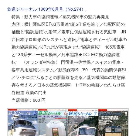
鉄道ジャーナル 1989年8月号（No.274）
特集：動力車の協調運転／蒸気機関車の魅力再発見
内容：横川運転区EF63形重連1組5仕業を追う／勾配区間の
補機と“協調運転”の沿革／電車に併結運転される気動車 JR
西日本キロ65形のシステムと運転／電車とディーゼル動車の
動力協調運転／JR九州が実現させた“協調運転” 485系電車
と183系ディーゼル動車／列車追跡★DC+EC“動力協調運
転” 〈オランダ村特急〉 門司港→佐世保／スイスの電車・
客車共用運転システム／動態保存SL ’89 代表的動態保存SL
／“ハチロク”ふるさとの肥薩線を走る／蒸気機関車の動態保
存を考える／日本の蒸気機関車 117年の軌跡／わたらせ渓
谷鐵道 哀楽の門出
当店価格：660 円