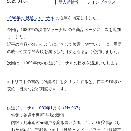
2025.04.04
新入荷情報（トレインブックス）
1989年の 鉄道ジャーナル
の在庫を補充しました。
今回は 1989年の鉄道ジャーナル の各商品ページに目次を追加
しました。
記事の内容が分かるように、そして検索しやすいように、用語
の統一や文学的表現を減らした目次となるよう心掛けました。
次回は、1990年代の鉄道ジャーナルの目次を追加いたします。
※ 下リストの書名（雑誌名）をクリックすると、在庫の確認や
表紙・目次などが閲覧できます。
鉄道ジャーナル 1989年1月号（No.267）
特集：鉄道車両新時代の競演
内容：列車追跡★瀬戸を渡る青い疾風 キハ185系特急〈し
おかぜ4号〉 宇和島→岡山／鉄道とスピードアップ／技術革