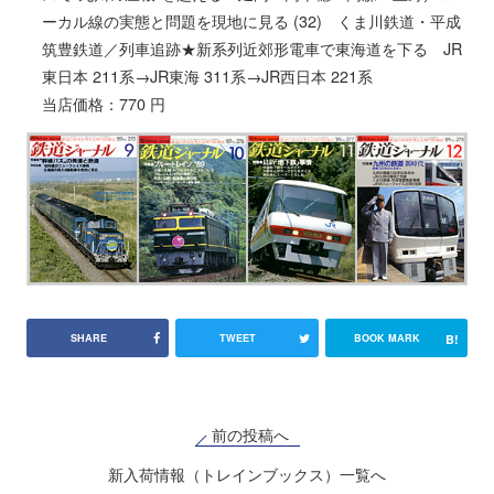
ーカル線の実態と問題を現地に見る (32) くま川鉄道・平成
筑豊鉄道／列車追跡★新系列近郊形電車で東海道を下る JR
東日本 211系→JR東海 311系→JR西日本 221系
当店価格：770 円
B!
SHARE
TWEET
BOOK MARK
前の投稿へ
新入荷情報（トレインブックス）一覧へ