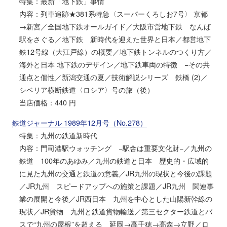
特集：最新「地下鉄」事情
内容：列車追跡★381系特急〈スーパーくろしお7号〉 京都
→新宮／全国地下鉄オールガイド／大阪市営地下鉄 なんば
駅をさぐる／地下鉄 新時代を迎えた世界と日本／都営地下
鉄12号線（大江戸線）の概要／地下鉄トンネルのつくり方／
海外と日本 地下鉄のデザイン／地下鉄車両の特徴 −その共
通点と個性／新潟交通の夏／技術解説シリーズ 鉄橋 (2)／
シベリア横断鉄道〈ロシア〉号の旅（後）
当店価格：440 円
鉄道ジャーナル 1989年12月号（No.278）
特集：九州の鉄道新時代
内容：門司港駅ウォッチング −駅舎は重要文化財−／九州の
鉄道 100年のあゆみ／九州の鉄道と日本 歴史的・広域的
に見た九州の交通と鉄道の意義／JR九州の現状と今後の課題
／JR九州 スピードアップへの施策と課題／JR九州 関連事
業の展開と今後／JR西日本 九州を中心とした山陽新幹線の
現状／JR貨物 九州と鉄道貨物輸送／第三セクター鉄道とバ
スで“九州の屋根”を超える 延岡→高千穂→高森→立野／ロ