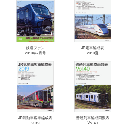
鉄道ファン
JR電車編成表
2019年7月号
2019夏
JR気動車客車編成表
普通列車編成両数表
2019
Vol.40