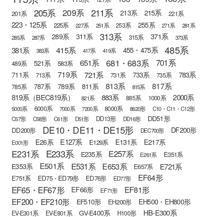
205系
211系
209系
215系
213系
201系
221系
223・125系
255系
225系
253系
227系
251系
271系
281系
313系
371系
289系
311系
315系
285系
287系
373系
485系
415系
381系
455・475系
383系
417系
419系
681・683系
651系
701系
521系
583系
489系
721系
719系
783系
711系
733系
713系
731系
735系
813系
817系
789系
811系
787系
785系
815系
819系（BEC819系）
883系
2000系
885系
1000系
821系
6000系
8000系
5000系
7000系
7200系
8620形
C10・C11・C12形
DD51形
DD13形
C57形
C58形
C61形
D51形
DD16形
DE10・DE11・DE15形
DF200形
DD200形
DEC700形
E127系
E26系
E131系
E217系
E129系
E001形
E233系
E231系
E257系
E235系
E351系
E261系
E501系
E531系
E653系
E721系
E353系
E657系
EF64形
E751系
ED75・ED79形
ED76形
ED77形
EF65・EF67形
EF81形
EF66形
EF71形
EF200・EF210形
EH500・EH800形
EF510形
EH200形
HB-E300系
GV-E400系
EV-E301系
EV-E801系
H100形