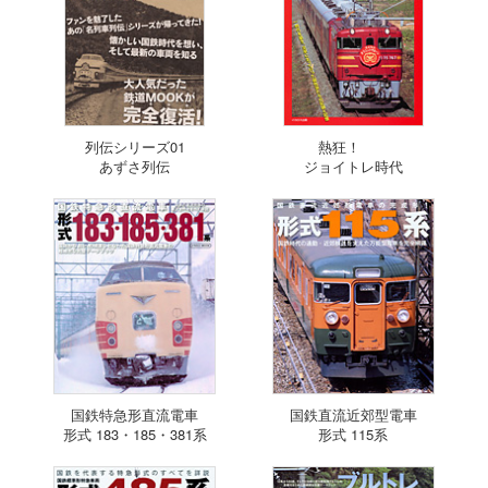
列伝シリーズ01
熱狂！
あずさ列伝
ジョイトレ時代
国鉄特急形直流電車
国鉄直流近郊型電車
形式 183・185・381系
形式 115系