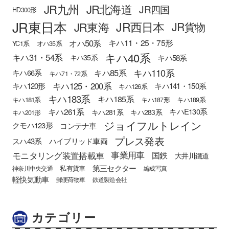
JR九州
JR北海道
JR四国
HD300形
JR東日本
JR西日本
JR東海
JR貨物
オハ50系
キハ11・25・75形
YC1系
オハ35系
キハ40系
キハ31・54系
キハ58系
キハ35系
キハ110系
キハ85系
キハ66系
キハ71・72系
キハ125・200系
キハ120形
キハ141・150系
キハ126系
キハ183系
キハ185系
キハ181系
キハ187形
キハ189系
キハ261系
キハE130系
キハ281系
キハ283系
キハ201形
ジョイフルトレイン
クモハ123形
コンテナ車
プレス発表
スハ43系
ハイブリッド車両
モニタリング装置搭載車
事業用車
国鉄
大井川鐵道
第三セクター
私有貨車
神奈川中央交通
編成写真
軽快気動車
郵便荷物車
鉄道製造会社
カテゴリー