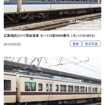
広島地区の117系改造車 モハ115形3500番代（モハ115-3512）
電車
形式写真
2012/03/23