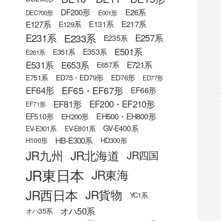
DF200形
E26系
DEC700形
E001形
E127系
E131系
E217系
E129系
E233系
E231系
E257系
E235系
E501系
E353系
E351系
E261系
E531系
E653系
E721系
E657系
E751系
ED75・ED79形
ED76形
ED77形
EF65・EF67形
EF64形
EF66形
EF81形
EF200・EF210形
EF71形
EF510形
EH500・EH800形
EH200形
GV-E400系
EV-E301系
EV-E801系
HB-E300系
H100形
HD300形
JR九州
JR北海道
JR四国
JR東日本
JR東海
JR西日本
JR貨物
YC1系
オハ50系
オハ35系