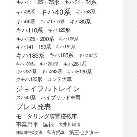
キハ31・54系
キハ11・25・75形
キハ40系
キハ58系
キハ35系
キハ85系
キハ66系
キハ71・72系
キハ110系
キハ120形
キハ125・200系
キハ126系
キハ141・150系
キハ181系
キハ183系
キハ185系
キハ187形
キハ261系
キハ189系
キハ201形
キハE130系
キハ281系
キハ283系
クモハ123形
コンテナ車
ジョイフルトレイン
スハ43系
ハイブリッド車両
プレス発表
モニタリング装置搭載車
事業用車
国鉄
大井川鐵道
第三セクター
私有貨車
神奈川中央交通