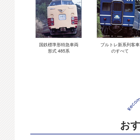
国鉄標準形特急車両
ブルトレ新系列客車
形式 485系
のすべて
お