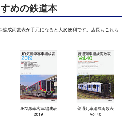
すすめの鉄道本
表や編成両数表が手元になると大変便利です。店長もこれら
JR気動車客車編成表
普通列車編成両数表
2019
Vol.40