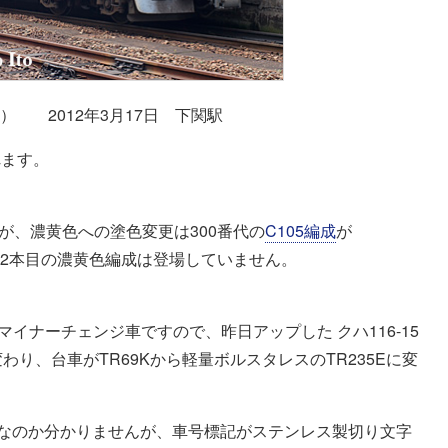
セキ） 2012年3月17日 下関駅
れます。
すが、濃黄色への塗色変更は300番代の
C105編成
が
まだ2本目の濃黄色編成は登場していません。
れたマイナーチェンジ車ですので、昨日アップした クハ116-15
り、台車がTR69Kから軽量ボルスタレスのTR235Eに変
めなのか分かりませんが、車号標記がステンレス製切り文字