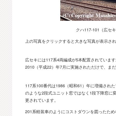
クハ117-101（広
上の写真をクリックすると大きな写真が表示さ
広セキには117系4両編成が5本配置されていま
2010（平成22）年7月に実施されただけで、
117系100番代は1986（昭和61）年に増備さ
のような2段式ユニット窓ではなく1段下降窓に変わ
更されています。
201系軽装車のようにコストダウンを図ったた