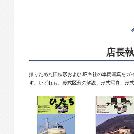
店長
撮りためた国鉄形およびJR各社の車両写真をガ
す。いずれも、形式区分の解説、形式写真、形