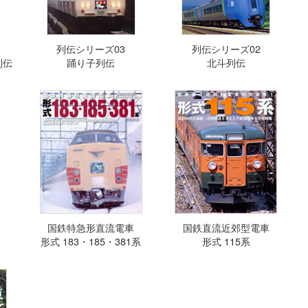
列伝シリーズ03
列伝シリーズ02
列伝
踊り子列伝
北斗列伝
国鉄特急形直流電車
国鉄直流近郊型電車
形式 183・185・381系
形式 115系