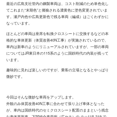
最近の広島支社管内の鋼製車両は、コスト削減のため単色化し
てこれまた“末期色”と揶揄される濃黄色に塗色変更されていま
す。瀬戸内色や広島更新色で残る車両（編成）はごくわずかに
なっています。
ほとんどの車両は座席を転換クロスシートに交換するなどの本
格的な車体更新（体質改善40N工事）が実施されているので、
車内は新車のようにリニューアルされていますが、一部の車両
についてはJR東日本の115系のように国鉄時代の内装が残って
います。
趣味的に見れば楽しいのですが、乗客の立場となるとやっぱり
微妙です。
今回はそんな微妙な車両をアップします。
外観のみ体質改善40N工事に合わせて張り上げ車体となった
が、車内は国鉄時代のセミクロスシート配置のままという残念
な車体更新車、下関総合車両所（広セキ）の クハ115-219 で