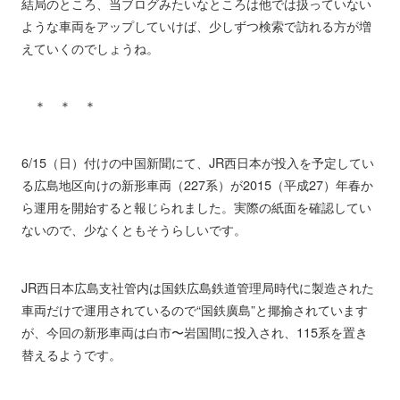
結局のところ、当ブログみたいなところは他では扱っていない
ような車両をアップしていけば、少しずつ検索で訪れる方が増
えていくのでしょうね。
＊ ＊ ＊
6/15（日）付けの中国新聞にて、JR西日本が投入を予定してい
る広島地区向けの新形車両（227系）が2015（平成27）年春か
ら運用を開始すると報じられました。実際の紙面を確認してい
ないので、少なくともそうらしいです。
JR西日本広島支社管内は国鉄広島鉄道管理局時代に製造された
車両だけで運用されているので“国鉄廣島”と揶揄されています
が、今回の新形車両は白市〜岩国間に投入され、115系を置き
替えるようです。