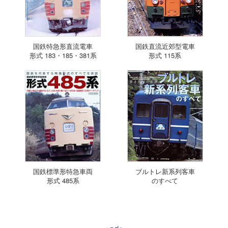
国鉄特急形直流電車
国鉄直流近郊型電車
形式 183・185・381系
形式 115系
国鉄標準形特急車両
ブルトレ新系列客車
形式 485系
のすべて