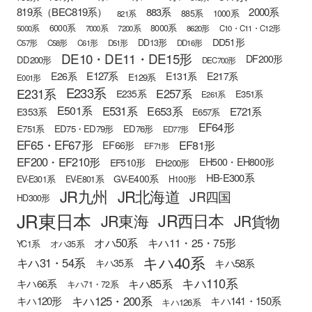
819系（BEC819系）
883系
2000系
885系
1000系
821系
6000系
8000系
5000系
7000系
7200系
8620形
C10・C11・C12形
DD51形
DD13形
C57形
C58形
C61形
D51形
DD16形
DE10・DE11・DE15形
DF200形
DD200形
DEC700形
E127系
E26系
E131系
E217系
E129系
E001形
E233系
E231系
E257系
E235系
E351系
E261系
E501系
E531系
E653系
E721系
E353系
E657系
EF64形
E751系
ED75・ED79形
ED76形
ED77形
EF65・EF67形
EF81形
EF66形
EF71形
EF200・EF210形
EH500・EH800形
EF510形
EH200形
HB-E300系
GV-E400系
EV-E301系
EV-E801系
H100形
JR九州
JR北海道
JR四国
HD300形
JR東日本
JR西日本
JR東海
JR貨物
オハ50系
キハ11・25・75形
YC1系
オハ35系
キハ40系
キハ31・54系
キハ58系
キハ35系
キハ110系
キハ85系
キハ66系
キハ71・72系
キハ125・200系
キハ120形
キハ141・150系
キハ126系