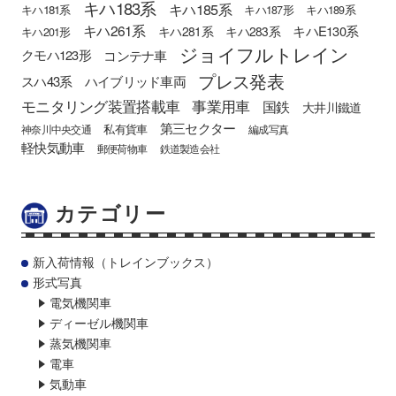
キハ183系
キハ185系
キハ181系
キハ187形
キハ189系
キハ261系
キハE130系
キハ281系
キハ283系
キハ201形
ジョイフルトレイン
クモハ123形
コンテナ車
プレス発表
スハ43系
ハイブリッド車両
モニタリング装置搭載車
事業用車
国鉄
大井川鐵道
第三セクター
私有貨車
神奈川中央交通
編成写真
軽快気動車
郵便荷物車
鉄道製造会社
カテゴリー
新入荷情報（トレインブックス）
形式写真
電気機関車
ディーゼル機関車
蒸気機関車
電車
気動車