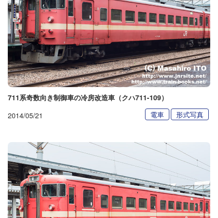
711系奇数向き制御車の冷房改造車（クハ711-109）
電車
形式写真
2014/05/21