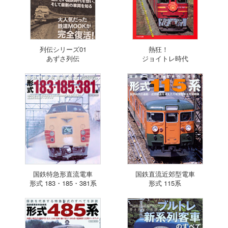
列伝シリーズ01
熱狂！
あずさ列伝
ジョイトレ時代
国鉄特急形直流電車
国鉄直流近郊型電車
形式 183・185・381系
形式 115系