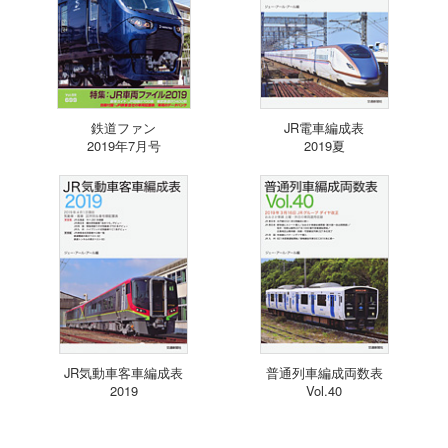
鉄道ファン
JR電車編成表
2019年7月号
2019夏
JR気動車客車編成表
普通列車編成両数表
2019
Vol.40