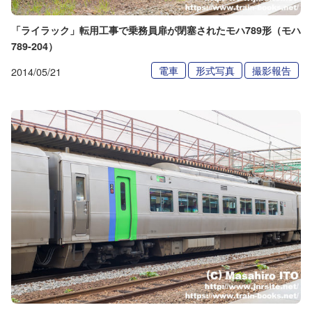
「ライラック」転用工事で乗務員扉が閉塞されたモハ789形（モハ
789-204）
電車
形式写真
撮影報告
2014/05/21