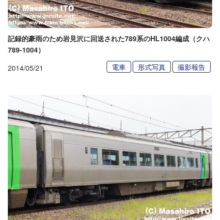
記録的豪雨のため岩見沢に回送された789系のHL1004編成（クハ
789-1004）
電車
形式写真
撮影報告
2014/05/21