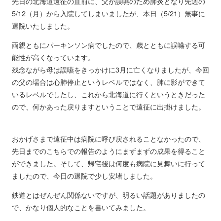
先日の北海道遠征の直前に、父が誤嚥のため肺炎となり先週の
5/12（月）から入院してしまいましたが、本日（5/21）無事に
退院いたしました。
両親ともにパーキンソン病でしたので、歳とともに誤嚥する可
能性が高くなっています。
残念ながら母は誤嚥をきっかけに3月に亡くなりましたが、今回
の父の場合は心肺停止というレベルではなく、肺に影ができて
いるレベルでしたし、これから北海道に行くというときだった
ので、何かあった戻りますということで遠征に出掛けました。
おかげさまで遠征中は病院に呼び戻されることなかったので、
先日までのこちらでの報告のようにまずまずの成果を得ること
ができました。そして、帰宅後は何度も病院に見舞いに行って
ましたので、今日の退院で少し安堵しました。
鉄道とはぜんぜん関係ないですが、明るい話題がありましたの
で、かなり個人的なことを書いてみました。