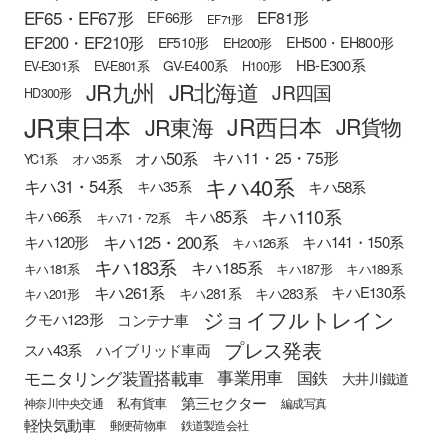
EF65・EF67形
EF81形
EF66形
EF71形
EF200・EF210形
EH500・EH800形
EF510形
EH200形
HB-E300系
GV-E400系
EV-E301系
EV-E801系
H100形
JR九州
JR北海道
JR四国
HD300形
JR東日本
JR西日本
JR東海
JR貨物
オハ50系
キハ11・25・75形
YC1系
オハ35系
キハ40系
キハ31・54系
キハ58系
キハ35系
キハ110系
キハ85系
キハ66系
キハ71・72系
キハ125・200系
キハ120形
キハ141・150系
キハ126系
キハ183系
キハ185系
キハ181系
キハ187形
キハ189系
キハ261系
キハE130系
キハ281系
キハ283系
キハ201形
ジョイフルトレイン
クモハ123形
コンテナ車
プレス発表
スハ43系
ハイブリッド車両
モニタリング装置搭載車
事業用車
国鉄
大井川鐵道
第三セクター
私有貨車
神奈川中央交通
編成写真
軽快気動車
郵便荷物車
鉄道製造会社