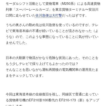
モーダルシフト活動として貨物電車（M250系）による高速貨物
列車「スーパーレールカーゴ」を東京貨物ターミナル〜安治川
口間に走らせていた
佐川急便は大打撃
だったはずです。
うちの奥さんの勤め先は佐川急便を使っているのですが、テレ
ビで東海道本線の不通が続いていることが流されなかった（よ
うな）ので、このような事態になっていることに気が付いてい
ませんでした。
日本の大動脈で物流がかなり危険な状況にあった。そのことを
もう少しテレビで採り上げてもよかったのでは？
そんなことを思いながら運転再開後の電気機関車の運用見たま
まをチェックしています。
今回は東海道本線の全線復旧を祝し、同線区で普通に走ってい
る貨物牽引機のEF210形100番代の EF210-173（新）をアップ
いたします。