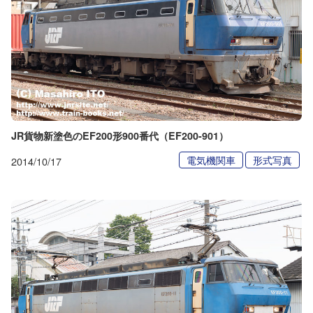
JR貨物新塗色のEF200形900番代（EF200-901）
電気機関車
形式写真
2014/10/17