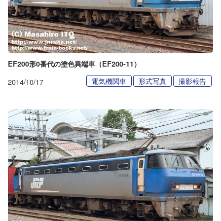
EF200形0番代の塗色異端車（EF200-11）
電気機関車
形式写真
撮影報告
2014/10/17