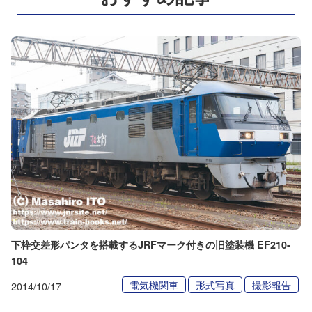
下枠交差形パンタを搭載するJRFマーク付きの旧塗装機 EF210-
104
電気機関車
形式写真
撮影報告
2014/10/17