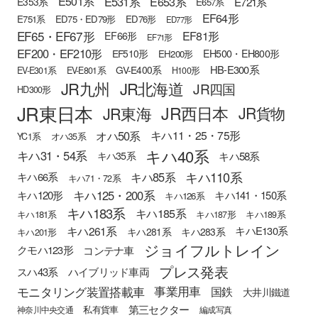
E501系
E531系
E653系
E721系
E353系
E657系
EF64形
E751系
ED75・ED79形
ED76形
ED77形
EF65・EF67形
EF81形
EF66形
EF71形
EF200・EF210形
EH500・EH800形
EF510形
EH200形
HB-E300系
GV-E400系
EV-E301系
EV-E801系
H100形
JR九州
JR北海道
JR四国
HD300形
JR東日本
JR西日本
JR東海
JR貨物
オハ50系
キハ11・25・75形
YC1系
オハ35系
キハ40系
キハ31・54系
キハ58系
キハ35系
キハ110系
キハ85系
キハ66系
キハ71・72系
キハ125・200系
キハ120形
キハ141・150系
キハ126系
キハ183系
キハ185系
キハ181系
キハ187形
キハ189系
キハ261系
キハE130系
キハ281系
キハ283系
キハ201形
ジョイフルトレイン
クモハ123形
コンテナ車
プレス発表
スハ43系
ハイブリッド車両
モニタリング装置搭載車
事業用車
国鉄
大井川鐵道
第三セクター
私有貨車
神奈川中央交通
編成写真