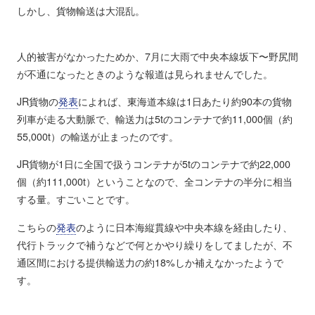
しかし、貨物輸送は大混乱。
人的被害がなかったためか、7月に大雨で中央本線坂下〜野尻間
が不通になったときのような報道は見られませんでした。
JR貨物の
発表
によれば、東海道本線は1日あたり約90本の貨物
列車が走る大動脈で、輸送力は5tのコンテナで約11,000個（約
55,000t）の輸送が止まったのです。
JR貨物が1日に全国で扱うコンテナが5tのコンテナで約22,000
個（約111,000t）ということなので、全コンテナの半分に相当
する量。すごいことです。
こちらの
発表
のように日本海縦貫線や中央本線を経由したり、
代行トラックで補うなどで何とかやり繰りをしてましたが、不
通区間における提供輸送力の約18%しか補えなかったようで
す。