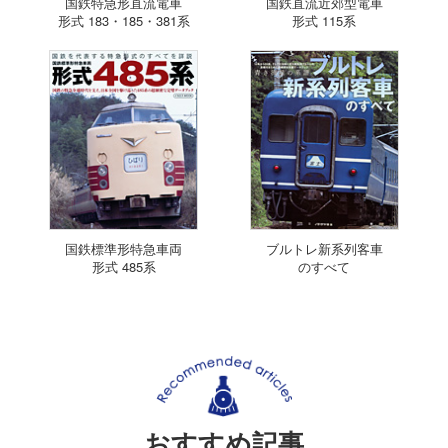
国鉄特急形直流電車
国鉄直流近郊型電車
形式 183・185・381系
形式 115系
国鉄標準形特急車両
ブルトレ新系列客車
形式 485系
のすべて
おすすめ記事