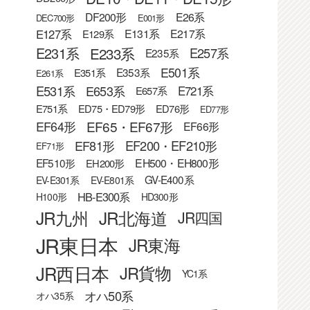
DF200形
E26系
DEC700形
E001形
E127系
E131系
E217系
E129系
E233系
E231系
E257系
E235系
E501系
E353系
E351系
E261系
E531系
E653系
E721系
E657系
E751系
ED75・ED79形
ED76形
ED77形
EF65・EF67形
EF64形
EF66形
EF81形
EF200・EF210形
EF71形
EF510形
EH500・EH800形
EH200形
GV-E400系
EV-E301系
EV-E801系
HB-E300系
H100形
HD300形
JR九州
JR北海道
JR四国
JR東日本
JR東海
JR西日本
JR貨物
YC1系
オハ50系
オハ35系