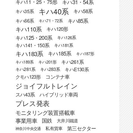
キハ31・54系
キハ11・25・75形
キハ40系
キハ58系
キハ35系
キハ85系
キハ66系
キハ71・72系
キハ110系
キハ120形
キハ125・200系
キハ126系
キハ141・150系
キハ181系
キハ183系
キハ185系
キハ187形
キハ261系
キハ189系
キハ201形
キハE130系
キハ281系
キハ283系
クモハ123形
コンテナ車
ジョイフルトレイン
スハ43系
ハイブリッド車両
プレス発表
モニタリング装置搭載車
事業用車
国鉄
大井川鐵道
第三セクター
私有貨車
神奈川中央交通