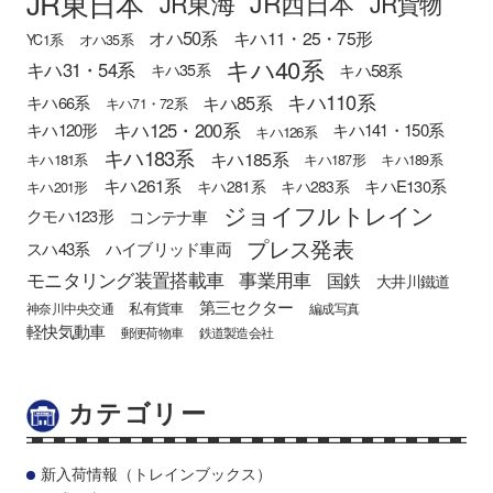
JR東日本
JR西日本
JR東海
JR貨物
オハ50系
キハ11・25・75形
YC1系
オハ35系
キハ40系
キハ31・54系
キハ58系
キハ35系
キハ110系
キハ85系
キハ66系
キハ71・72系
キハ125・200系
キハ120形
キハ141・150系
キハ126系
キハ183系
キハ185系
キハ181系
キハ187形
キハ189系
キハ261系
キハE130系
キハ281系
キハ283系
キハ201形
ジョイフルトレイン
クモハ123形
コンテナ車
プレス発表
スハ43系
ハイブリッド車両
モニタリング装置搭載車
事業用車
国鉄
大井川鐵道
第三セクター
私有貨車
神奈川中央交通
編成写真
軽快気動車
郵便荷物車
鉄道製造会社
カテゴリー
新入荷情報（トレインブックス）