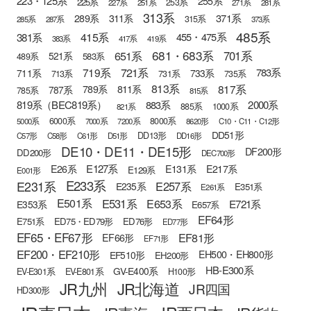
223・125系
255系
225系
253系
227系
251系
271系
281系
313系
371系
289系
311系
315系
285系
287系
373系
485系
415系
381系
455・475系
383系
417系
419系
681・683系
651系
701系
521系
583系
489系
721系
719系
783系
711系
733系
713系
731系
735系
813系
817系
789系
811系
787系
785系
815系
819系（BEC819系）
883系
2000系
885系
1000系
821系
6000系
8000系
5000系
7000系
7200系
8620形
C10・C11・C12形
DD51形
DD13形
C57形
C58形
C61形
D51形
DD16形
DE10・DE11・DE15形
DF200形
DD200形
DEC700形
E127系
E26系
E131系
E217系
E129系
E001形
E233系
E231系
E257系
E235系
E351系
E261系
E501系
E531系
E653系
E721系
E353系
E657系
EF64形
E751系
ED75・ED79形
ED76形
ED77形
EF65・EF67形
EF81形
EF66形
EF71形
EF200・EF210形
EH500・EH800形
EF510形
EH200形
HB-E300系
GV-E400系
EV-E301系
EV-E801系
H100形
JR九州
JR北海道
JR四国
HD300形