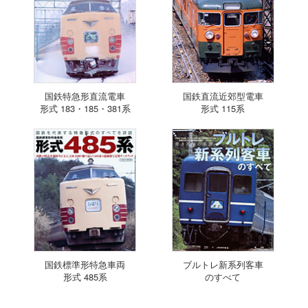
国鉄特急形直流電車
国鉄直流近郊型電車
形式 183・185・381系
形式 115系
国鉄標準形特急車両
ブルトレ新系列客車
形式 485系
のすべて