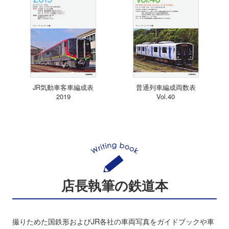
JR気動車客車編成表
普通列車編成両数表
2019
Vol.40
店長執筆の鉄道本
撮りためた国鉄形およびJR各社の車両写真をガイドブックや車