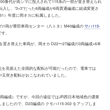
・3000番代が高シマに投入されて115系の一部が置き替えられ
転入し、“3+3”だった6両編成が6両貫通編成に組成変更さ
和61）年度に岡オカに転属しました。
の1両が豊田車両センター（八トタ）M40編成の
サハ115-
です。
置き替えた車両が、岡オカ D22〜27編成の3両編成×6本
営化を見据えた全国的な配転が可能だったので、電車では
離配転や玉突き配転がおこなわれていました。
（3両編成）ですが、今回の遠征ではJR西日本地域色の濃黄
ましたので、D23編成の クモハ115-302 をアップしま