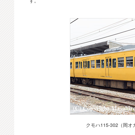
す。
クモハ115-302（岡