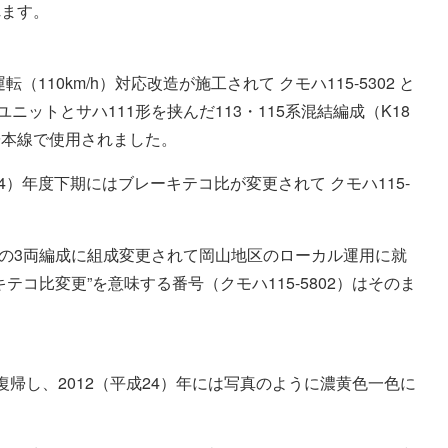
れます。
運転（110km/h）対応改造が施工されて クモハ115-5302 と
ニットとサハ111形を挟んだ113・115系混結編成（K18
陽本線で使用されました。
平成4）年度下期にはブレーキテコ比が変更されて クモハ115-
元の3両編成に組成変更されて岡山地区のローカル運用に就
テコ比変更”を意味する番号（クモハ115-5802）はそのま
2 に復帰し、2012（平成24）年には写真のように濃黄色一色に