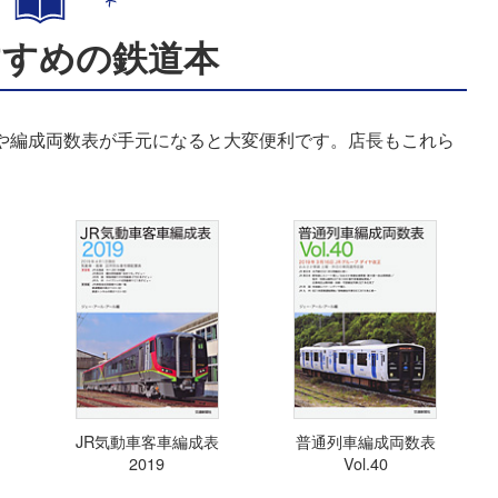
すすめの鉄道本
表や編成両数表が手元になると大変便利です。店長もこれら
JR気動車客車編成表
普通列車編成両数表
2019
Vol.40