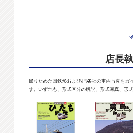
店長
撮りためた国鉄形およびJR各社の車両写真をガ
す。いずれも、形式区分の解説、形式写真、形