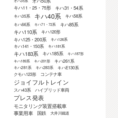
オハ50系
オハ35系
キハ31・54系
キハ11・25・75形
キハ40系
キハ58系
キハ35系
キハ85系
キハ66系
キハ71・72系
キハ110系
キハ120形
キハ125・200系
キハ126系
キハ141・150系
キハ181系
キハ183系
キハ185系
キハ187形
キハ261系
キハ189系
キハ201形
キハE130系
キハ281系
キハ283系
クモハ123形
コンテナ車
ジョイフルトレイン
スハ43系
ハイブリッド車両
プレス発表
モニタリング装置搭載車
事業用車
国鉄
大井川鐵道