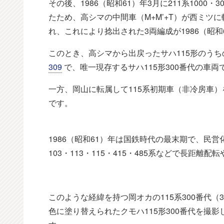
その後、1986（昭和61）年3月に211系1000
たため、高シマの中間車（M+M’+T）が西ミツに
れ、これにより捻出された3両編成が1986（昭
このとき、高シマから出戻ったサハ115形のうち
309
で、唯一現存するサハ115形300番代の車両
一方、岡山に転属して115系初期車（非冷房車）を
です。
1986（昭和61）年は国鉄時代の最末期で、民
103・113・115・415・485系などで長距
このような経緯を持つ岡オカの115系300番代
色に塗り替えられたクモハ115形300番代を撮影し