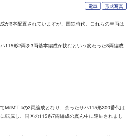
電車
形式写真
両編成が6本配置されていますが、国鉄時代、これらの車両は
。
115形2両を3両基本編成が挟むという変わった8両編成
McM’T’cの3両編成となり、余ったサハ115形300番代は
に転属し、同区の115系7両編成の真ん中に連結されまし