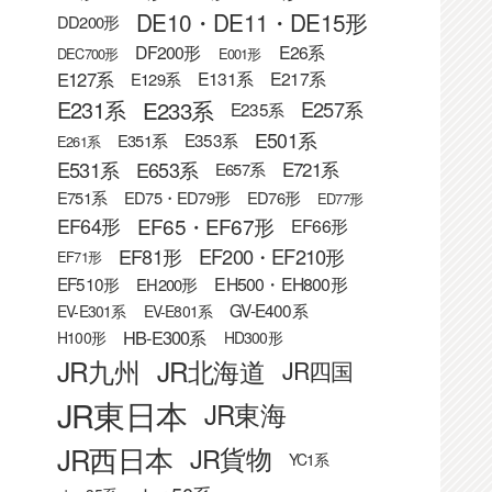
DE10・DE11・DE15形
DD200形
DF200形
E26系
DEC700形
E001形
E127系
E131系
E217系
E129系
E233系
E231系
E257系
E235系
E501系
E353系
E351系
E261系
E531系
E653系
E721系
E657系
E751系
ED75・ED79形
ED76形
ED77形
EF65・EF67形
EF64形
EF66形
EF81形
EF200・EF210形
EF71形
EF510形
EH500・EH800形
EH200形
GV-E400系
EV-E301系
EV-E801系
HB-E300系
H100形
HD300形
JR九州
JR北海道
JR四国
JR東日本
JR東海
JR西日本
JR貨物
YC1系