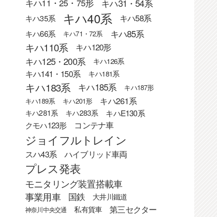
キハ31・54系
キハ11・25・75形
キハ40系
キハ58系
キハ35系
キハ85系
キハ66系
キハ71・72系
キハ110系
キハ120形
キハ125・200系
キハ126系
キハ141・150系
キハ181系
キハ183系
キハ185系
キハ187形
キハ261系
キハ189系
キハ201形
キハE130系
キハ281系
キハ283系
クモハ123形
コンテナ車
ジョイフルトレイン
スハ43系
ハイブリッド車両
プレス発表
モニタリング装置搭載車
事業用車
国鉄
大井川鐵道
第三セクター
私有貨車
神奈川中央交通