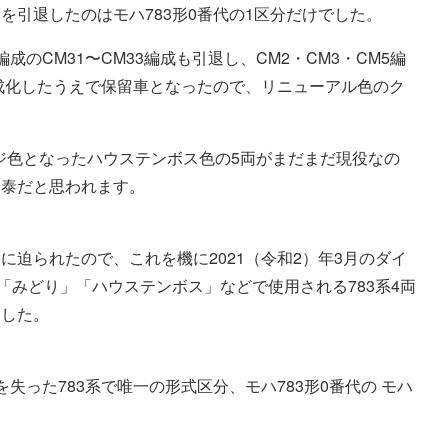
を引退したのはモハ783形0番代の1区分だけでした。
のCM31〜CM33編成も引退し、CM2・CM3・CM5編
編成化したうえで保留車となったので、リニューアル色のク
ンジ色となったハウステンボス色の5両がまだまだ現役なの
安泰だと思われます。
迫られたので、これを機に2021（令和2）年3月のダイ
「みどり」「ハウステンボス」などで使用される783系4両
ました。
失った783系で唯一の形式区分、モハ783形0番代の モハ