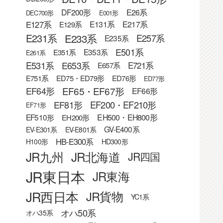
DF200形
E26系
DEC700形
E001形
E127系
E131系
E217系
E129系
E233系
E231系
E257系
E235系
E501系
E353系
E351系
E261系
E531系
E653系
E721系
E657系
E751系
ED75・ED79形
ED76形
ED77形
EF65・EF67形
EF64形
EF66形
EF81形
EF200・EF210形
EF71形
EF510形
EH500・EH800形
EH200形
GV-E400系
EV-E301系
EV-E801系
HB-E300系
H100形
HD300形
JR九州
JR北海道
JR四国
JR東日本
JR東海
JR西日本
JR貨物
YC1系
オハ50系
オハ35系