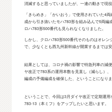
消滅すると思っていましたが、一連の動きで現役
「きらめき」「かいおう」で使用されていた4両編成
成から引き抜いたモハ783形を組み込んで5両
ロハ783形500番代も見られなくなりました。
しかし、クロハ783形500番代そのものはオレ
で、少なくとも西九州新幹線が開業するまでは
結果としては、コロナ禍の影響で特急列車の減便に
ヤ改正で783系の運用本数を見直し（減らし）、
編成の予備編成を確保した、ということになり
ということで、今回は3月ダイヤ改正で定期運用を
783-13（本ミフ）をアップしたいと思います。