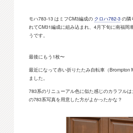
モハ783-13 はミフCM3編成の
クロハ782-3
の隣
れてCM31編成に組み込まれ、4月下旬に南福
うです。
最後にもう1枚〜
最近になって赤い折りたたみ自転車（Brompto
ました。
783系のリニューアル色に似た感じのカラフル
の783系写真を用意した方がよかったかな？