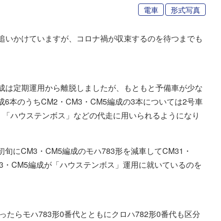
電車
形式写真
レベルで追いかけていますが、コロナ禍が収束するのを待つまでも
5両編成は定期運用から離脱しましたが、もともと予備車が少な
6本のうちCM2・CM3・CM5編成の3本については2号車
り」「ハウステンボス」などの代走に用いられるようになり
にCM3・CM5編成のモハ783形を減車してCM31・
M3・CM5編成が「ハウステンボス」運用に就いているのを
ったらモハ783形0番代とともにクロハ782形0番代も区分