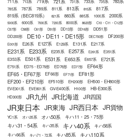
721系
719系
783系
711系
733系
713系
731系
735系
813系
817系
789系
811系
787系
785系
815系
819系（BEC819系）
883系
2000系
885系
1000系
821系
6000系
8000系
5000系
7000系
7200系
8620形
C10・C11・C12形
DD51形
DD13形
C57形
C58形
C61形
D51形
DD16形
DE10・DE11・DE15形
DF200形
DD200形
DEC700形
E127系
E26系
E131系
E217系
E129系
E001形
E233系
E231系
E257系
E235系
E351系
E261系
E501系
E531系
E653系
E721系
E353系
E657系
EF64形
E751系
ED75・ED79形
ED76形
ED77形
EF65・EF67形
EF81形
EF66形
EF71形
EF200・EF210形
EH500・EH800形
EF510形
EH200形
HB-E300系
GV-E400系
EV-E301系
EV-E801系
H100形
JR九州
JR北海道
JR四国
HD300形
JR東日本
JR西日本
JR東海
JR貨物
オハ50系
キハ11・25・75形
YC1系
オハ35系
キハ40系
キハ31・54系
キハ58系
キハ35系
キハ110系
キハ85系
キハ66系
キハ71・72系