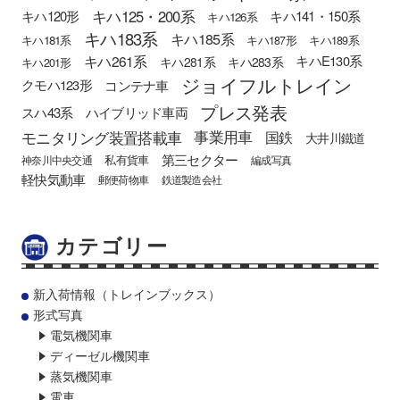
キハ125・200系
キハ120形
キハ141・150系
キハ126系
キハ183系
キハ185系
キハ181系
キハ187形
キハ189系
キハ261系
キハE130系
キハ281系
キハ283系
キハ201形
ジョイフルトレイン
クモハ123形
コンテナ車
プレス発表
スハ43系
ハイブリッド車両
モニタリング装置搭載車
事業用車
国鉄
大井川鐵道
第三セクター
私有貨車
神奈川中央交通
編成写真
軽快気動車
郵便荷物車
鉄道製造会社
カテゴリー
新入荷情報（トレインブックス）
形式写真
電気機関車
ディーゼル機関車
蒸気機関車
電車