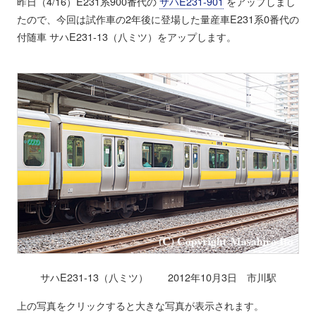
昨日（4/16）E231系900番代の
サハE231-901
をアップしまし
たので、今回は試作車の2年後に登場した量産車E231系0番代の
付随車 サハE231-13（八ミツ）をアップします。
サハE231-13（八ミツ） 2012年10月3日 市川駅
上の写真をクリックすると大きな写真が表示されます。