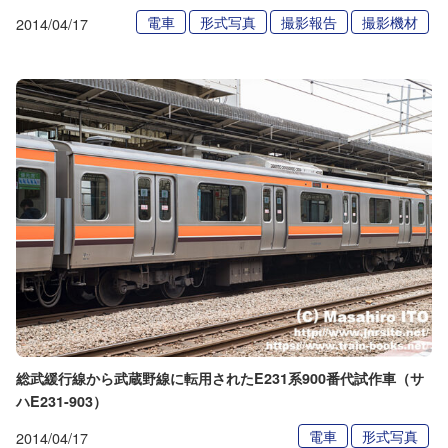
電車
形式写真
撮影報告
撮影機材
2014/04/17
総武緩行線から武蔵野線に転用されたE231系900番代試作車（サ
ハE231-903）
電車
形式写真
2014/04/17