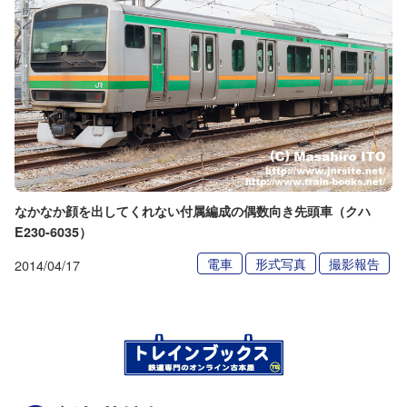
なかなか顔を出してくれない付属編成の偶数向き先頭車（クハ
E230-6035）
電車
形式写真
撮影報告
2014/04/17