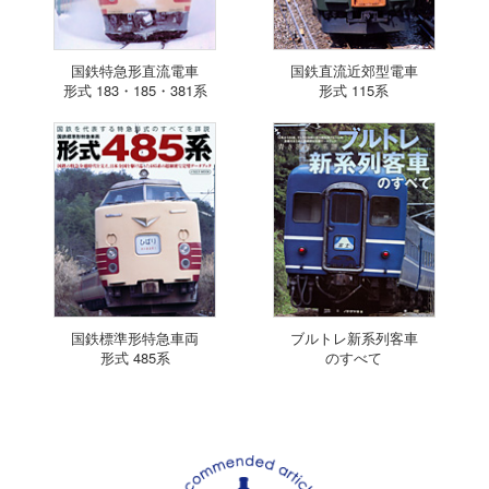
国鉄特急形直流電車
国鉄直流近郊型電車
形式 183・185・381系
形式 115系
国鉄標準形特急車両
ブルトレ新系列客車
形式 485系
のすべて