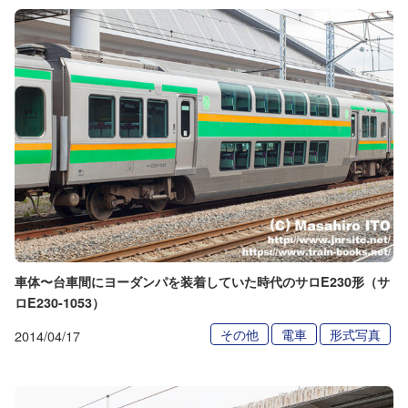
車体〜台車間にヨーダンパを装着していた時代のサロE230形（サ
ロE230-1053）
その他
電車
形式写真
2014/04/17