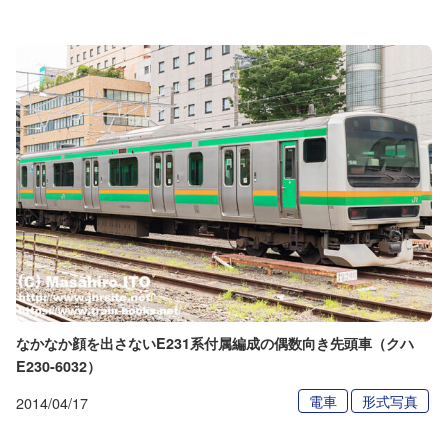
なかなか顔を出さないE231系付属編成の偶数向き先頭車（クハ
E230-6032）
電車
形式写真
2014/04/17