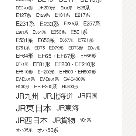
DF200形
E26系
DEC700形
E001形
E127系
E131系
E217系
E129系
E233系
E231系
E257系
E235系
E501系
E353系
E351系
E261系
E531系
E653系
E721系
E657系
E751系
ED75・ED79形
ED76形
ED77形
EF65・EF67形
EF64形
EF66形
EF81形
EF200・EF210形
EF71形
EF510形
EH500・EH800形
EH200形
GV-E400系
EV-E301系
EV-E801系
HB-E300系
H100形
HD300形
JR九州
JR北海道
JR四国
JR東日本
JR東海
JR西日本
JR貨物
YC1系
オハ50系
オハ35系