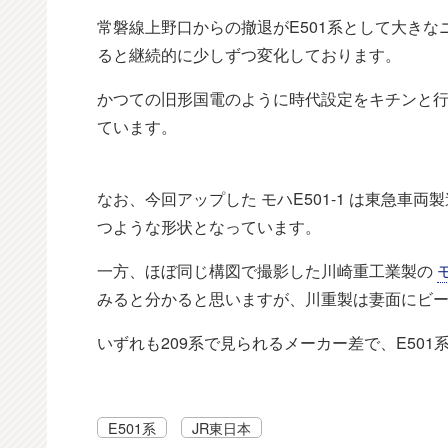
常磐線上野口からの撤退がE501系として大き
ると継続的に少しずつ変化しております。
かつての旧形国電のように時代設定をキチンと
ています。
なお、今回アップした モハE501-1 は東急
つような形状となっています。
一方、ほぼ同じ構図で撮影した川崎重工業製の
モ
みると分かると思いますが、川重製は妻面にビ
いずれも209系で見られるメーカー差で、E50
E501系
JR東日本