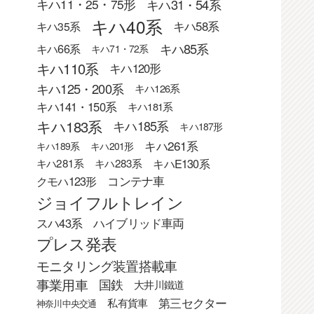
キハ31・54系
キハ11・25・75形
キハ40系
キハ58系
キハ35系
キハ85系
キハ66系
キハ71・72系
キハ110系
キハ120形
キハ125・200系
キハ126系
キハ141・150系
キハ181系
キハ183系
キハ185系
キハ187形
キハ261系
キハ189系
キハ201形
キハE130系
キハ281系
キハ283系
クモハ123形
コンテナ車
ジョイフルトレイン
スハ43系
ハイブリッド車両
プレス発表
モニタリング装置搭載車
事業用車
国鉄
大井川鐵道
第三セクター
私有貨車
神奈川中央交通