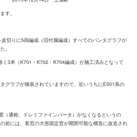
れます。
3編成を皮切りに5両編成（旧付属編成）すべてのパンタグラフが
した。
く3本（K701・K702・K704編成）が施工済みとなって
タグラフが換装されていますので、近いうちにE501系の
。
装置（通称、ドレミファインバータ）がなくなるというの
その前には、客窓の大形固定窓が開閉可能な構造に改造され