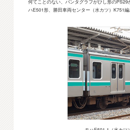
何てことのない、パンタグラフがひし形のPS2
ハE501形、勝田車両センター（水カツ）K751編成の
モハE501-1（水カ