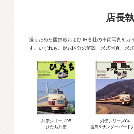
店長
撮りためた国鉄形およびJR各社の車両写真をガ
す。いずれも、形式区分の解説、形式写真、形
列伝シリーズ05
列伝シリーズ04
ひたち列伝
雷鳥&サンダーバード