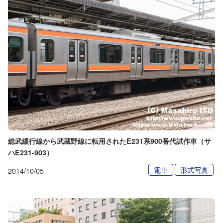
総武緩行線から武蔵野線に転用されたE231系900番代試作車（サ
ハE231-903）
電車
形式写真
2014/10/05