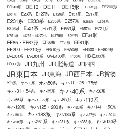
DE10・DE11・DE15形
DF200形
DD200形
DEC700形
E127系
E26系
E131系
E217系
E129系
E001形
E233系
E231系
E257系
E235系
E351系
E261系
E501系
E531系
E653系
E721系
E353系
E657系
EF64形
E751系
ED75・ED79形
ED76形
ED77形
EF65・EF67形
EF81形
EF66形
EF71形
EF200・EF210形
EH500・EH800形
EF510形
EH200形
HB-E300系
GV-E400系
EV-E301系
EV-E801系
H100形
JR九州
JR北海道
JR四国
HD300形
JR東日本
JR西日本
JR東海
JR貨物
オハ50系
キハ11・25・75形
YC1系
オハ35系
キハ40系
キハ31・54系
キハ58系
キハ35系
キハ110系
キハ85系
キハ66系
キハ71・72系
キハ125・200系
キハ120形
キハ141・150系
キハ126系
キハ183系
キハ185系
キハ181系
キハ187形
キハ189系
キハ261系
キハE130系
キハ281系
キハ283系
キハ201形
ジョイフルトレイン
クモハ123形