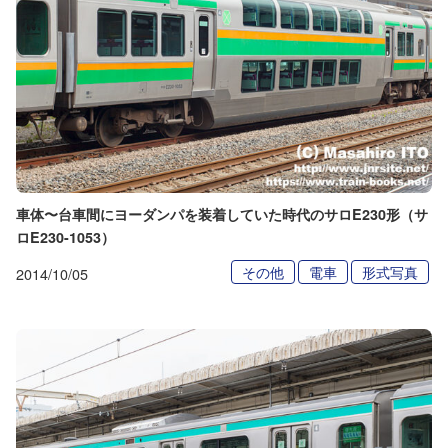
車体〜台車間にヨーダンパを装着していた時代のサロE230形（サ
ロE230-1053）
その他
電車
形式写真
2014/10/05