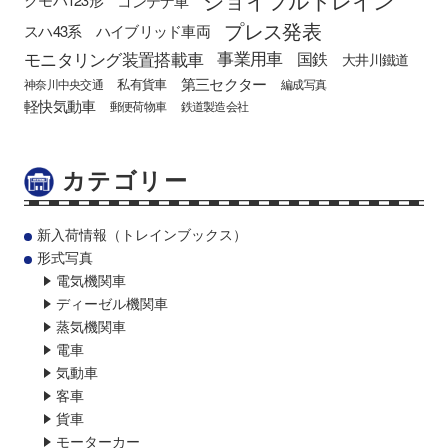
コンテナ車
プレス発表
スハ43系
ハイブリッド車両
モニタリング装置搭載車
事業用車
国鉄
大井川鐵道
第三セクター
私有貨車
神奈川中央交通
編成写真
軽快気動車
郵便荷物車
鉄道製造会社
カテゴリー
新入荷情報（トレインブックス）
形式写真
電気機関車
ディーゼル機関車
蒸気機関車
電車
気動車
客車
貨車
モーターカー