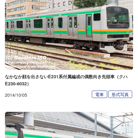
なかなか顔を出さないE231系付属編成の偶数向き先頭車（クハ
E230-6032）
電車
形式写真
2014/10/05