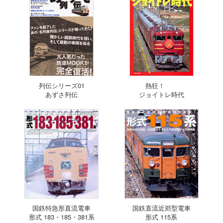
列伝シリーズ01
熱狂！
あずさ列伝
ジョイトレ時代
国鉄特急形直流電車
国鉄直流近郊型電車
形式 183・185・381系
形式 115系