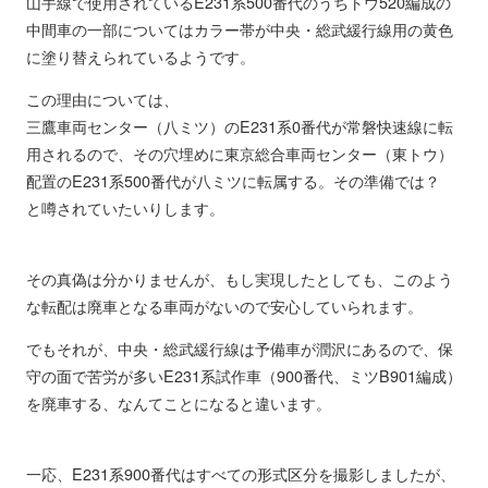
山手線で使用されているE231系500番代のうちトウ520編成の
中間車の一部についてはカラー帯が中央・総武緩行線用の黄色
に塗り替えられているようです。
この理由については、
三鷹車両センター（八ミツ）のE231系0番代が常磐快速線に転
用されるので、その穴埋めに東京総合車両センター（東トウ）
配置のE231系500番代が八ミツに転属する。その準備では？
と噂されていたいりします。
その真偽は分かりませんが、もし実現したとしても、このよう
な転配は廃車となる車両がないので安心していられます。
でもそれが、中央・総武緩行線は予備車が潤沢にあるので、保
守の面で苦労が多いE231系試作車（900番代、ミツB901編成）
を廃車する、なんてことになると違います。
一応、E231系900番代はすべての形式区分を撮影しましたが、