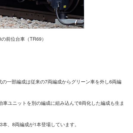
10の前位台車（TR69）
番代の一部編成は従来の7両編成からグリーン車を外し6両編
動車ユニットを別の編成に組み込んで8両化した編成も生ま
が3本、8両編成が1本登場しています。