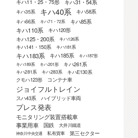
キハ31・54系
キハ11・25・75形
キハ40系
キハ58系
キハ35系
キハ85系
キハ66系
キハ71・72系
キハ110系
キハ120形
キハ125・200系
キハ126系
キハ141・150系
キハ181系
キハ183系
キハ185系
キハ187形
キハ261系
キハ189系
キハ201形
キハE130系
キハ281系
キハ283系
クモハ123形
コンテナ車
ジョイフルトレイン
スハ43系
ハイブリッド車両
プレス発表
モニタリング装置搭載車
事業用車
国鉄
大井川鐵道
第三セクター
私有貨車
神奈川中央交通