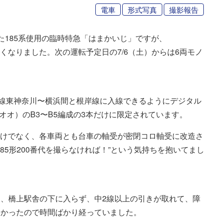
電車
形式写真
撮影報告
た185系使用の臨時特急「はまかいじ」ですが、
なくなりました。次の運転予定日の7/6（土）からは6両モノ
北線東神奈川〜横浜間と根岸線に入線できるようにデジタル
宮オオ）のB3〜B5編成の3本だけに限定されています。
るだけでなく、各車両とも台車の軸受が密閉コロ軸受に改造さ
185形200番代を撮らなければ！”という気持ちを抱いてまし
、橋上駅舎の下に入らず、中2線以上の引きが取れて、障
なかったので時間ばかり経っていました。