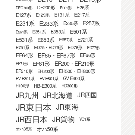
DF200形
E26系
DEC700形
E001形
E127系
E131系
E217系
E129系
E233系
E231系
E257系
E235系
E501系
E353系
E351系
E261系
E531系
E653系
E721系
E657系
E751系
ED75・ED79形
ED76形
ED77形
EF65・EF67形
EF64形
EF66形
EF81形
EF200・EF210形
EF71形
EF510形
EH500・EH800形
EH200形
GV-E400系
EV-E301系
EV-E801系
HB-E300系
H100形
HD300形
JR九州
JR北海道
JR四国
JR東日本
JR東海
JR西日本
JR貨物
YC1系
オハ50系
オハ35系