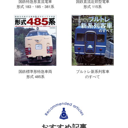
国鉄特急形直流電車
国鉄直流近郊型電車
形式 183・185・381系
形式 115系
国鉄標準形特急車両
ブルトレ新系列客車
形式 485系
のすべて
おすすめ記事