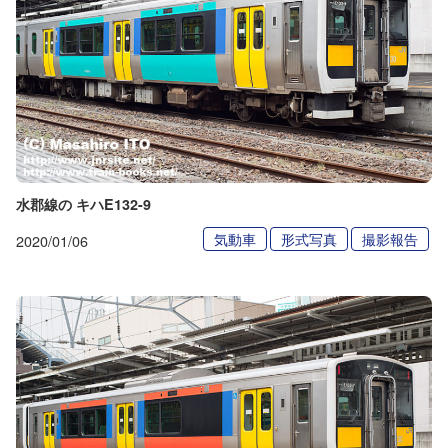
水郡線の キハE132-9
気動車
形式写真
撮影報告
2020/01/06