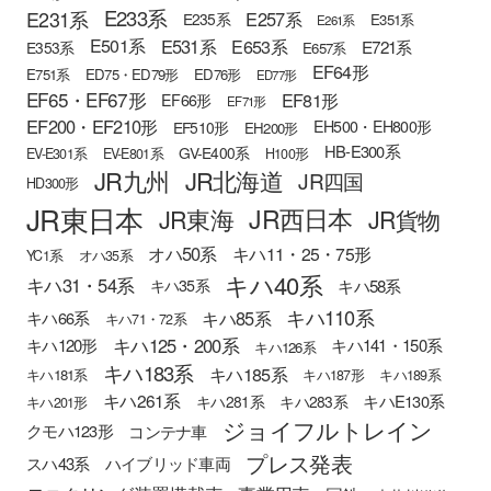
E233系
E231系
E257系
E235系
E351系
E261系
E501系
E531系
E653系
E721系
E353系
E657系
EF64形
E751系
ED75・ED79形
ED76形
ED77形
EF65・EF67形
EF81形
EF66形
EF71形
EF200・EF210形
EH500・EH800形
EF510形
EH200形
HB-E300系
GV-E400系
EV-E301系
EV-E801系
H100形
JR九州
JR北海道
JR四国
HD300形
JR東日本
JR西日本
JR東海
JR貨物
オハ50系
キハ11・25・75形
YC1系
オハ35系
キハ40系
キハ31・54系
キハ58系
キハ35系
キハ110系
キハ85系
キハ66系
キハ71・72系
キハ125・200系
キハ120形
キハ141・150系
キハ126系
キハ183系
キハ185系
キハ181系
キハ187形
キハ189系
キハ261系
キハE130系
キハ281系
キハ283系
キハ201形
ジョイフルトレイン
クモハ123形
コンテナ車
プレス発表
スハ43系
ハイブリッド車両