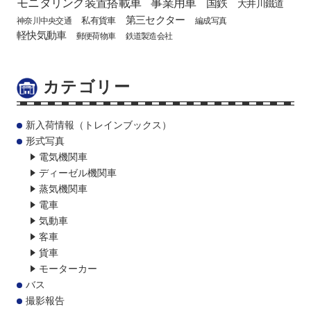
モニタリング装置搭載車
事業用車
国鉄
大井川鐵道
第三セクター
私有貨車
神奈川中央交通
編成写真
軽快気動車
郵便荷物車
鉄道製造会社
カテゴリー
新入荷情報（トレインブックス）
形式写真
電気機関車
ディーゼル機関車
蒸気機関車
電車
気動車
客車
貨車
モーターカー
バス
撮影報告