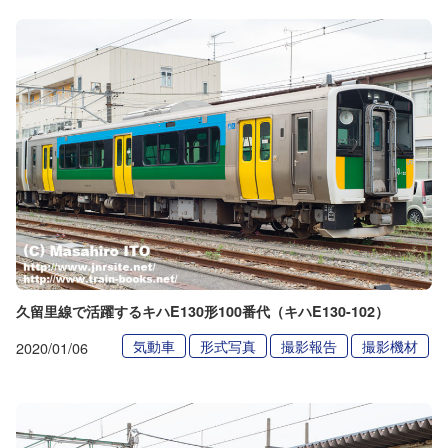
久留里線で活躍するキハE130形100番代（キハE130-102）
気動車
形式写真
撮影報告
撮影機材
2020/01/06