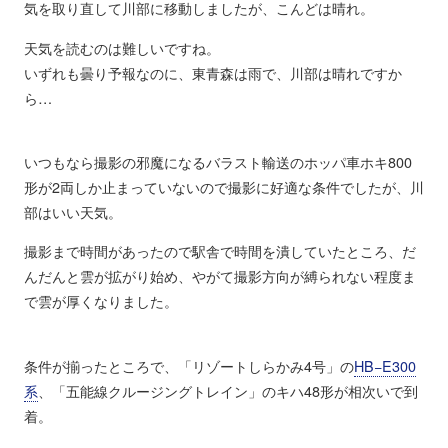
気を取り直して川部に移動しましたが、こんどは晴れ。
天気を読むのは難しいですね。
いずれも曇り予報なのに、東青森は雨で、川部は晴れですか
ら…
いつもなら撮影の邪魔になるバラスト輸送のホッパ車ホキ800
形が2両しか止まっていないので撮影に好適な条件でしたが、川
部はいい天気。
撮影まで時間があったので駅舎で時間を潰していたところ、だ
んだんと雲が拡がり始め、やがて撮影方向が縛られない程度ま
で雲が厚くなりました。
条件が揃ったところで、「リゾートしらかみ4号」の
HB−E300
系
、「五能線クルージングトレイン」のキハ48形が相次いで到
着。