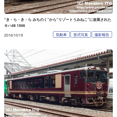
“き・ら・き・ら みちのく”から“リゾートうみねこ”に改装された
キハ48 1506
気動車
形式写真
撮影報告
2016/10/19