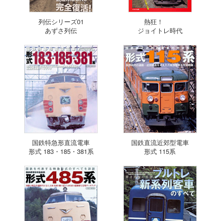
列伝シリーズ01
熱狂！
あずさ列伝
ジョイトレ時代
国鉄特急形直流電車
国鉄直流近郊型電車
形式 183・185・381系
形式 115系