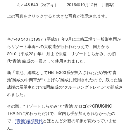
キハ48 540（秋アキ） 2016年10月12日 川部駅
上の写真をクリックすると大きな写真が表示されます。
キハ48 540 は1997（平成9）年3月に土崎工場で一般形車両か
らリゾート車両への大改造が行われたうえで、同月から
2010（平成22）年11月まで快速「リゾートしらかみ」の初
代“青池”編成の一員として使用されました。
新「青池」編成としてHB−E300系が投入されたため初代“青
池”編成の中間車が“くまげら”編成に転用されたので、残った編
成端の展望車だけで2両編成の“クルージングトレイン”が組成さ
れました。
その際、“リゾートしらかみ”と“青池”がロゴが“CRUISING
TRAIN”に変わっただけで、室内も手が加えられなかったの
で、
“青池”編成時代
とほとんど外観の印象が変わっていませ
ん。