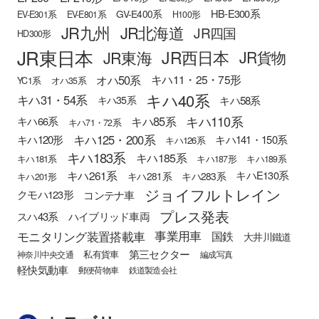
HB-E300系
GV-E400系
EV-E301系
EV-E801系
H100形
JR九州
JR北海道
JR四国
HD300形
JR東日本
JR西日本
JR東海
JR貨物
オハ50系
キハ11・25・75形
YC1系
オハ35系
キハ40系
キハ31・54系
キハ58系
キハ35系
キハ110系
キハ85系
キハ66系
キハ71・72系
キハ125・200系
キハ120形
キハ141・150系
キハ126系
キハ183系
キハ185系
キハ181系
キハ187形
キハ189系
キハ261系
キハE130系
キハ281系
キハ283系
キハ201形
ジョイフルトレイン
クモハ123形
コンテナ車
プレス発表
スハ43系
ハイブリッド車両
モニタリング装置搭載車
事業用車
国鉄
大井川鐵道
第三セクター
私有貨車
神奈川中央交通
編成写真
軽快気動車
郵便荷物車
鉄道製造会社