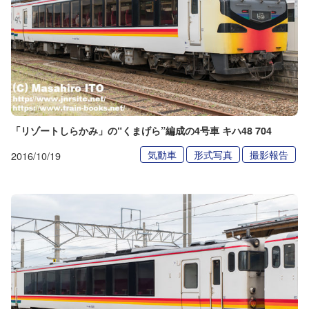
「リゾートしらかみ」の“くまげら”編成の4号車 キハ48 704
気動車
形式写真
撮影報告
2016/10/19