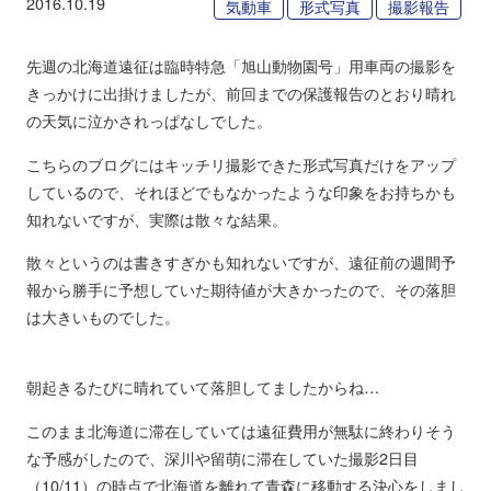
2016.10.19
気動車
形式写真
撮影報告
先週の北海道遠征は臨時特急「旭山動物園号」用車両の撮影を
きっかけに出掛けましたが、前回までの保護報告のとおり晴れ
の天気に泣かされっぱなしでした。
こちらのブログにはキッチリ撮影できた形式写真だけをアップ
しているので、それほどでもなかったような印象をお持ちかも
知れないですが、実際は散々な結果。
散々というのは書きすぎかも知れないですが、遠征前の週間予
報から勝手に予想していた期待値が大きかったので、その落胆
は大きいものでした。
朝起きるたびに晴れていて落胆してましたからね…
このまま北海道に滞在していては遠征費用が無駄に終わりそう
な予感がしたので、深川や留萌に滞在していた撮影2日目
（10/11）の時点で北海道を離れて青森に移動する決心をしまし