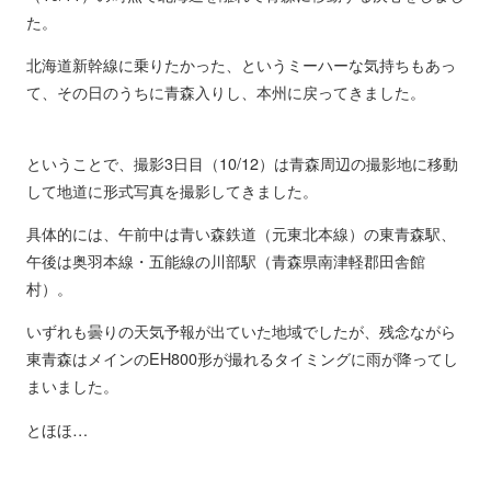
た。
北海道新幹線に乗りたかった、というミーハーな気持ちもあっ
て、その日のうちに青森入りし、本州に戻ってきました。
ということで、撮影3日目（10/12）は青森周辺の撮影地に移動
して地道に形式写真を撮影してきました。
具体的には、午前中は青い森鉄道（元東北本線）の東青森駅、
午後は奥羽本線・五能線の川部駅（青森県南津軽郡田舎館
村）。
いずれも曇りの天気予報が出ていた地域でしたが、残念ながら
東青森はメインのEH800形が撮れるタイミングに雨が降ってし
まいました。
とほほ…