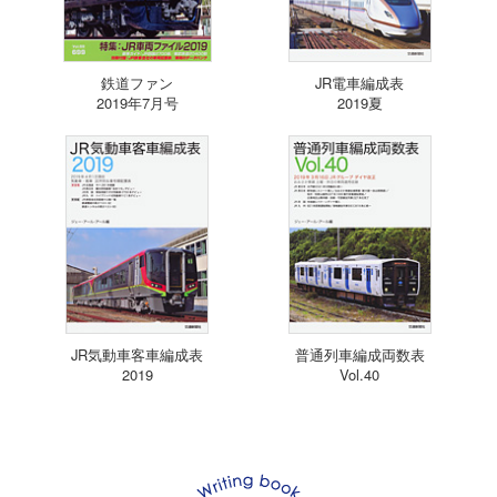
鉄道ファン
JR電車編成表
2019年7月号
2019夏
JR気動車客車編成表
普通列車編成両数表
2019
Vol.40