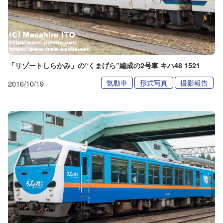
「リゾートしらかみ」の“くまげら”編成の2号車 キハ48 1521
気動車
形式写真
撮影報告
2016/10/19