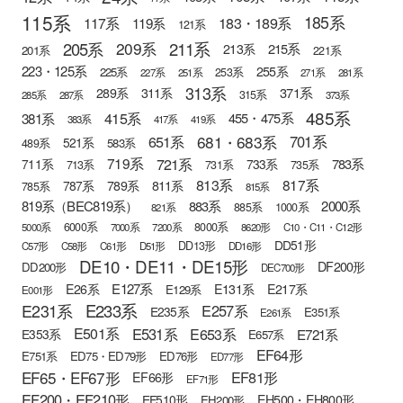
115系
185系
183・189系
117系
119系
121系
205系
211系
209系
215系
213系
201系
221系
223・125系
255系
225系
253系
227系
251系
271系
281系
313系
371系
289系
311系
315系
285系
287系
373系
485系
415系
381系
455・475系
383系
417系
419系
681・683系
651系
701系
521系
583系
489系
721系
719系
783系
711系
733系
713系
731系
735系
813系
817系
789系
811系
787系
785系
815系
819系（BEC819系）
883系
2000系
885系
1000系
821系
6000系
8000系
5000系
7000系
7200系
8620形
C10・C11・C12形
DD51形
DD13形
C57形
C58形
C61形
D51形
DD16形
DE10・DE11・DE15形
DF200形
DD200形
DEC700形
E127系
E26系
E131系
E217系
E129系
E001形
E233系
E231系
E257系
E235系
E351系
E261系
E501系
E531系
E653系
E721系
E353系
E657系
EF64形
E751系
ED75・ED79形
ED76形
ED77形
EF65・EF67形
EF81形
EF66形
EF71形
EF200・EF210形
EH500・EH800形
EF510形
EH200形