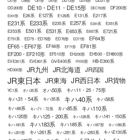
DD13形
C57形
C58形
C61形
D51形
DD16形
DE10・DE11・DE15形
DF200形
DD200形
DEC700形
E127系
E26系
E131系
E217系
E129系
E001形
E233系
E231系
E257系
E235系
E351系
E261系
E501系
E531系
E653系
E721系
E353系
E657系
EF64形
E751系
ED75・ED79形
ED76形
ED77形
EF65・EF67形
EF81形
EF66形
EF71形
EF200・EF210形
EH500・EH800形
EF510形
EH200形
HB-E300系
GV-E400系
EV-E301系
EV-E801系
H100形
JR九州
JR北海道
JR四国
HD300形
JR東日本
JR西日本
JR東海
JR貨物
オハ50系
キハ11・25・75形
YC1系
オハ35系
キハ40系
キハ31・54系
キハ58系
キハ35系
キハ110系
キハ85系
キハ66系
キハ71・72系
キハ125・200系
キハ120形
キハ141・150系
キハ126系
キハ183系
キハ185系
キハ181系
キハ187形
キハ189系
キハ261系
キハE130系
キハ281系
キハ283系
キハ201形