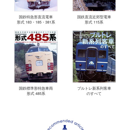
国鉄特急形直流電車
国鉄直流近郊型電車
形式 183・185・381系
形式 115系
国鉄標準形特急車両
ブルトレ新系列客車
形式 485系
のすべて