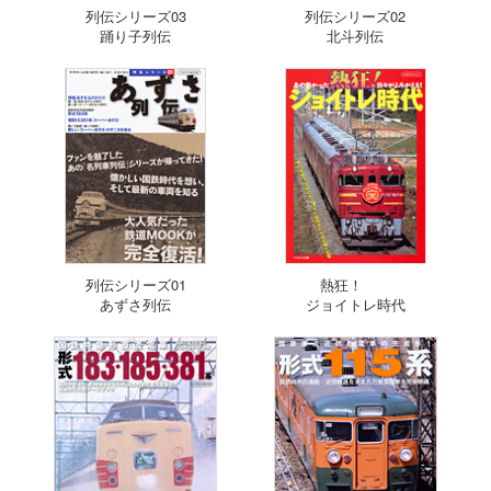
列伝シリーズ03
列伝シリーズ02
踊り子列伝
北斗列伝
列伝シリーズ01
熱狂！
あずさ列伝
ジョイトレ時代