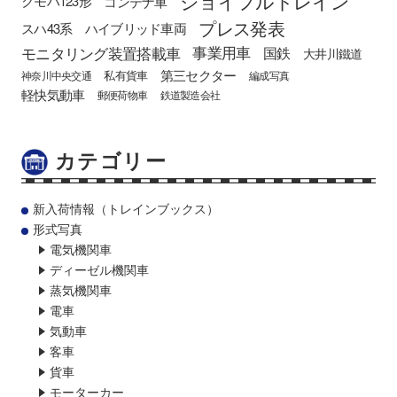
ジョイフルトレイン
クモハ123形
コンテナ車
プレス発表
スハ43系
ハイブリッド車両
モニタリング装置搭載車
事業用車
国鉄
大井川鐵道
第三セクター
私有貨車
神奈川中央交通
編成写真
軽快気動車
郵便荷物車
鉄道製造会社
カテゴリー
新入荷情報（トレインブックス）
形式写真
電気機関車
ディーゼル機関車
蒸気機関車
電車
気動車
客車
貨車
モーターカー