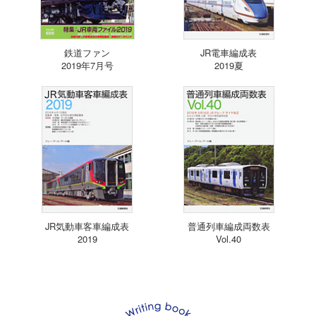
鉄道ファン
JR電車編成表
2019年7月号
2019夏
JR気動車客車編成表
普通列車編成両数表
2019
Vol.40