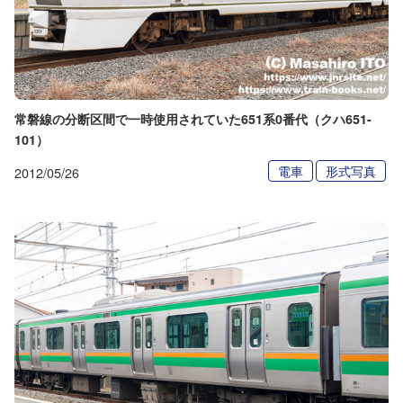
常磐線の分断区間で一時使用されていた651系0番代（クハ651-
101）
電車
形式写真
2012/05/26