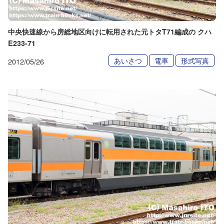
中央快速線から房総地区向けに転用された元トタT71編成の クハ
E233-71
あいさつ
電車
形式写真
2012/05/26