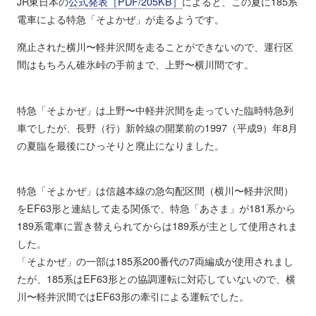
JR東日本の
公式発表［PDF/205KB］
によると、この夏に185系
電車による特急「そよかぜ」が走るようです。
廃止された横川〜軽井沢間を走ることができないので、運行区
間はもちろん碓氷峠の手前まで、上野〜横川間です。
特急「そよかぜ」は上野〜中軽井沢間を走っていた臨時特急列
車でしたが、長野（行）新幹線の開業前の1997（平成9）年8月
の夏臨を最後にひっそりと廃止になりました。
特急「そよかぜ」は信越本線の急勾配区間（横川〜軽井沢間）
をEF63形と連結して走る関係で、特急「あさま」が181系から
189系電車に置き替えられてからは189系が主として使用されま
した。
「そよかぜ」の一部は185系200番代の7両編成が使用されまし
たが、185系はEF63形との協調運転に対応していないので、横
川〜軽井沢間ではEF63形の牽引による運転でした。