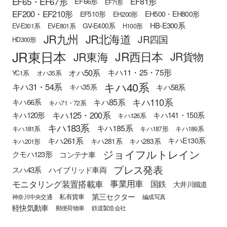
EF65・EF67形
EF81形
EF66形
EF71形
EF200・EF210形
EH500・EH800形
EF510形
EH200形
HB-E300系
GV-E400系
EV-E301系
EV-E801系
H100形
JR九州
JR北海道
JR四国
HD300形
JR東日本
JR西日本
JR東海
JR貨物
オハ50系
キハ11・25・75形
YC1系
オハ35系
キハ40系
キハ31・54系
キハ58系
キハ35系
キハ110系
キハ85系
キハ66系
キハ71・72系
キハ125・200系
キハ120形
キハ141・150系
キハ126系
キハ183系
キハ185系
キハ181系
キハ187形
キハ189系
キハ261系
キハE130系
キハ281系
キハ283系
キハ201形
ジョイフルトレイン
クモハ123形
コンテナ車
プレス発表
スハ43系
ハイブリッド車両
モニタリング装置搭載車
事業用車
国鉄
大井川鐵道
第三セクター
私有貨車
神奈川中央交通
編成写真
軽快気動車
郵便荷物車
鉄道製造会社