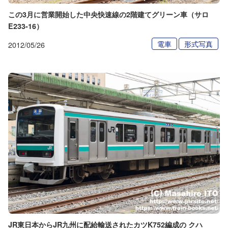
この3月に営業開始した中央快速線の2階建てグリーン車（サロ
E233-16）
電車
形式写真
2012/05/26
JR東日本からJR九州に配給輸送されたカツK752編成の クハ