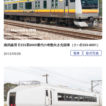
南武線用 E233系8000番代の奇数向き先頭車（クハE233-8001）
電車
形式写真
2012/05/26