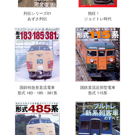
列伝シリーズ01
熱狂！
あずさ列伝
ジョイトレ時代
国鉄特急形直流電車
国鉄直流近郊型電車
形式 183・185・381系
形式 115系