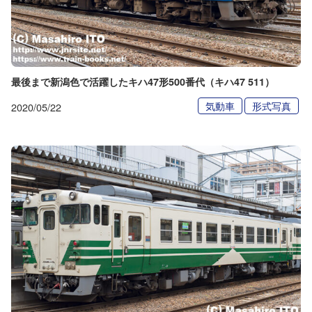
最後まで新潟色で活躍したキハ47形500番代（キハ47 511）
気動車
形式写真
2020/05/22