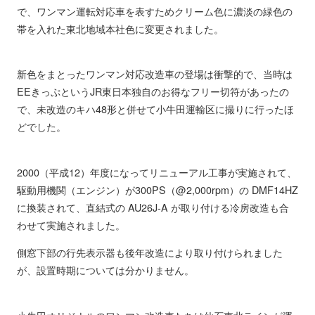
で、ワンマン運転対応車を表すためクリーム色に濃淡の緑色の
帯を入れた東北地域本社色に変更されました。
新色をまとったワンマン対応改造車の登場は衝撃的で、当時は
EEきっぷというJR東日本独自のお得なフリー切符があったの
で、未改造のキハ48形と併せて小牛田運輸区に撮りに行ったほ
どでした。
2000（平成12）年度になってリニューアル工事が実施されて、
駆動用機関（エンジン）が300PS（@2,000rpm）の DMF14HZ
に換装されて、直結式の AU26J-A が取り付ける冷房改造も合
わせて実施されました。
側窓下部の行先表示器も後年改造により取り付けられました
が、設置時期については分かりません。