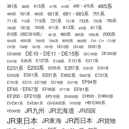
485系
415系
381系
455・475系
383系
417系
419系
681・683系
651系
701系
521系
583系
489系
721系
719系
783系
711系
733系
713系
731系
735系
813系
817系
789系
811系
787系
785系
815系
819系（BEC819系）
883系
2000系
885系
1000系
821系
6000系
8000系
5000系
7000系
7200系
8620形
C10・C11・C12形
DD51形
DD13形
C57形
C58形
C61形
D51形
DD16形
DE10・DE11・DE15形
DF200形
DD200形
DEC700形
E127系
E26系
E131系
E217系
E129系
E001形
E233系
E231系
E257系
E235系
E351系
E261系
E501系
E531系
E653系
E721系
E353系
E657系
EF64形
E751系
ED75・ED79形
ED76形
ED77形
EF65・EF67形
EF81形
EF66形
EF71形
EF200・EF210形
EH500・EH800形
EF510形
EH200形
HB-E300系
GV-E400系
EV-E301系
EV-E801系
H100形
JR九州
JR北海道
JR四国
HD300形
JR東日本
JR西日本
JR東海
JR貨物