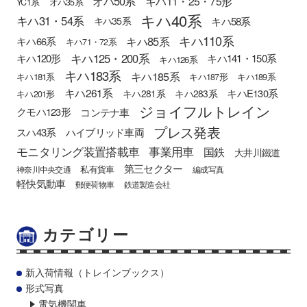
オハ50系
キハ11・25・75形
YC1系
オハ35系
キハ40系
キハ31・54系
キハ58系
キハ35系
キハ110系
キハ85系
キハ66系
キハ71・72系
キハ125・200系
キハ120形
キハ141・150系
キハ126系
キハ183系
キハ185系
キハ181系
キハ187形
キハ189系
キハ261系
キハE130系
キハ281系
キハ283系
キハ201形
ジョイフルトレイン
クモハ123形
コンテナ車
プレス発表
スハ43系
ハイブリッド車両
モニタリング装置搭載車
事業用車
国鉄
大井川鐵道
第三セクター
私有貨車
神奈川中央交通
編成写真
軽快気動車
郵便荷物車
鉄道製造会社
カテゴリー
新入荷情報（トレインブックス）
形式写真
電気機関車