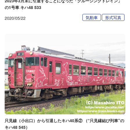
2023年3月末に引退することになった「クルージングトレイン」
の1号車 キハ48 533
気動車
形式写真
2020/05/22
只見線（小出口）から引退したキハ40系② （“只見縁結び列車”の
キハ48 545）