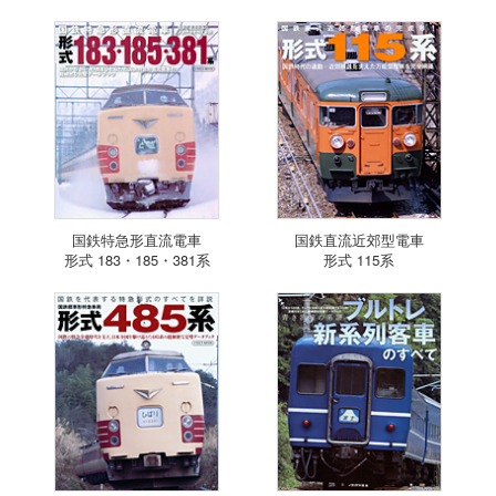
国鉄特急形直流電車
国鉄直流近郊型電車
形式 183・185・381系
形式 115系