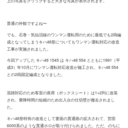
上の写真をクリックすると大きな写真が表示されます。
普通の外観ですよね〜
でも、石巻・気仙沼線のワンマン運転用のために最低でも2両編
成となってしまうキハ48形についてもワンマン運転対応の改造
工事が実施されました。
今回アップした キハ48 1545 は キハ48 554 とともに1991（平
成3）年10月にワンマン運転対応改造が施工され、キハ48 554
との2両固定編成となりました。
混雑対応のため客室の座席（ボックスシート）は1+2列に改装
され、乗降時間の短縮のため出入台の仕切壁が撤去されまし
た。
キハ48形特有の改造として妻面の貫通路の拡大されて、営団
6000系のような貫通ホロが取り付けられました。ただ、のちに