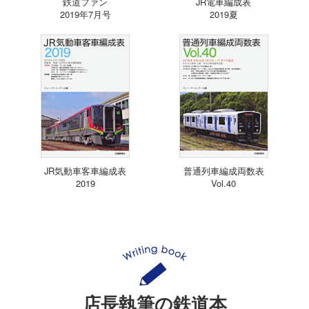
鉄道ファン
JR電車編成表
2019年7月号
2019夏
JR気動車客車編成表
普通列車編成両数表
2019
Vol.40
店長執筆の鉄道本