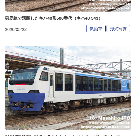
男鹿線で活躍したキハ40形500番代（キハ40 543）
気動車
形式写真
2020/05/22