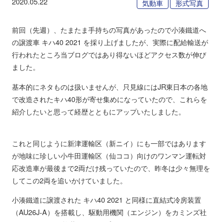
2020.05.22
気動車
形式写真
前回（先週）、たまたま手持ちの写真があったので小湊鐵道へ
の譲渡車 キハ40 2021 を採り上げましたが、実際に配給輸送が
行われたところ当ブログではあり得ないほどアクセス数が伸び
ました。
基本的にネタものは扱いませんが、只見線にはJR東日本の各地
で改造されたキハ40形が寄せ集めになっていたので、これらを
紹介したいと思って経歴とともにアップいたしました。
これと同じように新津運輸区（新ニイ）にも一部ではあります
が地味に珍しい小牛田運輸区（仙ココ）向けのワンマン運転対
応改造車が最後まで2両だけ残っていたので、昨冬は少々無理を
してこの2両を追いかけていました。
小湊鐵道に譲渡された キハ40 2021 と同様に直結式冷房装置
（AU26J-A）を搭載し、駆動用機関（エンジン）をカミンズ社