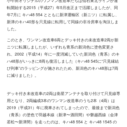
小牛田オリジナルのワンマン改造車たちは仙石東北ラインが運
転開始する2015（平成27）年5月改正まで活躍しましたが、同
年7月に キハ48 554 とともに新津運輸区（新ニツ）に転属し、
新津のキハ40形を只見線に転用して同線の非冷房車を淘汰しま
した。
このとき、ワンマン改造車6両とデッキ付きの未改造車2両が新
ニツに転属しましたが、いずれも青系の新潟色に塗色変更さ
れ、2002（平成14）年に一度消滅していた新潟色（青系）のキ
ハ48形がいっきに8両も復活しました（キハ48 545に“只見縁結
び列車”のラッピングが施されたため、新潟色のキハ48形は7両
に減りました）。
デッキ付き未改造車の2両は衛星アンテナを取り付けて只見線専
用となり、2両編成3本のワンマン改造車のうち2本（4両）は
2019（平成31）年に廃車されてしまったので、最後まで新潟色
（青系）の塗色で羽越本線（新津〜酒田間）や磐越西線（会津
若松〜新津間）を走ったのは、キハ48 554 と キハ48 1545 の