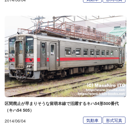
区間廃止が早まりそうな留萌本線で活躍するキハ54形500番代
（キハ54 505）
気動車
形式写真
2014/06/04