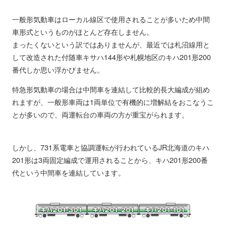
一般形気動車はローカル線区で使用されることが多いため中間
車形式というものがほとんど存在しません。
まったくないという訳ではありませんが、最近では札沼線用と
して改造された付随車キサハ144形や札幌地区のキハ201形200
番代しか思い浮かびません。
特急形気動車の場合は中間車を連結して比較的長大編成が組め
れますが、一般形車両は1両単位で有機的に増解結をおこなうこ
とが多いので、両運転台の車両の方が重宝がられます。
しかし、731系電車と協調運転が行われているJR北海道のキハ
201形は3両固定編成で運用されることから、キハ201形200番
代という中間車を連結しています。