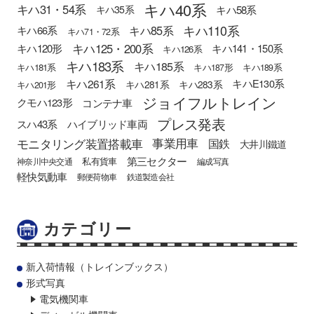
キハ40系
キハ31・54系
キハ58系
キハ35系
キハ110系
キハ85系
キハ66系
キハ71・72系
キハ125・200系
キハ120形
キハ141・150系
キハ126系
キハ183系
キハ185系
キハ181系
キハ187形
キハ189系
キハ261系
キハE130系
キハ281系
キハ283系
キハ201形
ジョイフルトレイン
クモハ123形
コンテナ車
プレス発表
スハ43系
ハイブリッド車両
モニタリング装置搭載車
事業用車
国鉄
大井川鐵道
第三セクター
私有貨車
神奈川中央交通
編成写真
軽快気動車
郵便荷物車
鉄道製造会社
カテゴリー
新入荷情報（トレインブックス）
形式写真
電気機関車