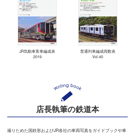
JR気動車客車編成表
普通列車編成両数表
2019
Vol.40
店長執筆の鉄道本
撮りためた国鉄形およびJR各社の車両写真をガイドブックや車