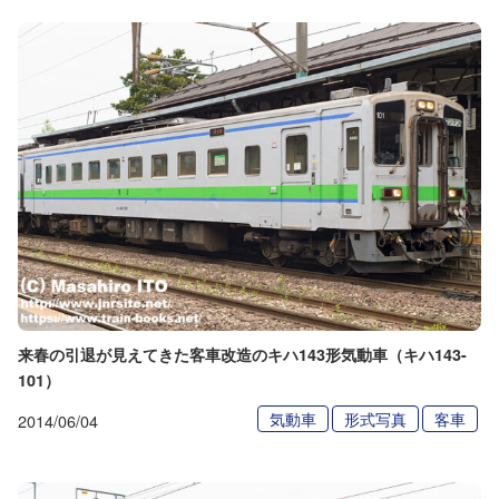
来春の引退が見えてきた客車改造のキハ143形気動車（キハ143-
101）
気動車
形式写真
客車
2014/06/04