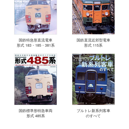
国鉄特急形直流電車
国鉄直流近郊型電車
形式 183・185・381系
形式 115系
国鉄標準形特急車両
ブルトレ新系列客車
形式 485系
のすべて