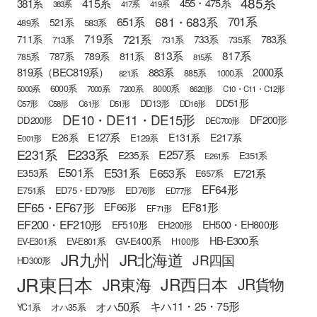
485系
415系
381系
455・475系
383系
417系
419系
681・683系
651系
701系
521系
583系
489系
721系
719系
783系
711系
733系
713系
731系
735系
813系
817系
789系
811系
787系
785系
815系
819系（BEC819系）
883系
2000系
885系
1000系
821系
6000系
8000系
5000系
7000系
7200系
8620形
C10・C11・C12形
DD51形
DD13形
C57形
C58形
C61形
D51形
DD16形
DE10・DE11・DE15形
DF200形
DD200形
DEC700形
E127系
E26系
E131系
E217系
E129系
E001形
E233系
E231系
E257系
E235系
E351系
E261系
E501系
E531系
E653系
E721系
E353系
E657系
EF64形
E751系
ED75・ED79形
ED76形
ED77形
EF65・EF67形
EF81形
EF66形
EF71形
EF200・EF210形
EH500・EH800形
EF510形
EH200形
HB-E300系
GV-E400系
EV-E301系
EV-E801系
H100形
JR九州
JR北海道
JR四国
HD300形
JR東日本
JR西日本
JR東海
JR貨物
オハ50系
キハ11・25・75形
YC1系
オハ35系