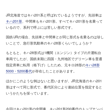
JR北海道ではキハ201系と呼ばれているようですが、先頭車は
キハ201形
、中間車もキハ201形。すべてキハ201形を名乗って
いるので、系列で呼ぶには苦しい形式です。
国鉄/JRの場合、先頭車と中間車とが同じ形式を名乗るのは珍し
いことで、急行形気動車のキハ28形くらいでしょうか？
もともと、キハ28形式は1機関（エンジン）タイプの片運転台
車両でしたが、国鉄末期に四国・九州地区でグリーン車を普通
指定席車に転用（格下げ）したため、元キロ28形の
キハ28形
5000・5200番代
が存在したことがあります。
ほかにこのような例はないと思いますが、JR北海道のキハ201
形はすべて同じ形式で、番代区分により連結位置を指定すると
いうかたちを採っています。
今回はキハ201形の中間車、キハ201形200番代のトップナンバ