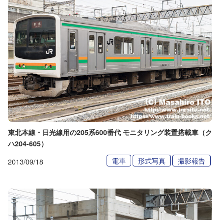
東北本線・日光線用の205系600番代 モニタリング装置搭載車（ク
ハ204-605）
電車
形式写真
撮影報告
2013/09/18