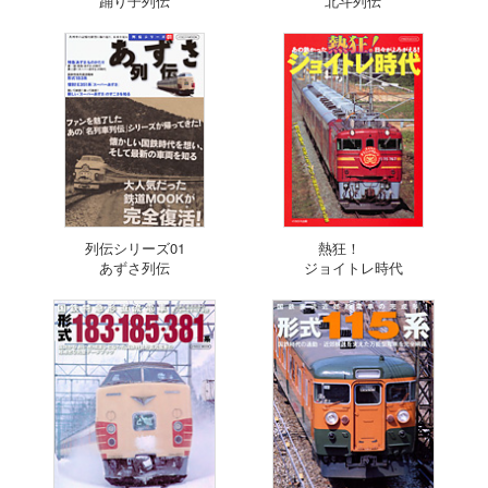
踊り子列伝
北斗列伝
列伝シリーズ01
熱狂！
あずさ列伝
ジョイトレ時代