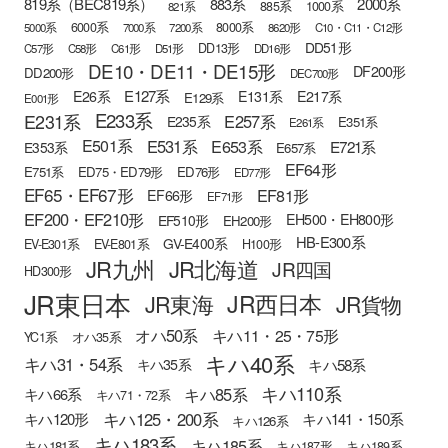
819系（BEC819系）
883系
2000系
885系
1000系
821系
6000系
8000系
5000系
7000系
7200系
8620形
C10・C11・C12形
DD51形
DD13形
C57形
C58形
C61形
D51形
DD16形
DE10・DE11・DE15形
DF200形
DD200形
DEC700形
E127系
E26系
E131系
E217系
E129系
E001形
E233系
E231系
E257系
E235系
E351系
E261系
E501系
E531系
E653系
E721系
E353系
E657系
EF64形
E751系
ED75・ED79形
ED76形
ED77形
EF65・EF67形
EF81形
EF66形
EF71形
EF200・EF210形
EH500・EH800形
EF510形
EH200形
HB-E300系
GV-E400系
EV-E301系
EV-E801系
H100形
JR九州
JR北海道
JR四国
HD300形
JR東日本
JR西日本
JR東海
JR貨物
オハ50系
キハ11・25・75形
YC1系
オハ35系
キハ40系
キハ31・54系
キハ58系
キハ35系
キハ110系
キハ85系
キハ66系
キハ71・72系
キハ125・200系
キハ120形
キハ141・150系
キハ126系
キハ183系
キハ185系
キハ181系
キハ187形
キハ189系