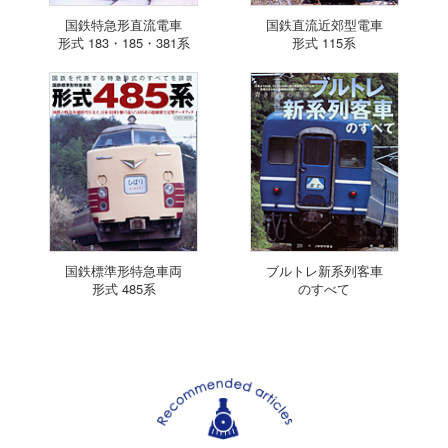
国鉄特急形直流電車
国鉄直流近郊型電車
形式 183・185・381系
形式 115系
国鉄標準形特急車両
ブルトレ新系列客車
形式 485系
のすべて