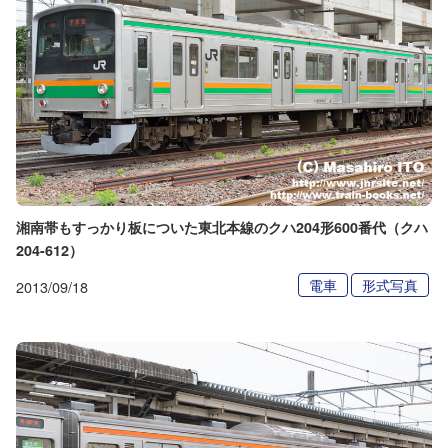
湘南帯もすっかり板についた東北本線のクハ204形600番代（クハ
204-612）
電車
形式写真
2013/09/18