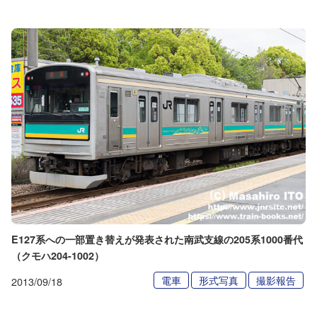
E127系への一部置き替えが発表された南武支線の205系1000番代
（クモハ204-1002）
電車
形式写真
撮影報告
2013/09/18