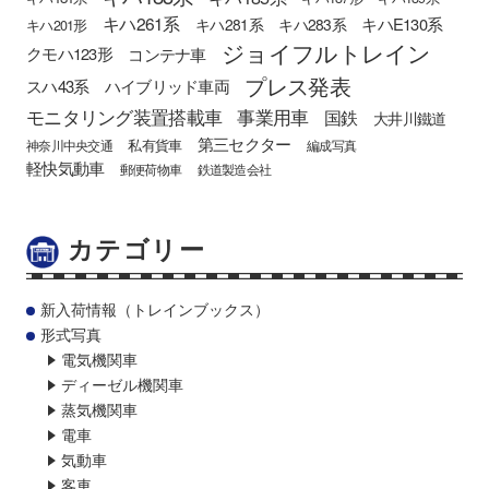
キハ261系
キハE130系
キハ281系
キハ283系
キハ201形
ジョイフルトレイン
クモハ123形
コンテナ車
プレス発表
スハ43系
ハイブリッド車両
モニタリング装置搭載車
事業用車
国鉄
大井川鐵道
第三セクター
私有貨車
神奈川中央交通
編成写真
軽快気動車
郵便荷物車
鉄道製造会社
カテゴリー
新入荷情報（トレインブックス）
形式写真
電気機関車
ディーゼル機関車
蒸気機関車
電車
気動車
客車