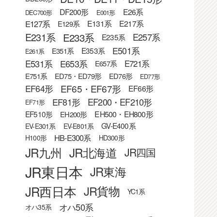
DF200形
E26系
DEC700形
E001形
E127系
E131系
E217系
E129系
E233系
E231系
E257系
E235系
E501系
E353系
E351系
E261系
E531系
E653系
E721系
E657系
E751系
ED75・ED79形
ED76形
ED77形
EF65・EF67形
EF64形
EF66形
EF81形
EF200・EF210形
EF71形
EF510形
EH500・EH800形
EH200形
GV-E400系
EV-E301系
EV-E801系
HB-E300系
H100形
HD300形
JR九州
JR北海道
JR四国
JR東日本
JR東海
JR西日本
JR貨物
YC1系
オハ50系
オハ35系