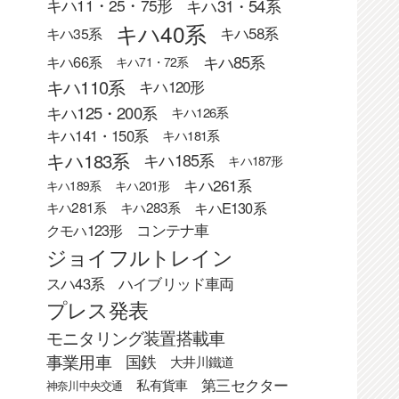
キハ31・54系
キハ11・25・75形
キハ40系
キハ58系
キハ35系
キハ85系
キハ66系
キハ71・72系
キハ110系
キハ120形
キハ125・200系
キハ126系
キハ141・150系
キハ181系
キハ183系
キハ185系
キハ187形
キハ261系
キハ189系
キハ201形
キハE130系
キハ281系
キハ283系
クモハ123形
コンテナ車
ジョイフルトレイン
スハ43系
ハイブリッド車両
プレス発表
モニタリング装置搭載車
事業用車
国鉄
大井川鐵道
第三セクター
私有貨車
神奈川中央交通