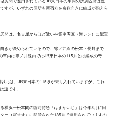
塩尻間で運用されているJR東日本の車両の所属区所は豊
）ですが、いずれの区所も新宿方を奇数向きに編成が揃えら
塩尻間は、名古屋からほど近い神領車両区（海シン）に配置
て向きが決められているので、篠ノ井線の松本・長野まで
らの車両は篠ノ井線内ではJR東日本の115系とは編成の奇
以北は、JR東日本の115系が乗り入れていますが、これ
とは逆です。
る横浜〜松本間の臨時特急「はまかいじ」は今年3月に田
ター（宮オオ）に移管された185系で運用されていますの