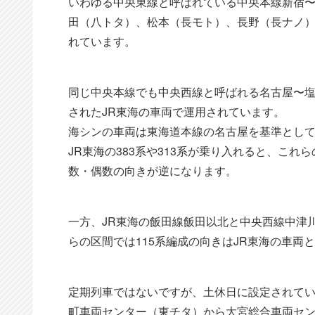
いわゆる中央東線と呼ばれている中央本線新宿〜
田（八トタ）、松本（長モト）、長野（長ナノ
れています。
同じ中央本線でも中央西線と呼ばれる名古屋〜
されたJR東海の車両で運用されています。
海シンの車両は東海道本線の名古屋を基準とし
JR東海の383系や313系が乗り入れると、これ
数・偶数の向きが逆になります。
一方、JR東海の飯田線飯田以北と中央西線中津川
らの区間では115系編成の向きはJR東海の車両
定期列車ではないですが、土休日に設定されてい
町車両センター（東チタ）から大宮総合車両セン