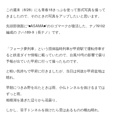
この週末（8/28）にも青春18きっぷを使って形式写真を撮って
きましたので、そのときの写真をアップしたいと思います。
先頭部側面に“■ASAMA■”のロゴマークが復活した、ナノN102
編成の クハ189-9（長ナノ）です。
「フォーク夢列車」という団体臨時列車が甲府駅で運転停車す
ると鉄道ダイヤ情報に載っていたので、台風10号の影響で曇り
予報が出ていた甲府に行って撮ったものです。
と軽い気持ちで甲府に行きましたが、当日は何故か甲府盆地は
晴れ。
早朝につきみ野を出たときは雨、小仏トンネルを抜けるまでは
ずっと雨。
相模湖を過ぎた辺りから花曇り。
しかし、笹子トンネルを抜けたら雲はあるものの概ね晴れ。