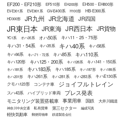
EF200・EF210形
EH500・EH800形
EF510形
EH200形
HB-E300系
GV-E400系
EV-E301系
EV-E801系
H100形
JR九州
JR北海道
JR四国
HD300形
JR東日本
JR西日本
JR東海
JR貨物
オハ50系
キハ11・25・75形
YC1系
オハ35系
キハ40系
キハ31・54系
キハ58系
キハ35系
キハ110系
キハ85系
キハ66系
キハ71・72系
キハ125・200系
キハ120形
キハ141・150系
キハ126系
キハ183系
キハ185系
キハ181系
キハ187形
キハ189系
キハ261系
キハE130系
キハ281系
キハ283系
キハ201形
ジョイフルトレイン
クモハ123形
コンテナ車
プレス発表
スハ43系
ハイブリッド車両
モニタリング装置搭載車
事業用車
国鉄
大井川鐵道
第三セクター
私有貨車
神奈川中央交通
編成写真
軽快気動車
郵便荷物車
鉄道製造会社