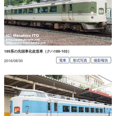
189系の先頭車化改造車（クハ188-102）
電車
形式写真
撮影報告
2016/08/30