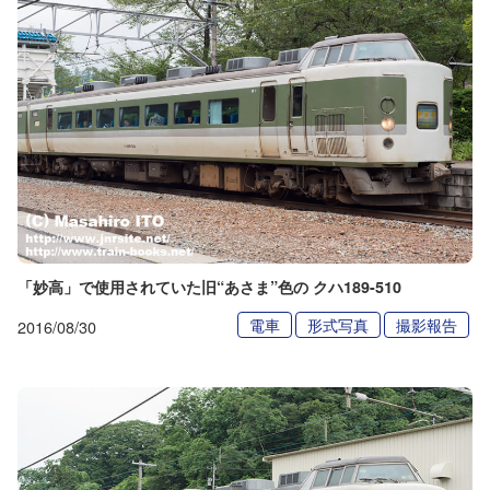
「妙高」で使用されていた旧“あさま”色の クハ189-510
電車
形式写真
撮影報告
2016/08/30