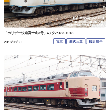
「ホリデー快速富士山3号」の クハ183-1018
電車
形式写真
撮影報告
2016/08/30