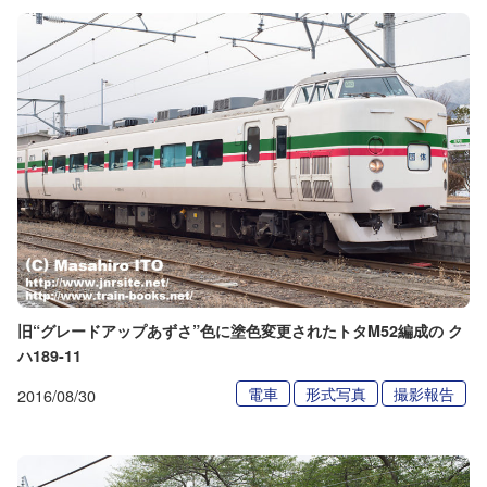
旧“グレードアップあずさ”色に塗色変更されたトタM52編成の ク
ハ189-11
電車
形式写真
撮影報告
2016/08/30